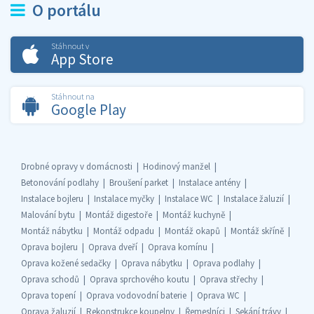
O portálu
Stáhnout v
App Store
Stáhnout na
Google Play
Drobné opravy v domácnosti
Hodinový manžel
Betonování podlahy
Broušení parket
Instalace antény
Instalace bojleru
Instalace myčky
Instalace WC
Instalace žaluzií
Malování bytu
Montáž digestoře
Montáž kuchyně
Montáž nábytku
Montáž odpadu
Montáž okapů
Montáž skříně
Oprava bojleru
Oprava dveří
Oprava komínu
Oprava kožené sedačky
Oprava nábytku
Oprava podlahy
Oprava schodů
Oprava sprchového koutu
Oprava střechy
Oprava topení
Oprava vodovodní baterie
Oprava WC
Oprava žaluzií
Rekonstrukce koupelny
Řemeslníci
Sekání trávy