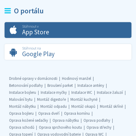
O portálu
Stáhnout v
App Store
Stáhnout na
Google Play
Drobné opravy v domácnosti
Hodinový manžel
Betonování podlahy
Broušení parket
Instalace antény
Instalace bojleru
Instalace myčky
Instalace WC
Instalace žaluzií
Malování bytu
Montáž digestoře
Montáž kuchyně
Montáž nábytku
Montáž odpadu
Montáž okapů
Montáž skříně
Oprava bojleru
Oprava dveří
Oprava komínu
Oprava kožené sedačky
Oprava nábytku
Oprava podlahy
Oprava schodů
Oprava sprchového koutu
Oprava střechy
Oprava topení
Oprava vodovodní baterie
Oprava WC