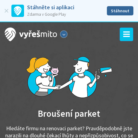
Stáhněte si aplikaci
Stáhnout
Zdarma v Google Play
Broušení parket
Hledáte firmu na renovaci parket? Pravděpodobně jste
narazili na dlouhé čekací lhůty a nepřizpůsobivost, co se