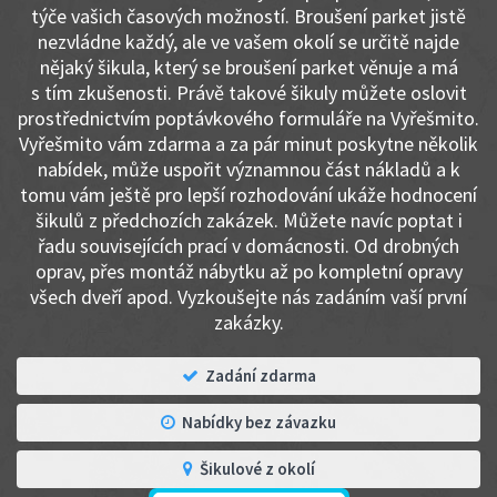
týče vašich časových možností. Broušení parket jistě
nezvládne každý, ale ve vašem okolí se určitě najde
nějaký šikula, který se broušení parket věnuje a má
s tím zkušenosti. Právě takové šikuly můžete oslovit
prostřednictvím poptávkového formuláře na Vyřešmito.
Vyřešmito vám zdarma a za pár minut poskytne několik
nabídek, může uspořit významnou část nákladů a k
tomu vám ještě pro lepší rozhodování ukáže hodnocení
šikulů z předchozích zakázek. Můžete navíc poptat i
řadu souvisejících prací v domácnosti. Od drobných
oprav, přes montáž nábytku až po kompletní opravy
všech dveří apod. Vyzkoušejte nás zadáním vaší první
zakázky.
Zadání zdarma
Nabídky bez závazku
Šikulové z okolí