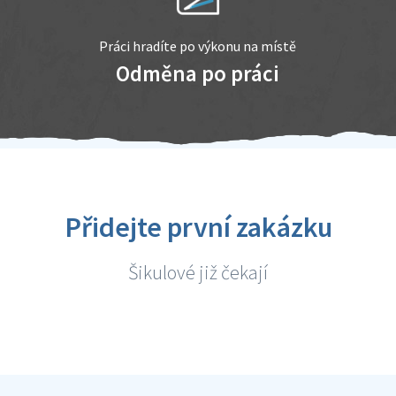
Práci hradíte po výkonu na místě
Odměna po práci
Přidejte první zakázku
Šikulové již čekají