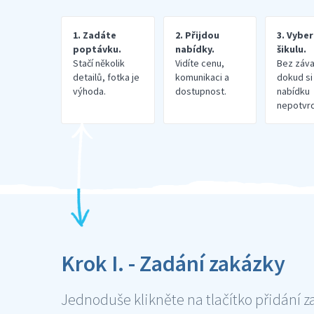
1. Zadáte
2. Přijdou
3. Vybe
poptávku.
nabídky.
šikulu.
Stačí několik
Vidíte cenu,
Bez záva
detailů, fotka je
komunikaci a
dokud si
výhoda.
dostupnost.
nabídku
nepotvrd
Krok I. - Zadání zakázky
Jednoduše klikněte na tlačítko přidání z