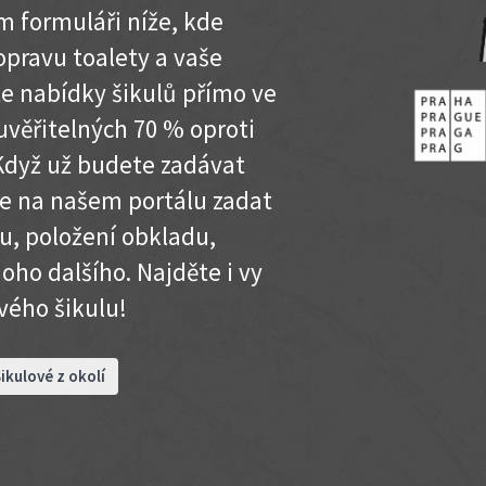
 formuláři níže, kde
opravu toalety a vaše
te nabídky šikulů přímo ve
věřitelných 70 % oproti
 Když už budete zadávat
e na našem portálu zadat
u, položení obkladu,
ho dalšího. Najděte i vy
vého šikulu!
ikulové z okolí