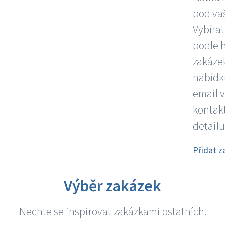
pod vaš
Vybírat
podle 
zakázek
nabídku
email 
kontakt
detailu
Přidat z
Výběr zakázek
Nechte se inspirovat zakázkami ostatních.