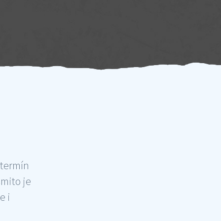
 termín
šmito je
e i