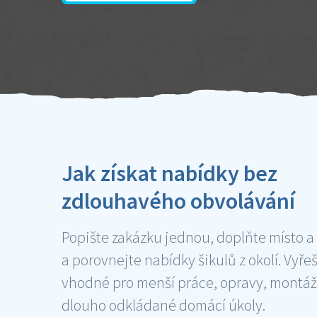
Jak získat nabídky bez
zdlouhavého obvolávání
Popište zakázku jednou, doplňte místo a
a porovnejte nabídky šikulů z okolí. Vyře
vhodné pro menší práce, opravy, montáž
dlouho odkládané domácí úkoly.