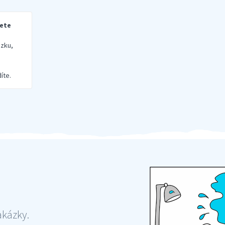
rete
zku,
íte.
akázky.