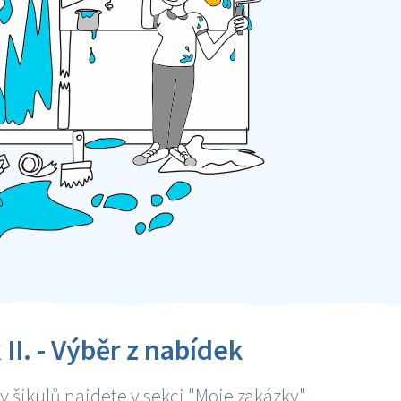
 II. - Výběr z nabídek
 šikulů najdete v sekci "Moje zakázky"