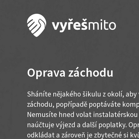
Oprava záchodu
Sháníte nějakého šikulu z okolí, ab
záchodu, popřípadě poptáváte kom
Nemusíte hned volat instalatérskou
naúčtuje výjezd a další poplatky. O
odkládat a zároveň je zbytečné si kvů