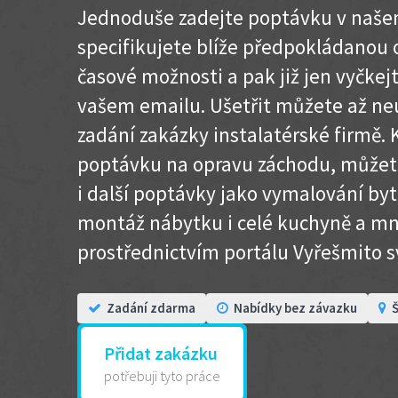
Jednoduše zadejte poptávku v našem
specifikujete blíže předpokládanou 
časové možnosti a pak již jen vyčkej
vašem emailu. Ušetřit můžete až neu
zadání zakázky instalatérské firmě.
poptávku na opravu záchodu, můžet
i další poptávky jako vymalování byt
montáž nábytku i celé kuchyně a mno
prostřednictvím portálu Vyřešmito s
Zadání zdarma
Nabídky bez závazku
Š
Přidat zakázku
potřebuji tyto práce