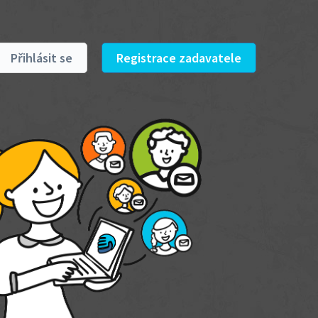
Přihlásit se
Registrace zadavatele