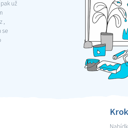
 pak už
ám
 ,
m se
o
Krok
Nabídky