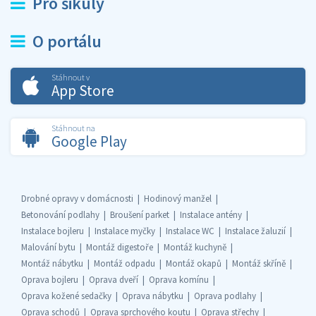
Pro šikuly
O portálu
Stáhnout v
App Store
Stáhnout na
Google Play
Drobné opravy v domácnosti
Hodinový manžel
Betonování podlahy
Broušení parket
Instalace antény
Instalace bojleru
Instalace myčky
Instalace WC
Instalace žaluzií
Malování bytu
Montáž digestoře
Montáž kuchyně
Montáž nábytku
Montáž odpadu
Montáž okapů
Montáž skříně
Oprava bojleru
Oprava dveří
Oprava komínu
Oprava kožené sedačky
Oprava nábytku
Oprava podlahy
Oprava schodů
Oprava sprchového koutu
Oprava střechy