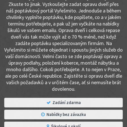
Zkuste to jinak. Vyzkoušejte zadat opravu dveří přes
náš poptávkový portál Vyřešmito. Jednoduše a během
chvilinky vyplníte poptávku, kde popíšete, co a v jakém
termínu potřebujete, a pak už jen vyčkáte na nabídky
šikulů ve vašem emailu. Oprava dveří i celková repase
dveří vás tak může vyjít až o 70 % méně, než když
zadáte poptávku specializovaným firmám. Na
Vyřešmito si můžete objednat i spoustu jiných služeb do
vaší domácnosti. Velmi často se zde poptávají opravy a
úpravy podlahy, položení koberce, montáž nábytku a
mnoho dalšího. Cokoli potřebujete. A to nejen v Praze,
ale po celé České republice. Zajistěte si opravu dveří dle
vašich požadavků a v určitém čase, ať si nemusíte brát
dovolenou.
Zadání zdarma
Nabídky bez závazku
Šikulové z okolí