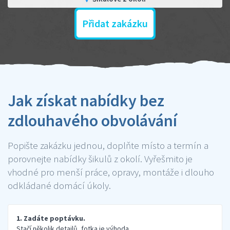
Přidat zakázku
Jak získat nabídky bez
zdlouhavého obvolávání
Popište zakázku jednou, doplňte místo a termín a
porovnejte nabídky šikulů z okolí. Vyřešmito je
vhodné pro menší práce, opravy, montáže i dlouho
odkládané domácí úkoly.
1. Zadáte poptávku.
Stačí několik detailů, fotka je výhoda.