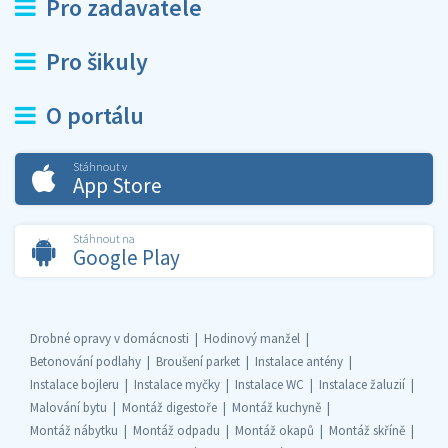
Pro zadavatele
Pro šikuly
O portálu
Stáhnout v
App Store
Stáhnout na
Google Play
Drobné opravy v domácnosti
Hodinový manžel
Betonování podlahy
Broušení parket
Instalace antény
Instalace bojleru
Instalace myčky
Instalace WC
Instalace žaluzií
Malování bytu
Montáž digestoře
Montáž kuchyně
Montáž nábytku
Montáž odpadu
Montáž okapů
Montáž skříně