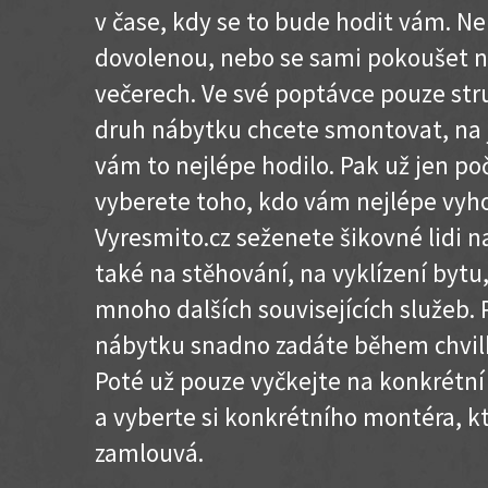
v čase, kdy se to bude hodit vám. Ne
dovolenou, nebo se sami pokoušet 
večerech. Ve své poptávce pouze stru
druh nábytku chcete smontovat, na 
vám to nejlépe hodilo. Pak už jen p
vyberete toho, kdo vám nejlépe vyh
Vyresmito.cz seženete šikovné lidi 
také na stěhování, na vyklízení bytu
mnoho dalších souvisejících služeb
nábytku snadno zadáte během chvilk
Poté už pouze vyčkejte na konkrétn
a vyberte si konkrétního montéra, k
zamlouvá.