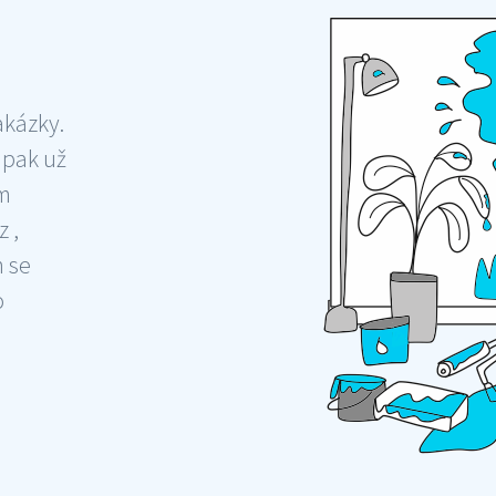
akázky.
 pak už
ám
 ,
m se
o