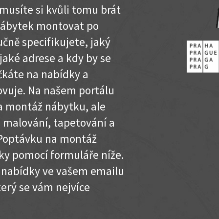
musíte si kvůli tomu brát
nábytek montovat po
čně specifikujete, jaký
jaké adrese a kdy by se
očkáte na nabídky a
ovuje. Na našem portálu
na montáž nábytku, ale
, malování, tapetování a
. Poptávku na montáž
y pomocí formuláře níže.
í nabídky ve vašem emailu
terý se vám nejvíce