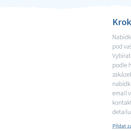
Krok
Nabídky
pod vaš
Vybírat
podle 
zakázek
nabídku
email 
kontakt
detailu
Přidat z