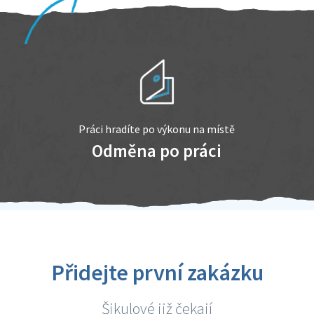
Práci hradíte po výkonu na místě
Odměna po práci
Přidejte první zakázku
Šikulové již čekají