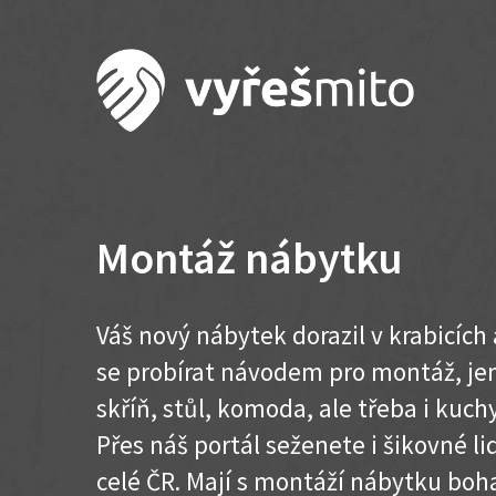
Montáž nábytku
Váš nový nábytek dorazil v krabicích
se probírat návodem pro montáž, jen
skříň, stůl, komoda, ale třeba i kuc
Přes náš portál seženete i šikovné l
celé ČR. Mají s montáží nábytku boh