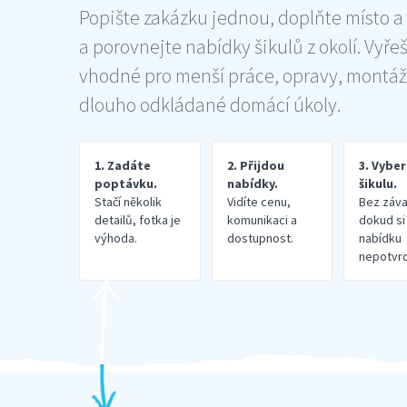
Popište zakázku jednou, doplňte místo a
a porovnejte nabídky šikulů z okolí. Vyře
vhodné pro menší práce, opravy, montáž
dlouho odkládané domácí úkoly.
1. Zadáte
2. Přijdou
3. Vybe
poptávku.
nabídky.
šikulu.
Stačí několik
Vidíte cenu,
Bez záva
detailů, fotka je
komunikaci a
dokud si
výhoda.
dostupnost.
nabídku
nepotvrd