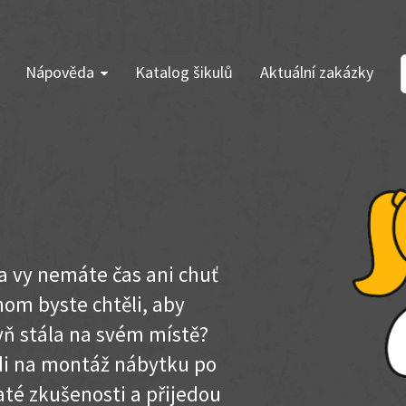
Nápověda
Katalog šikulů
Aktuální zakázky
 a vy nemáte čas ani chuť
om byste chtěli, aby
hyň stála na svém místě?
idi na montáž nábytku po
até zkušenosti a přijedou