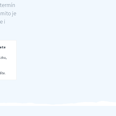
 termín
šmito je
e i
rete
zku,
íte.