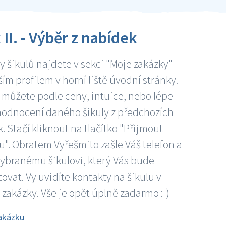
 II. - Výběr z nabídek
 šikulů najdete v sekci "Moje zakázky"
ím profilem v horní liště úvodní stránky.
 můžete podle ceny, intuice, nebo lépe
hodnocení daného šikuly z předchozích
. Stačí kliknout na tlačítko "Přijmout
". Obratem Vyřešmito zašle Váš telefon a
vybranému šikulovi, který Vás bude
ovat. Vy uvidíte kontakty na šikulu v
 zakázky. Vše je opět úplně zadarmo :-)
akázku