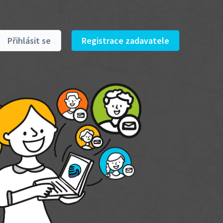
Přihlásit se
Registrace zadavatele