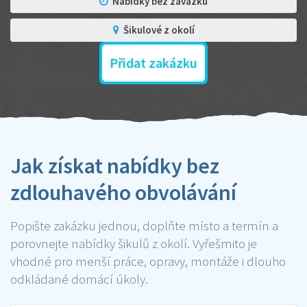
Nabídky bez závazku
Šikulové z okolí
Přidat zakázku
Jak získat nabídky bez
zdlouhavého obvolávání
Popište zakázku jednou, doplňte místo a termín a
porovnejte nabídky šikulů z okolí. Vyřešmito je
vhodné pro menší práce, opravy, montáže i dlouho
odkládané domácí úkoly.