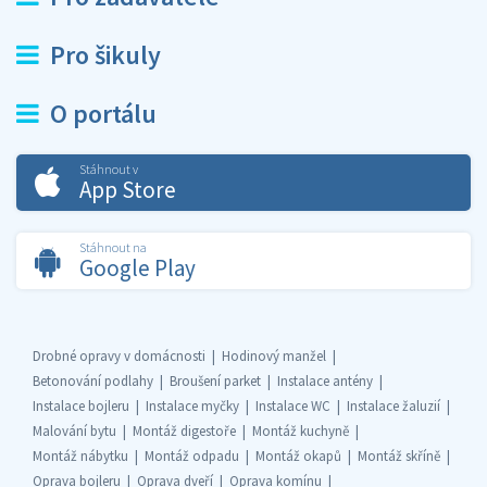
Pro šikuly
O portálu
Stáhnout v
App Store
Stáhnout na
Google Play
Drobné opravy v domácnosti
Hodinový manžel
Betonování podlahy
Broušení parket
Instalace antény
Instalace bojleru
Instalace myčky
Instalace WC
Instalace žaluzií
Malování bytu
Montáž digestoře
Montáž kuchyně
Montáž nábytku
Montáž odpadu
Montáž okapů
Montáž skříně
Oprava bojleru
Oprava dveří
Oprava komínu