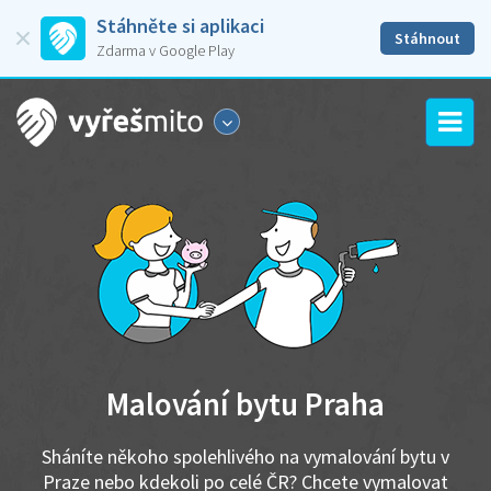
Stáhněte si aplikaci
Stáhnout
Zdarma v Google Play
Malování bytu Praha
Sháníte někoho spolehlivého na vymalování bytu v
Praze nebo kdekoli po celé ČR? Chcete vymalovat