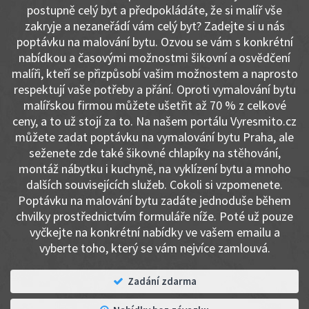
postupně celý byt a předpokládáte, že si malíř vše
zakryje a nezaneřádí vám celý byt? Zadejte si u nás
poptávku na malování bytu. Ozvou se vám s konkrétní
nabídkou a časovými možnostmi šikovní a osvědčení
malíři, kteří se přizpůsobí vašim možnostem a naprosto
respektují vaše potřeby a přání. Oproti vymalování bytu
malířskou firmou můžete ušetřit až 70 % z celkové
ceny, a to už stojí za to. Na našem portálu Vyresmito.cz
můžete zadat poptávku na vymalování bytu Praha, ale
seženete zde také šikovné chlapíky na stěhování,
montáž nábytku i kuchyně, na vyklízení bytu a mnoho
dalších souvisejících služeb. Cokoli si vzpomenete.
Poptávku na malování bytu zadáte jednoduše během
chvilky prostřednictvím formuláře níže. Poté už pouze
vyčkejte na konkrétní nabídky ve vašem emailu a
vyberte toho, který se vám nejvíce zamlouvá.
Zadání zdarma