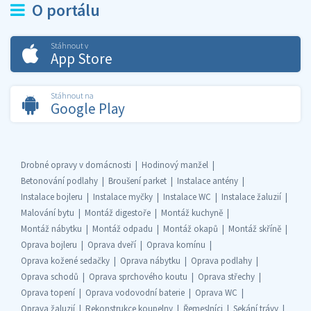
O portálu
Stáhnout v
App Store
Stáhnout na
Google Play
Drobné opravy v domácnosti
Hodinový manžel
Betonování podlahy
Broušení parket
Instalace antény
Instalace bojleru
Instalace myčky
Instalace WC
Instalace žaluzií
Malování bytu
Montáž digestoře
Montáž kuchyně
Montáž nábytku
Montáž odpadu
Montáž okapů
Montáž skříně
Oprava bojleru
Oprava dveří
Oprava komínu
Oprava kožené sedačky
Oprava nábytku
Oprava podlahy
Oprava schodů
Oprava sprchového koutu
Oprava střechy
Oprava topení
Oprava vodovodní baterie
Oprava WC
Oprava žaluzií
Rekonstrukce koupelny
Řemeslníci
Sekání trávy