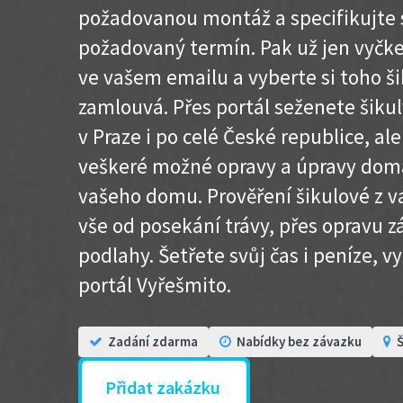
požadovanou montáž a specifikujte 
požadovaný termín. Pak už jen vyčke
ve vašem emailu a vyberte si toho ši
zamlouvá. Přes portál seženete šiku
v Praze i po celé České republice, a
veškeré možné opravy a úpravy domá
vašeho domu. Prověření šikulové z va
vše od posekání trávy, přes opravu 
podlahy. Šetřete svůj čas i peníze, v
portál Vyřešmito.
Zadání zdarma
Nabídky bez závazku
Š
Přidat zakázku