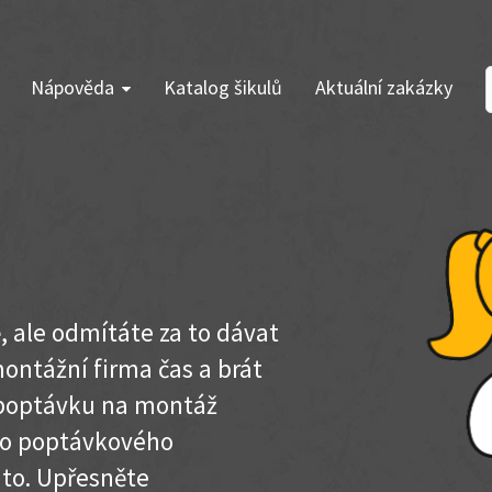
Nápověda
Katalog šikulů
Aktuální zakázky
ě, ale odmítáte za to dávat
ontážní firma čas a brát
e poptávku na montáž
do poptávkového
to. Upřesněte