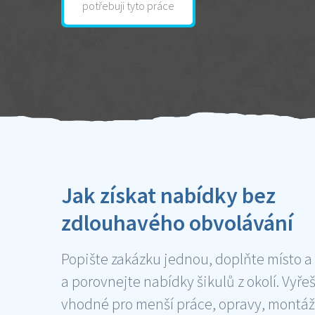
potřebuji tyto práce
Jak získat nabídky bez
zdlouhavého obvolávání
Popište zakázku jednou, doplňte místo a
a porovnejte nabídky šikulů z okolí. Vyře
vhodné pro menší práce, opravy, montáž