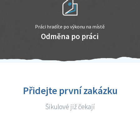
Práci hradíte po výkonu na místě
Odměna po práci
Přidejte první zakázku
Šikulové již čekají