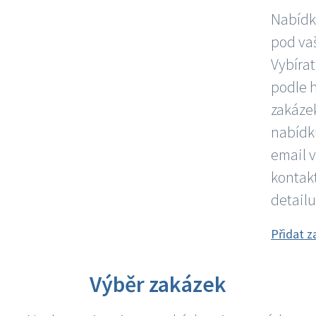
Nabídky
pod vaš
Vybírat
podle 
zakázek
nabídku
email 
kontakt
detailu
Přidat z
Výběr zakázek