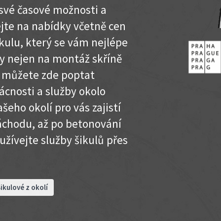
své časové možnosti a
jte na nabídky včetně cen
kulu, který se vám nejlépe
ly nejen na montáž skříně
le můžete zde poptat
cnosti a služby okolo
šeho okolí pro vás zajistí
záchodu, až po betonování
yužívejte služby šikulů přes
ikulové z okolí