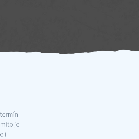
 termín
šmito je
e i