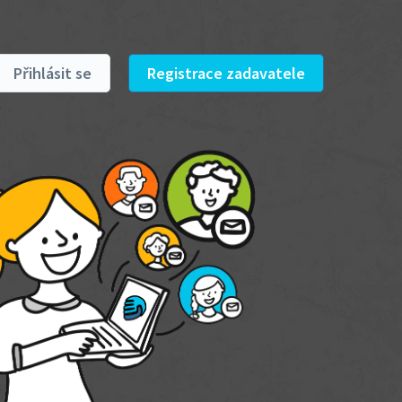
Přihlásit se
Registrace zadavatele