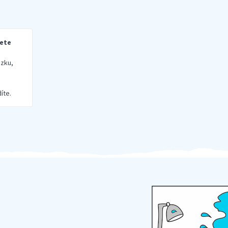
rete
zku,
íte.