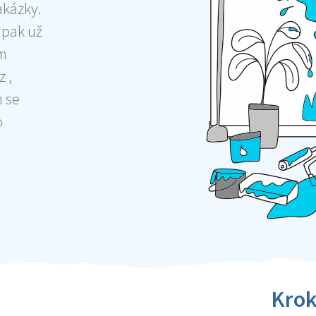
akázky.
 pak už
ám
 ,
m se
o
Krok