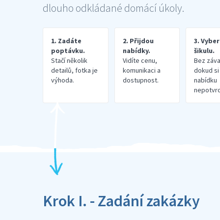
dlouho odkládané domácí úkoly.
1. Zadáte
2. Přijdou
3. Vybe
poptávku.
nabídky.
šikulu.
Stačí několik
Vidíte cenu,
Bez záva
detailů, fotka je
komunikaci a
dokud si
výhoda.
dostupnost.
nabídku
nepotvrd
Krok I. - Zadání zakázky