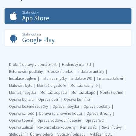
Stáhnout v
App Store
Stáhnout na
Google Play
Drobné opravy v domácnosti
Hodinový manžel
Betonování podlahy
Broušení parket
Instalace antény
Instalace bojleru
Instalace myčky
Instalace WC
Instalace žaluzií
Malování bytu
Montáž digestoře
Montáž kuchyně
Montáž nábytku
Montáž odpadu
Montáž okapů
Montáž skříně
Oprava bojleru
Oprava dveří
Oprava komínu
Oprava kožené sedačky
Oprava nábytku
Oprava podlahy
Oprava schodů
Oprava sprchového koutu
Oprava střechy
Oprava topení
Oprava vodovodní baterie
Oprava WC
Oprava žaluzií
Rekonstrukce koupelny
Řemeslníci
Sekání trávy
Stěhování
Úpravy oděvů
Vyčištění odpadu
Vyklízení bytu