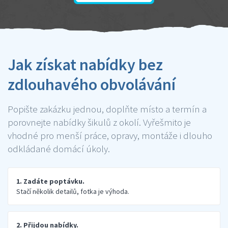
Jak získat nabídky bez
zdlouhavého obvolávání
Popište zakázku jednou, doplňte místo a termín a
porovnejte nabídky šikulů z okolí. Vyřešmito je
vhodné pro menší práce, opravy, montáže i dlouho
odkládané domácí úkoly.
1. Zadáte poptávku.
Stačí několik detailů, fotka je výhoda.
2. Přijdou nabídky.