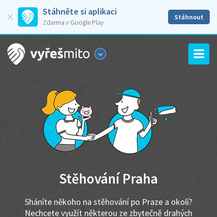
Stáhněte si aplikaci
Stáhnout
Zdarma v Google Play
Stěhování Praha
Sháníte někoho na stěhování po Praze a okolí?
Nechcete využít některou ze zbytečně drahých