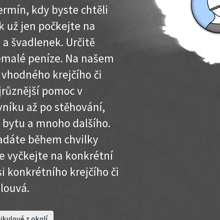
rmín, kdy byste chtěli
 už jen počkejte na
 a švadlenek. Určitě
nemalé peníze. Na našem
 vhodného krejčího či
ejrůznější pomoc v
vníku až po stěhování,
 bytu a mnoho dalšího.
adáte během chvilky
e vyčkejte na konkrétní
i konkrétního krejčího či
louvá.
ikulové z okolí