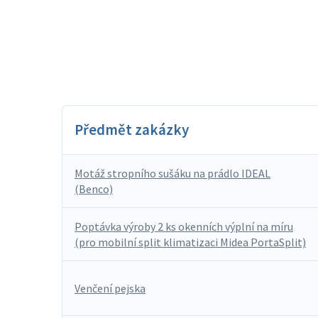
Předmět zakázky
Motáž stropního sušáku na prádlo IDEAL
(Benco)
Poptávka výroby 2 ks okenních výplní na míru
(pro mobilní split klimatizaci Midea PortaSplit)
Venčení pejska