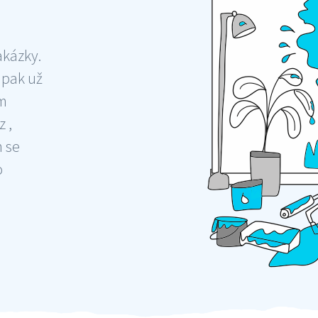
akázky.
 pak už
ám
 ,
m se
o