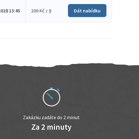
2028 13:45
200 Kč
z
9
Dát nabídku
Zakázku zadáte do 2 minut
Za 2 minuty