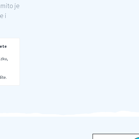
šmito je
e i
rete
zku,
íte.