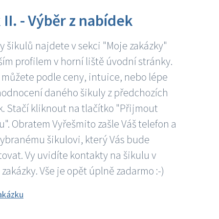
 II. - Výběr z nabídek
 šikulů najdete v sekci "Moje zakázky"
ím profilem v horní liště úvodní stránky.
 můžete podle ceny, intuice, nebo lépe
hodnocení daného šikuly z předchozích
. Stačí kliknout na tlačítko "Přijmout
". Obratem Vyřešmito zašle Váš telefon a
vybranému šikulovi, který Vás bude
ovat. Vy uvidíte kontakty na šikulu v
 zakázky. Vše je opět úplně zadarmo :-)
akázku