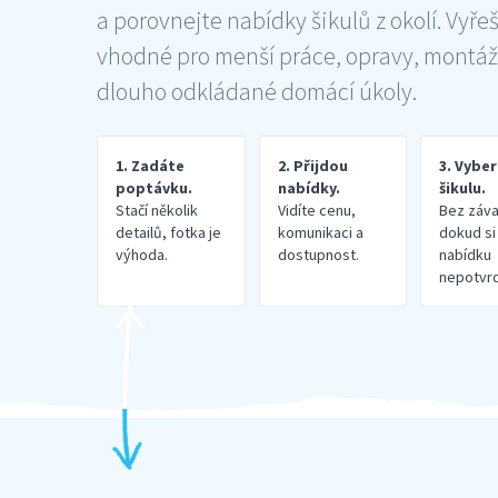
a porovnejte nabídky šikulů z okolí. Vyře
vhodné pro menší práce, opravy, montáž
dlouho odkládané domácí úkoly.
1. Zadáte
2. Přijdou
3. Vybe
poptávku.
nabídky.
šikulu.
Stačí několik
Vidíte cenu,
Bez záva
detailů, fotka je
komunikaci a
dokud si
výhoda.
dostupnost.
nabídku
nepotvrd