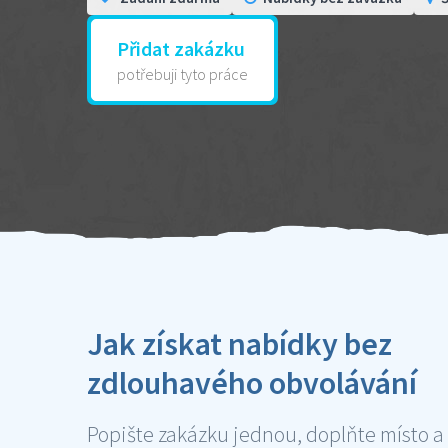
Přidat zakázku
potřebuji tyto práce
Jak získat nabídky bez
zdlouhavého obvolávání
Popište zakázku jednou, doplňte místo a