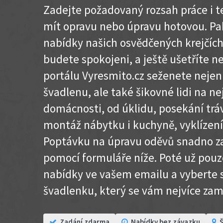
Zadejte požadovaný rozsah práce i te
mít opravu nebo úpravu hotovou. Pak
nabídky našich osvědčených krejčích
budete spokojeni, a ještě ušetříte 
portálu Vyresmito.cz seženete nejen
švadlenu, ale také šikovné lidi na n
domácnosti, od úklidu, posekání trá
montáž nábytku i kuchyně, vyklízení
Poptávku na úpravu oděvů snadno z
pomocí formuláře níže. Poté už pouz
nabídky ve vašem emailu a vyberte s
švadlenku, který se vám nejvíce zam
Zadání zdarma
Nabídky bez závazku
Š