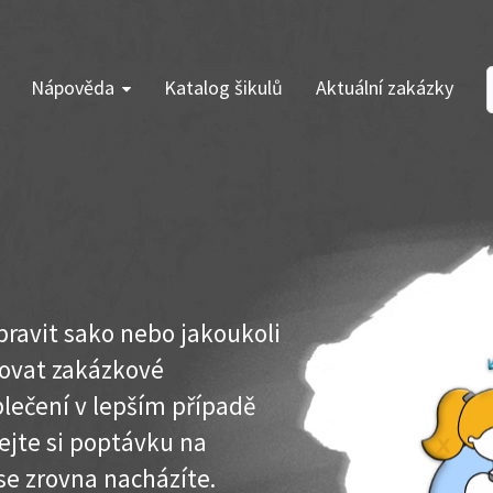
Nápověda
Katalog šikulů
Aktuální zakázky
opravit sako nebo jakoukoli
vovat zakázkové
blečení v lepším případě
dejte si poptávku na
se zrovna nacházíte.