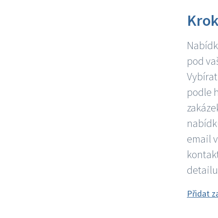
Krok
Nabídky
pod vaš
Vybírat
podle 
zakázek
nabídku
email 
kontakt
detailu
Přidat z