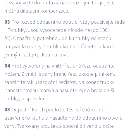
nezasouvejte do hrdla až na doraz – jen tak je ještě
možná dilatační kompenzace.
03
Pro rozvod odpadního potrubí vždy používejte šedé
HT-trubky. Jsou vysoce tepelně odolné (do 100
°C). Označte si potřebnou délku trubky od sifonu
umyvadla či vany a trubku kolmo uřízněte pilkou s
jemnými zuby (pilkou na kov).
04
Hrot vytvořený na vnitřní straně řezu odstraňte
nožem. Z vnější strany hranu řezu zkoste pilníkem,
zabráníte tak usazování nečistot. Na konec trubky
naneste trochu maziva a nasuňte jej do hrdla další
trubky, resp. kolena.
05
Odpadní kalich podložte těsnicí šňůrou do
uzavřeného kruhu a nasaďte ho do odpadního otvoru
vany. Tvarovaný kroužek a spodní díl ventilu držte