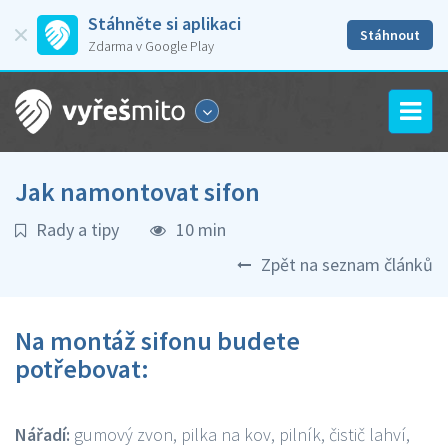
Stáhněte si aplikaci
Stáhnout
Zdarma v Google Play
Jak namontovat sifon
Rady a tipy
10 min
Zpět na seznam článků
Na montáž sifonu budete
potřebovat:
Nářadí:
gumový zvon, pilka na kov, pilník, čistič lahví,