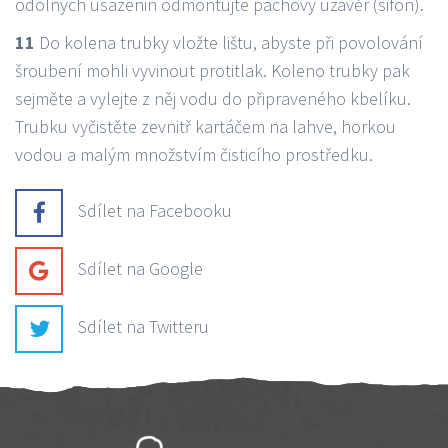
odolných usazenin odmontujte pachový uzávěr (sifon).
11
Do kolena trubky vložte lištu, abyste při povolování
šroubení mohli vyvinout protitlak. Koleno trubky pak
sejměte a vylejte z něj vodu do připraveného kbelíku.
Trubku vyčistěte zevnitř kartáčem na lahve, horkou
vodou a malým množstvím čisticího prostředku.
Sdílet na Facebooku
Sdílet na Google
Sdílet na Twitteru