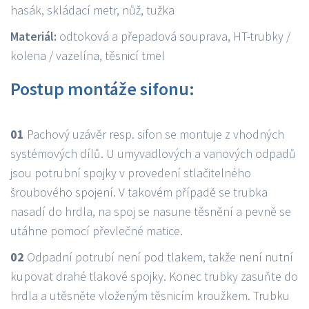
hasák, skládací metr, nůž, tužka
Materiál:
odtoková a přepadová souprava, HT-trubky /
kolena / vazelína, těsnicí tmel
Postup montáže sifonu:
01
Pachový uzávěr resp. sifon se montuje z vhodných
systémových dílů. U umyvadlových a vanových odpadů
jsou potrubní spojky v provedení stlačitelného
šroubového spojení. V takovém případě se trubka
nasadí do hrdla, na spoj se nasune těsnění a pevně se
utáhne pomocí převlečné matice.
02
Odpadní potrubí není pod tlakem, takže není nutní
kupovat drahé tlakové spojky. Konec trubky zasuňte do
hrdla a utěsněte vloženým těsnicím kroužkem. Trubku