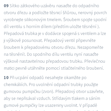
09
Sítko zátkového uzávěru nasaďte do odpadního
otvoru dřezu a podložte těsnicí šňůrou, nerovný povrch
vyrobnejte silikonovým tmelem. Šroubem spojte spodní
díl ventilu s horním dílem (předtím uložte těsnění ).
Přepadová trubka je v dodávce spojená s ventilem a lze
ji výškově posunovat. Přepadový ventil připevněte
šroubem k přepadovému otvoru dřezu. Nezapomeňte
na těsnění!. Do spodního dílu ventilu nyní nasaďte
výškově nastavitelnou přepadovou trubku. Převlečnou
matici pevně utáhněte pomocí stlačitelného šroubení.
10
Při ucpání odpadů nesahejte okamžite po
chemikáliích. Pro uvolnění odpadní trubky použijte
gumovou pumpičku (zvon). Přepadový otvor uzavřete,
aby se nepřisával vzduch. Střídavým tlakem a sáním
gumové pumpičky lze usazeniny uvolnit. V případě