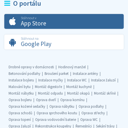
O portálu
Stáhnout v
App Store
Stáhnout na
Google Play
Drobné opravy v domácnosti
Hodinový manžel
Betonování podlahy
Broušení parket
Instalace antény
Instalace bojleru
Instalace myčky
Instalace WC
Instalace žaluzií
Malování bytu
Montáž digestoře
Montáž kuchyně
Montáž nábytku
Montáž odpadu
Montáž okapů
Montáž skříně
Oprava bojleru
Oprava dveří
Oprava komínu
Oprava kožené sedačky
Oprava nábytku
Oprava podlahy
Oprava schodů
Oprava sprchového koutu
Oprava střechy
Oprava topení
Oprava vodovodní baterie
Oprava WC
Oprava žaluzií
Rekonstrukce koupelny
Řemeslníci
Sekání trávy