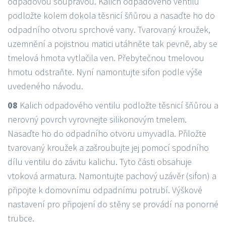
odpadovou soupravou. Kalich odpadového ventilu
podložte kolem dokola těsnicí šňůrou a nasaďte ho do
odpadního otvoru sprchové vany. Tvarovaný kroužek,
uzemnění a pojistnou matici utáhněte tak pevně, aby se
tmelová hmota vytlačila ven. Přebytečnou tmelovou
hmotu odstraňte. Nyní namontujte sifon podle výše
uvedeného návodu.
08
Kalich odpadového ventilu podložte těsnicí šňůrou a
nerovný povrch vyrovnejte silikonovým tmelem.
Nasaďte ho do odpadního otvoru umyvadla. Přiložte
tvarovaný kroužek a zašroubujte jej pomocí spodního
dílu ventilu do závitu kalichu. Tyto části obsahuje
vtoková armatura. Namontujte pachový uzávěr (sifon) a
připojte k domovnímu odpadnímu potrubí. Výškové
nastavení pro připojení do stěny se provádí na ponorné
trubce.