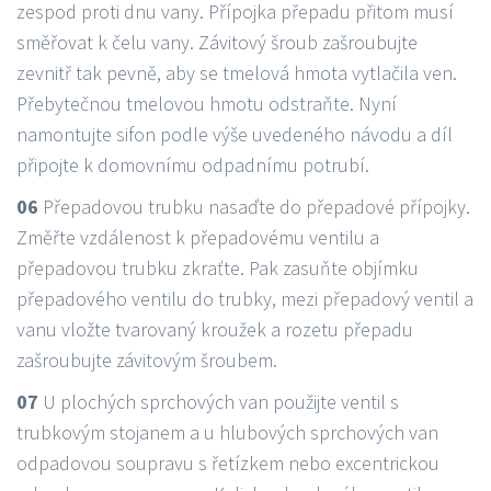
zespod proti dnu vany. Přípojka přepadu přitom musí
směřovat k čelu vany. Závitový šroub zašroubujte
zevnitř tak pevně, aby se tmelová hmota vytlačila ven.
Přebytečnou tmelovou hmotu odstraňte. Nyní
namontujte sifon podle výše uvedeného návodu a díl
připojte k domovnímu odpadnímu potrubí.
06
Přepadovou trubku nasaďte do přepadové přípojky.
Změřte vzdálenost k přepadovému ventilu a
přepadovou trubku zkraťte. Pak zasuňte objímku
přepadového ventilu do trubky, mezi přepadový ventil a
vanu vložte tvarovaný kroužek a rozetu přepadu
zašroubujte závitovým šroubem.
07
U plochých sprchových van použijte ventil s
trubkovým stojanem a u hlubových sprchových van
odpadovou soupravu s řetízkem nebo excentrickou