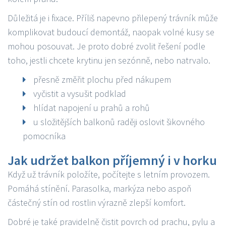
Důležitá je i fixace. Příliš napevno přilepený trávník může
komplikovat budoucí demontáž, naopak volné kusy se
mohou posouvat. Je proto dobré zvolit řešení podle
toho, jestli chcete krytinu jen sezónně, nebo natrvalo.
přesně změřit plochu před nákupem
vyčistit a vysušit podklad
hlídat napojení u prahů a rohů
u složitějších balkonů raději oslovit šikovného
pomocníka
Jak udržet balkon příjemný i v horku
Když už trávník položíte, počítejte s letním provozem.
Pomáhá stínění. Parasolka, markýza nebo aspoň
částečný stín od rostlin výrazně zlepší komfort.
Dobré je také pravidelně čistit povrch od prachu, pylu a