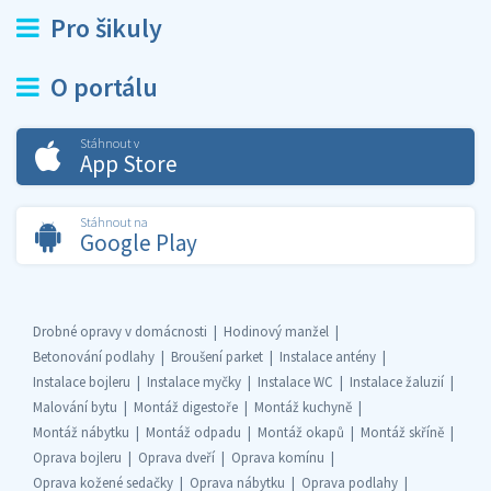
Pro šikuly
O portálu
Stáhnout v
App Store
Stáhnout na
Google Play
Drobné opravy v domácnosti
Hodinový manžel
Betonování podlahy
Broušení parket
Instalace antény
Instalace bojleru
Instalace myčky
Instalace WC
Instalace žaluzií
Malování bytu
Montáž digestoře
Montáž kuchyně
Montáž nábytku
Montáž odpadu
Montáž okapů
Montáž skříně
Oprava bojleru
Oprava dveří
Oprava komínu
Oprava kožené sedačky
Oprava nábytku
Oprava podlahy