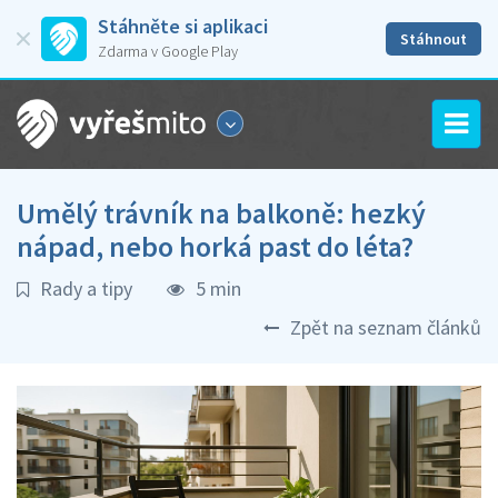
Stáhněte si aplikaci
Stáhnout
Zdarma v Google Play
Umělý trávník na balkoně: hezký
nápad, nebo horká past do léta?
Rady a tipy
5 min
Zpět na seznam článků