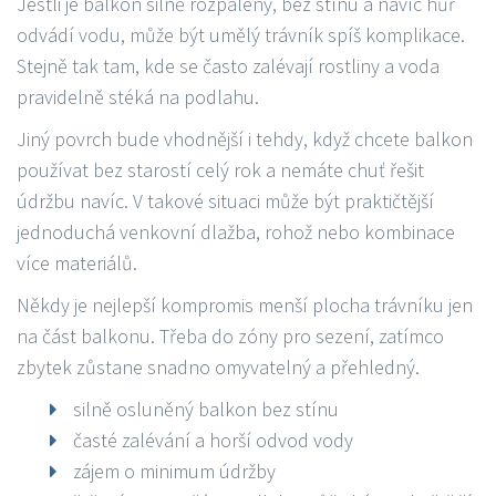
Jestli je balkon silně rozpálený, bez stínu a navíc hůř
odvádí vodu, může být umělý trávník spíš komplikace.
Stejně tak tam, kde se často zalévají rostliny a voda
pravidelně stéká na podlahu.
Jiný povrch bude vhodnější i tehdy, když chcete balkon
používat bez starostí celý rok a nemáte chuť řešit
údržbu navíc. V takové situaci může být praktičtější
jednoduchá venkovní dlažba, rohož nebo kombinace
více materiálů.
Někdy je nejlepší kompromis menší plocha trávníku jen
na část balkonu. Třeba do zóny pro sezení, zatímco
zbytek zůstane snadno omyvatelný a přehledný.
silně osluněný balkon bez stínu
časté zalévání a horší odvod vody
zájem o minimum údržby