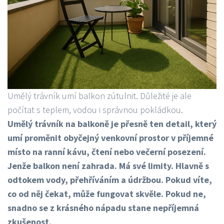
Umělý trávník umí balkon zútulnit. Důležité je ale
počítat s teplem, vodou i správnou pokládkou.
Umělý trávník na balkoně je přesně ten detail, který
umí proměnit obyčejný venkovní prostor v příjemné
místo na ranní kávu, čtení nebo večerní posezení.
Jenže balkon není zahrada. Má své limity. Hlavně s
odtokem vody, přehříváním a údržbou. Pokud víte,
co od něj čekat, může fungovat skvěle. Pokud ne,
snadno se z krásného nápadu stane nepříjemná
zkušenost.