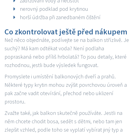
zadržování vody a nečistot
nerovný podklad pod krytinou
horší údržba při zanedbaném čištění
Co zkontrolovat ještě před nákupem
Než něco objednáte, podívejte se na balkon střízlivě. Je
suchý? Má kam odtékat voda? Není podlaha
popraskaná nebo příliš hrbolatá? To jsou detaily, které
rozhodnou, jestli bude výsledek fungovat.
Promyslete i umístění balkonových dveří a prahů.
Některé typy krytin mohou zvýšit povrchovou úroveň a
pak začne vadit otevírání, přechod nebo uklizení
prostoru.
Zvažte také, jak balkon skutečně používáte. Jestli na
něm chcete chodit bosa, sedět s dětmi, nebo tam jen
zlepšit vzhled, podle toho se vyplatí vybírat jiný typ a