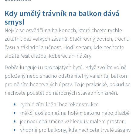
Kdy umělý trávník na balkon dává
smysl
Nejvíc se osvědčí na balkonech, které chcete rychle
zútulnit bez velkých zásahů. Stačí rovný povrch, trochu
času a základní zručnost. Hodí se tam, kde nechcete
složitě řešit dlažbu, koberec ani nátěry.
Dobře funguje i u pronajatých bytů. Když zvolíte volně
položený nebo snadno odstranitelný variantu, balkon
proměníte bez trvalých úprav. To je praktické, pokud se
nechcete pouštět do náročných stavebních změn.
rychlé zútulnění bez rekonstrukce
měkčí došlap než na holém betonu nebo dlažbě
jednoduchá změna vzhledu i v malém prostoru
vhodné pro balkony, kde nechcete trvalé zásahy