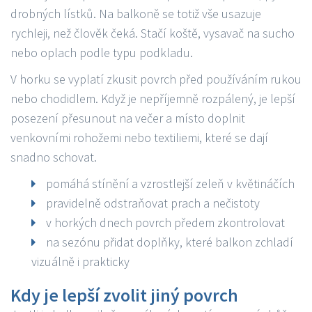
drobných lístků. Na balkoně se totiž vše usazuje
rychleji, než člověk čeká. Stačí koště, vysavač na sucho
nebo oplach podle typu podkladu.
V horku se vyplatí zkusit povrch před používáním rukou
nebo chodidlem. Když je nepříjemně rozpálený, je lepší
posezení přesunout na večer a místo doplnit
venkovními rohožemi nebo textiliemi, které se dají
snadno schovat.
pomáhá stínění a vzrostlejší zeleň v květináčích
pravidelně odstraňovat prach a nečistoty
v horkých dnech povrch předem zkontrolovat
na sezónu přidat doplňky, které balkon zchladí
vizuálně i prakticky
Kdy je lepší zvolit jiný povrch