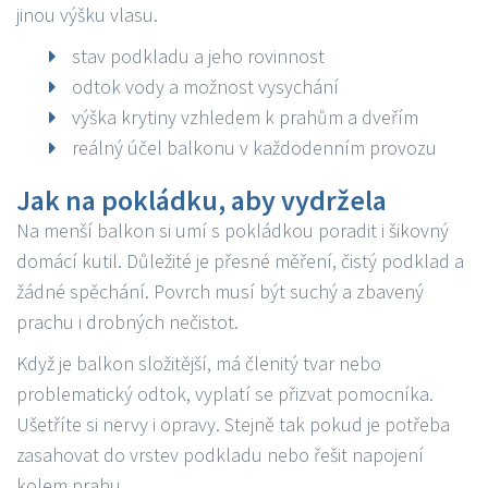
jinou výšku vlasu.
stav podkladu a jeho rovinnost
odtok vody a možnost vysychání
výška krytiny vzhledem k prahům a dveřím
reálný účel balkonu v každodenním provozu
Jak na pokládku, aby vydržela
Na menší balkon si umí s pokládkou poradit i šikovný
domácí kutil. Důležité je přesné měření, čistý podklad a
žádné spěchání. Povrch musí být suchý a zbavený
prachu i drobných nečistot.
Když je balkon složitější, má členitý tvar nebo
problematický odtok, vyplatí se přizvat pomocníka.
Ušetříte si nervy i opravy. Stejně tak pokud je potřeba
zasahovat do vrstev podkladu nebo řešit napojení
kolem prahu.