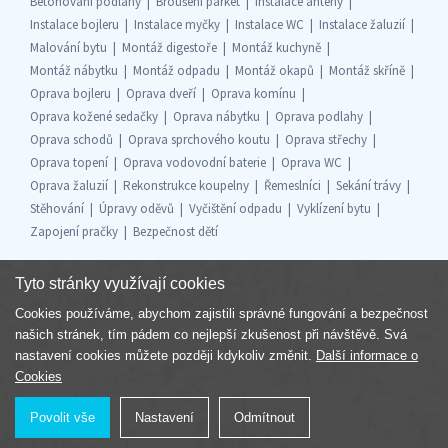
Betonování podlahy
Broušení parket
Instalace antény
Instalace bojleru
Instalace myčky
Instalace WC
Instalace žaluzií
Malování bytu
Montáž digestoře
Montáž kuchyně
Montáž nábytku
Montáž odpadu
Montáž okapů
Montáž skříně
Oprava bojleru
Oprava dveří
Oprava komínu
Oprava kožené sedačky
Oprava nábytku
Oprava podlahy
Oprava schodů
Oprava sprchového koutu
Oprava střechy
Oprava topení
Oprava vodovodní baterie
Oprava WC
Oprava žaluzií
Rekonstrukce koupelny
Řemeslníci
Sekání trávy
Stěhování
Úpravy oděvů
Vyčištění odpadu
Vyklízení bytu
Zapojení pračky
Bezpečnost dětí
Tyto stránky využívají cookies
Cookies používáme, abychom zajistili správné fungování a bezpečnost
Součást skupiny
našich stránek, tím pádem co nejlepší zkušenost při návštěvě. Svá
nastavení cookies můžete později kdykoliv změnit.
Další informace o
Cookies
Povolit vše
Nastavení
Odmítnout