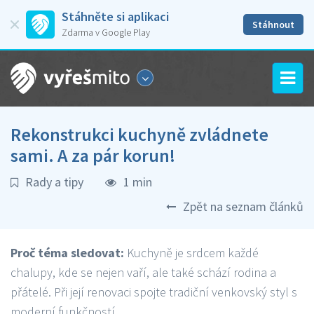
Stáhněte si aplikaci
Stáhnout
Zdarma v Google Play
Rekonstrukci kuchyně zvládnete
sami. A za pár korun!
Rady a tipy
1 min
Zpět na seznam článků
Proč téma sledovat:
Kuchyně je srdcem každé
chalupy, kde se nejen vaří, ale také schází rodina a
přátelé. Při její renovaci spojte tradiční venkovský styl s
moderní funkčností.