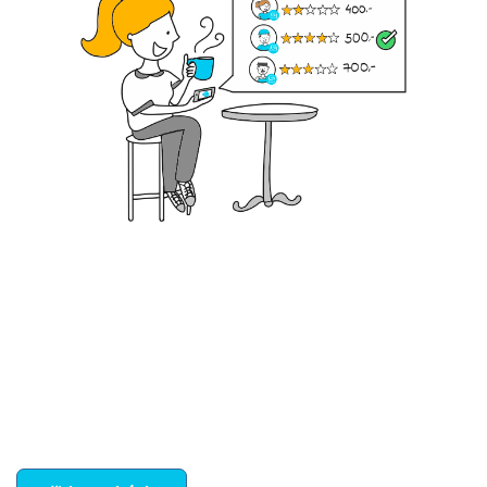
Krok III. - Hodnocení
Vybraný šikula vaše zadání po domluvě a v souladu s
jeho nabídkou vyřeší. Po splnění úkolu mu náleží
dohodnutá odměna. Zda proběhlo vše jak mělo, se
ostatní dozví z vašeho vzájemného hodnocení. A
máte vyřešeno :-)