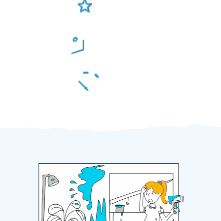
Odměna po práci
Za 2 minuty