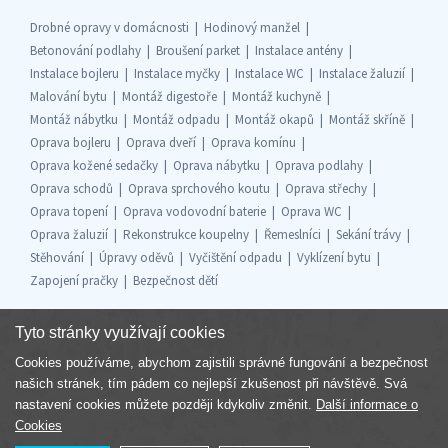
Drobné opravy v domácnosti
Hodinový manžel
Betonování podlahy
Broušení parket
Instalace antény
Instalace bojleru
Instalace myčky
Instalace WC
Instalace žaluzií
Malování bytu
Montáž digestoře
Montáž kuchyně
Montáž nábytku
Montáž odpadu
Montáž okapů
Montáž skříně
Oprava bojleru
Oprava dveří
Oprava komínu
Oprava kožené sedačky
Oprava nábytku
Oprava podlahy
Oprava schodů
Oprava sprchového koutu
Oprava střechy
Oprava topení
Oprava vodovodní baterie
Oprava WC
Oprava žaluzií
Rekonstrukce koupelny
Řemeslníci
Sekání trávy
Stěhování
Úpravy oděvů
Vyčištění odpadu
Vyklízení bytu
Zapojení pračky
Bezpečnost dětí
Tyto stránky využívají cookies
Cookies používáme, abychom zajistili správné fungování a bezpečnost
Součást skupiny
našich stránek, tím pádem co nejlepší zkušenost při návštěvě. Svá
nastavení cookies můžete později kdykoliv změnit.
Další informace o
Cookies