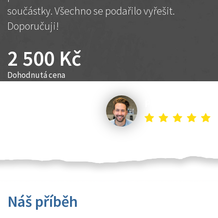
součástky. Všechno se podařilo vyřešit.
Doporučuji!
2 500 Kč
Dohodnutá cena
Petr K.
Náš příběh