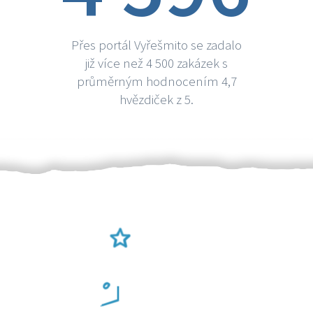
Přes portál Vyřešmito se zadalo
již více než 4 500 zakázek s
průměrným hodnocením 4,7
hvězdiček z 5.
Ověření šikulové
Odměna po práci