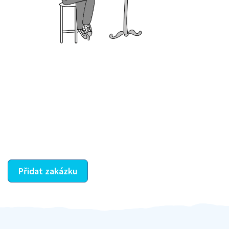
Krok III. - Hodnocení
Vybraný šikula vaše zadání po domluvě a v souladu s
jeho nabídkou vyřeší. Po splnění úkolu mu náleží
dohodnutá odměna. Zda proběhlo vše jak mělo, se
ostatní dozví z vašeho vzájemného hodnocení. A
máte vyřešeno :-)
Přidat zakázku