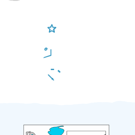
Ověření šikulové
Odměna po práci
Za 2 minuty