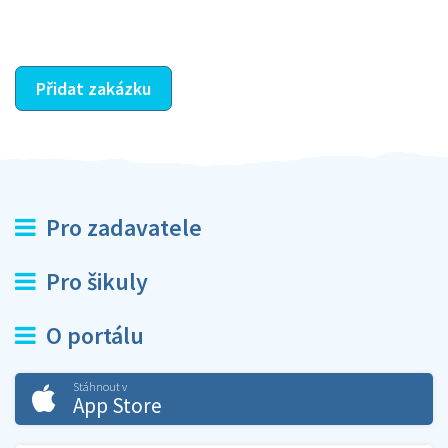
ostatní dozví z vašeho vzájemného hodnocení. A
máte vyřešeno :-)
Přidat zakázku
Pro zadavatele
Pro šikuly
O portálu
Stáhnout v
App Store