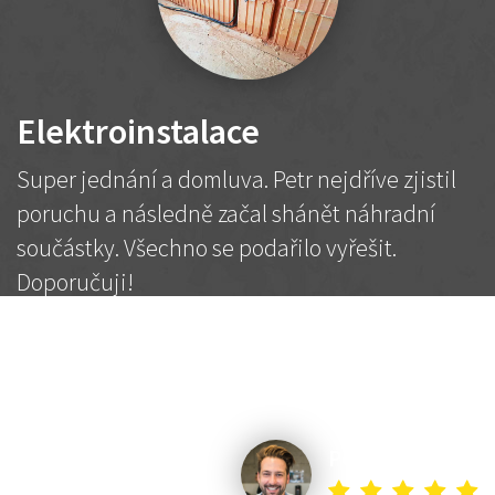
Elektroinstalace
Super jednání a domluva. Petr nejdříve zjistil
poruchu a následně začal shánět náhradní
součástky. Všechno se podařilo vyřešit.
Doporučuji!
2 500 Kč
Dohodnutá cena
Petr K.