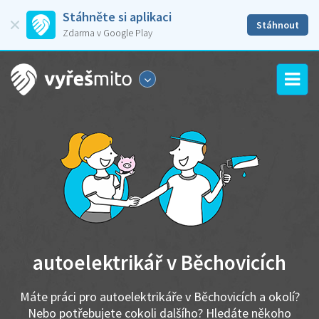
Stáhněte si aplikaci
Stáhnout
Zdarma v Google Play
autoelektrikář v Běchovicích
Máte práci pro autoelektrikáře v Běchovicích a okolí?
Nebo potřebujete cokoli dalšího? Hledáte někoho