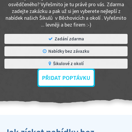
osvědčeného? Vyřešmito je tu právě pro vás. Zdarma
zadejte zakázku a pak už si jen vyberete nejlepší z
nabídek našich Šikulů v Běchovicích a okolí . Vyřešmito
... levněji a bez firem :-)
Zadání zdarma
Nabídky bez závazku
Šikulové z okolí
PŘIDAT POPTÁVKU