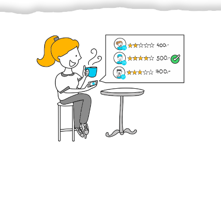
Krok III. - Hodnocení
Vybraný šikula vaše zadání po domluvě a v souladu s
jeho nabídkou vyřeší. Po splnění úkolu mu náleží
dohodnutá odměna. Zda proběhlo vše jak mělo, se