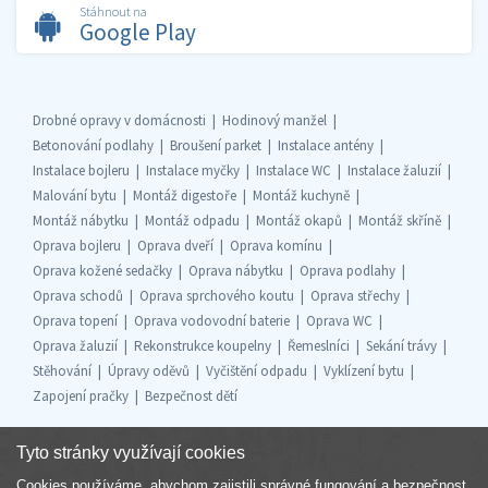
Stáhnout na
Google Play
Drobné opravy v domácnosti
Hodinový manžel
Betonování podlahy
Broušení parket
Instalace antény
Instalace bojleru
Instalace myčky
Instalace WC
Instalace žaluzií
Malování bytu
Montáž digestoře
Montáž kuchyně
Montáž nábytku
Montáž odpadu
Montáž okapů
Montáž skříně
Oprava bojleru
Oprava dveří
Oprava komínu
Oprava kožené sedačky
Oprava nábytku
Oprava podlahy
Oprava schodů
Oprava sprchového koutu
Oprava střechy
Oprava topení
Oprava vodovodní baterie
Oprava WC
Oprava žaluzií
Rekonstrukce koupelny
Řemeslníci
Sekání trávy
Stěhování
Úpravy oděvů
Vyčištění odpadu
Vyklízení bytu
Zapojení pračky
Bezpečnost dětí
Tyto stránky využívají cookies
Cookies používáme, abychom zajistili správné fungování a bezpečnost