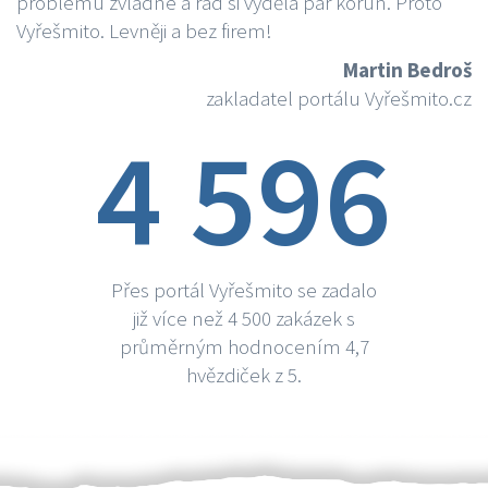
problému zvládne a rád si vydělá par korun. Proto
Vyřešmito. Levněji a bez firem!
Martin Bedroš
zakladatel portálu Vyřešmito.cz
4 596
Přes portál Vyřešmito se zadalo
již více než 4 500 zakázek s
průměrným hodnocením 4,7
hvězdiček z 5.