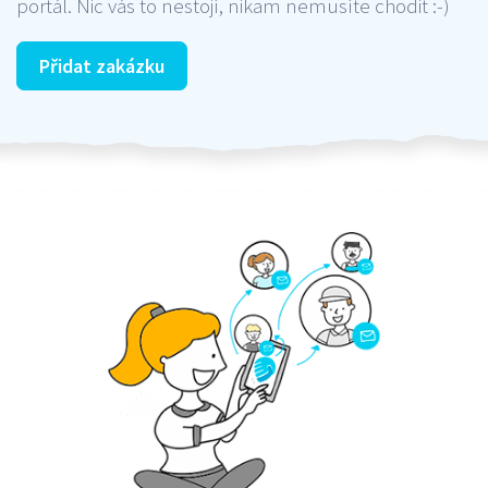
portál. Nic vás to nestojí, nikam nemusíte chodit :-)
Přidat zakázku