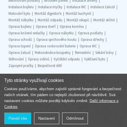
Betonování podlahy
Broušení parket
Instalace antény
Instalace bojleru
Instalace myčky
Instalace WC
Instalace žaluzií
Malování bytu
Montáž digestoře
Montáž kuchyně
Montáž nábytku
Montáž odpadu
Montáž okapů
Montáž skříně
Oprava bojleru
Oprava dveří
Oprava komínu
Oprava kožené sedačky
Oprava nábytku
Oprava podlahy
Oprava schodů
Oprava sprchového koutu
Oprava střechy
Oprava topení
Oprava vodovodní baterie
Oprava WC
Oprava žaluzií
Rekonstrukce koupelny
Řemeslníci
Sekání trávy
Stěhování
Úpravy oděvů
Vyčištění odpadu
Vyklízení bytu
Zapojení pračky
Bezpečnost dětí
Tyto stránky využívají cookies
Cookies používáme, abychom zajistili správné fungování a bezpečnost
Součást skupiny
našich stránek, tím pádem co nejlepší zkušenost při návštěvě. Svá
nastavení cookies můžete později kdykoliv změnit.
Další informace o
Cookies
Povolit vše
Nastavení
Odmítnout