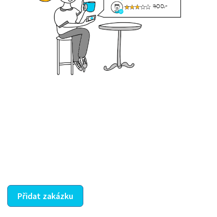
Krok III. - Hodnocení
Vybraný šikula vaše zadání po domluvě a v souladu s
jeho nabídkou vyřeší. Po splnění úkolu mu náleží
dohodnutá odměna. Zda proběhlo vše jak mělo, se
ostatní dozví z vašeho vzájemného hodnocení. A
máte vyřešeno :-)
Přidat zakázku