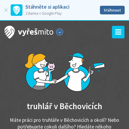
Stáhněte si aplikaci
Stáhnout
Zdarma v Google Play
truhlář v Běchovicích
Máte práci pro truhláře v Běchovicích a okolí? Nebo
potřebujete cokoli dalšího? Hledáte někoho