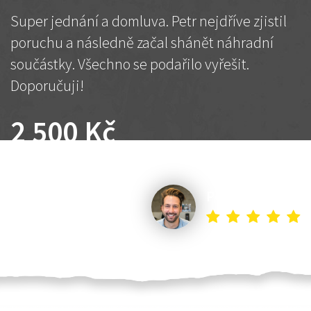
Super jednání a domluva. Petr nejdříve zjistil
poruchu a následně začal shánět náhradní
součástky. Všechno se podařilo vyřešit.
Doporučuji!
2 500 Kč
Dohodnutá cena
Petr K.