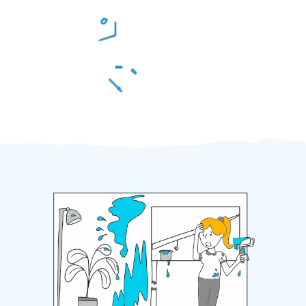
Odměna po práci
Za 2 minuty