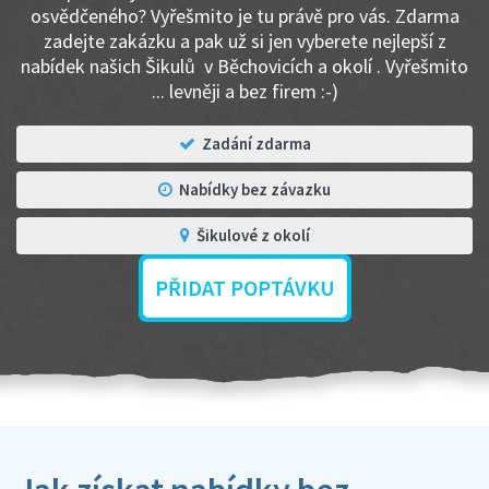
osvědčeného? Vyřešmito je tu právě pro vás. Zdarma
zadejte zakázku a pak už si jen vyberete nejlepší z
nabídek našich Šikulů v Běchovicích a okolí . Vyřešmito
... levněji a bez firem :-)
Zadání zdarma
Nabídky bez závazku
Šikulové z okolí
PŘIDAT POPTÁVKU