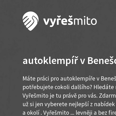
autoklempíř v Beneš
Máte práci pro autoklempíře v Beneš
potřebujete cokoli dalšího? Hledát
Vyřešmito je tu právě pro vás. Zdar
už si jen vyberete nejlepší z nabíde
a okolí . Vyřešmito ... levněji a bez fir