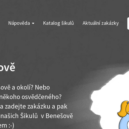
Nápověda
Katalog šikulů
Aktuální zakázky
ově
ově a okolí? Nebo
e někoho osvědčeného?
ma zadejte zakázku a pak
k našich Šikulů v Benešově
em :-)