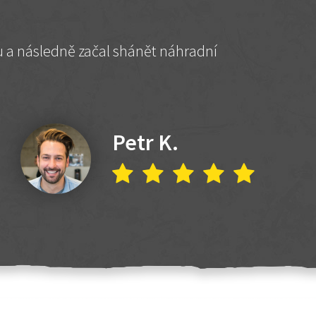
hu a následně začal shánět náhradní
Petr K.