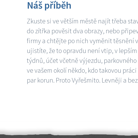
Náš příběh
Zkuste si ve větším městě najít třeba sta
do zítřka pověsit dva obrazy, nebo připev
firmy a chtějte po nich vyměnit těsnění v
ujistíte, že to opravdu není vtip, v lepš
týdnů, účet včetně výjezdu, parkovného a
ve vašem okolí někdo, kdo takovou práci
par korun. Proto Vyřešmito. Levněji a bez