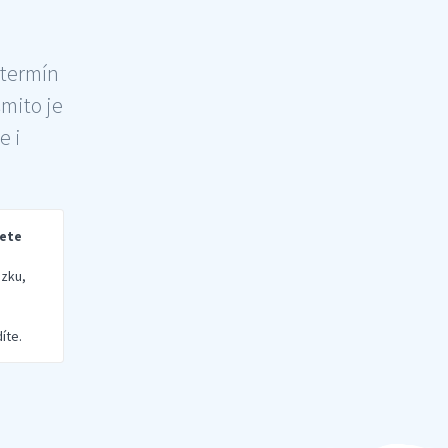
 termín
šmito je
e i
rete
zku,
íte.