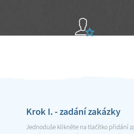
Sami hodnotíte schopnosti šikulů
Ověření šikulové
Krok I. - zadání zakázky
Jednoduše klikněte na tlačítko přidání z