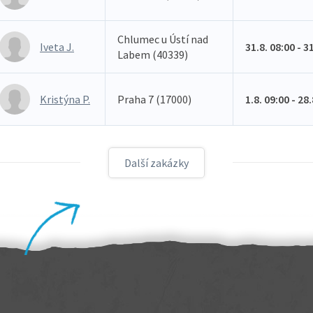
Chlumec u Ústí nad
Iveta J.
31.8. 08:00 - 3
Labem (40339)
Kristýna P.
Praha 7 (17000)
1.8. 09:00 - 28
Další zakázky