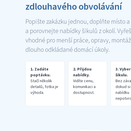
zdlouhavého obvolávání
Popište zakázku jednou, doplňte místo a
a porovnejte nabídky šikulů z okolí. Vyře
vhodné pro menší práce, opravy, montáž
dlouho odkládané domácí úkoly.
1. Zadáte
2. Přijdou
3. Vybe
poptávku.
nabídky.
šikulu.
Stačí několik
Vidíte cenu,
Bez záva
detailů, fotka je
komunikaci a
dokud si
výhoda.
dostupnost.
nabídku
nepotvrd