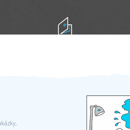
Práci hradíte po výkonu na místě
Odměna po práci
akázky.