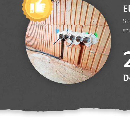
E
Su
so
D