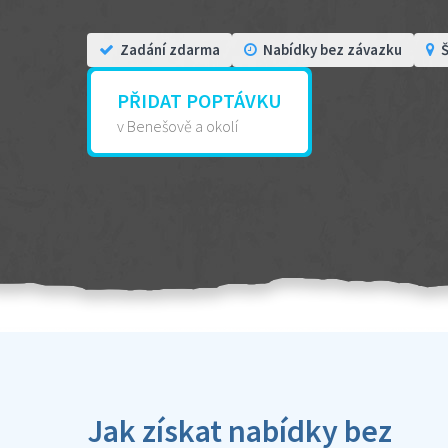
Zadání zdarma
Nabídky bez závazku
Š
PŘIDAT POPTÁVKU
v Benešově a okolí
Jak získat nabídky bez