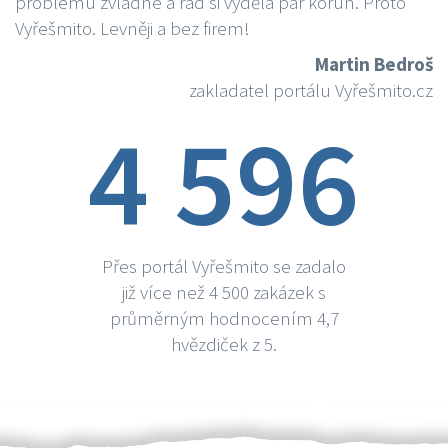
problému zvládne a rád si vydělá par korun. Proto
Vyřešmito. Levněji a bez firem!
Martin Bedroš
zakladatel portálu Vyřešmito.cz
4 596
Přes portál Vyřešmito se zadalo
již více než 4 500 zakázek s
průměrným hodnocením 4,7
hvězdiček z 5.