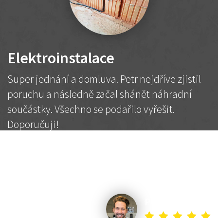
Elektroinstalace
Super jednání a domluva. Petr nejdříve zjistil
poruchu a následně začal shánět náhradní
součástky. Všechno se podařilo vyřešit.
Doporučuji!
2 500 Kč
Dohodnutá cena
Petr K.