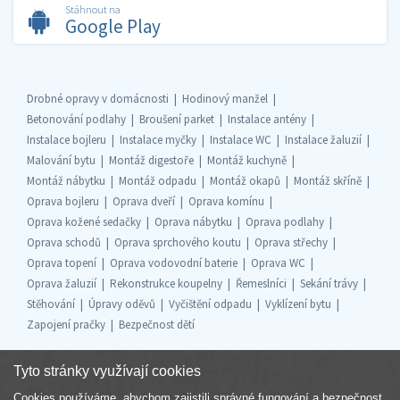
Stáhnout na
Google Play
Drobné opravy v domácnosti
Hodinový manžel
Betonování podlahy
Broušení parket
Instalace antény
Instalace bojleru
Instalace myčky
Instalace WC
Instalace žaluzií
Malování bytu
Montáž digestoře
Montáž kuchyně
Montáž nábytku
Montáž odpadu
Montáž okapů
Montáž skříně
Oprava bojleru
Oprava dveří
Oprava komínu
Oprava kožené sedačky
Oprava nábytku
Oprava podlahy
Oprava schodů
Oprava sprchového koutu
Oprava střechy
Oprava topení
Oprava vodovodní baterie
Oprava WC
Oprava žaluzií
Rekonstrukce koupelny
Řemeslníci
Sekání trávy
Stěhování
Úpravy oděvů
Vyčištění odpadu
Vyklízení bytu
Zapojení pračky
Bezpečnost dětí
Tyto stránky využívají cookies
Cookies používáme, abychom zajistili správné fungování a bezpečnost