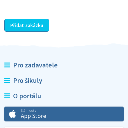
ostatní dozví z vašeho vzájemného hodnocení. A
máte vyřešeno :-)
Přidat zakázku
Pro zadavatele
Pro šikuly
O portálu
Stáhnout v
App Store