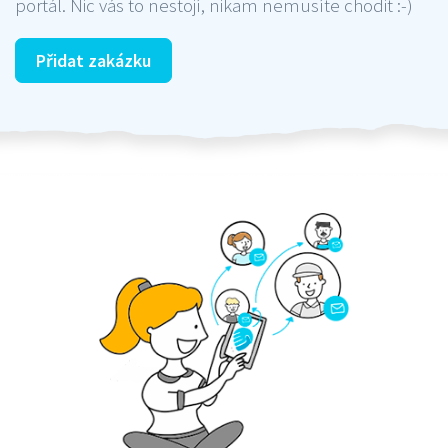
portál. Nic vás to nestojí, nikam nemusíte chodit :-)
Přidat zakázku