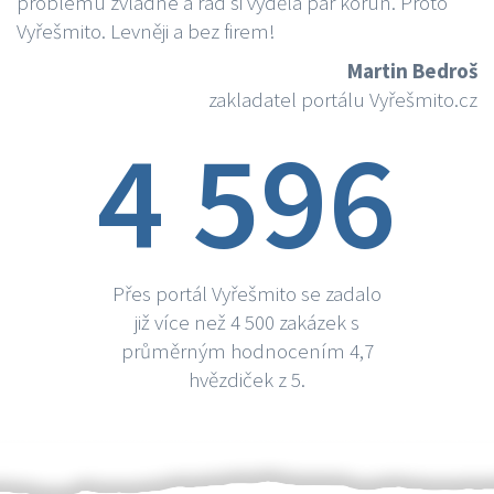
problému zvládne a rád si vydělá par korun. Proto
Vyřešmito. Levněji a bez firem!
Martin Bedroš
zakladatel portálu Vyřešmito.cz
4 596
Přes portál Vyřešmito se zadalo
již více než 4 500 zakázek s
průměrným hodnocením 4,7
hvězdiček z 5.