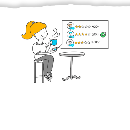
Krok III. - Hodnocení
Vybraný šikula vaše zadání po domluvě a v souladu s
jeho nabídkou vyřeší. Po splnění úkolu mu náleží
dohodnutá odměna. Zda proběhlo vše jak mělo, se