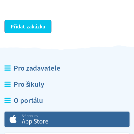
ostatní dozví z vašeho vzájemného hodnocení. A
máte vyřešeno :-)
Přidat zakázku
Pro zadavatele
Pro šikuly
O portálu
Stáhnout v
App Store