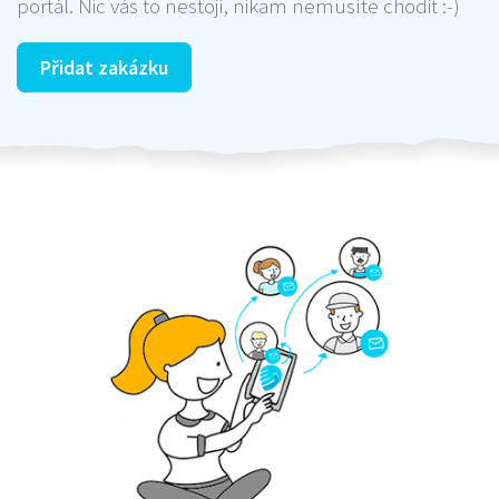
portál. Nic vás to nestojí, nikam nemusíte chodit :-)
Přidat zakázku