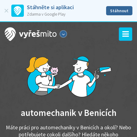
Stáhněte si aplikaci
Stáhnout
Zdarma v Google Play
automechanik v Benicích
Máte práci pro automechaniky v Benicích a okolí? Nebo
potřebujete cokoli dalšího? Hledáte někoho