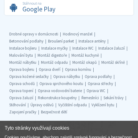
Stáhnout na
Google Play
Drobné opravy v domácnosti
Hodinový manžel
Betonování podlahy
Broušení parket
Instalace antény
Instalace bojleru
Instalace myčky
Instalace WC
Instalace žaluzií
Malování bytu
Montáž digestoře
Montáž kuchyně
Montáž nábytku
Montáž odpadu
Montáž okapů
Montáž skříně
Oprava bojleru
Oprava dveří
Oprava komínu
Oprava kožené sedačky
Oprava nábytku
Oprava podlahy
Oprava schodů
Oprava sprchového koutu
Oprava střechy
Oprava topení
Oprava vodovodní baterie
Oprava WC
Oprava žaluzií
Rekonstrukce koupelny
Řemeslníci
Sekání trávy
Stěhování
Úpravy oděvů
Vyčištění odpadu
Vyklízení bytu
Zapojení pračky
Bezpečnost dětí
Tyto stránky využívají cookies
Cookies používáme, abychom zajistili správné fungování a bezpečnost