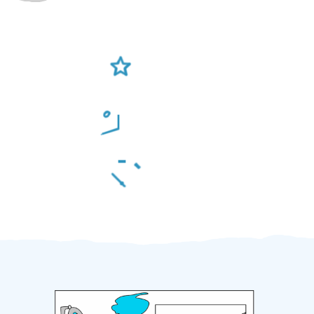
Ověření šikulové
Odměna po práci
Za 2 minuty