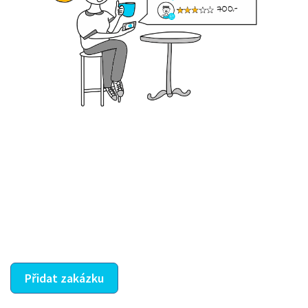
Krok III. - Hodnocení
Vybraný šikula vaše zadání po domluvě a v souladu s
jeho nabídkou vyřeší. Po splnění úkolu mu náleží
dohodnutá odměna. Zda proběhlo vše jak mělo, se
ostatní dozví z vašeho vzájemného hodnocení. A
máte vyřešeno :-)
Přidat zakázku