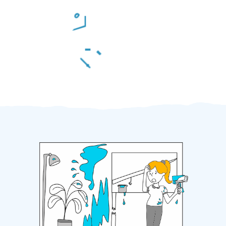
Odměna po práci
Za 2 minuty