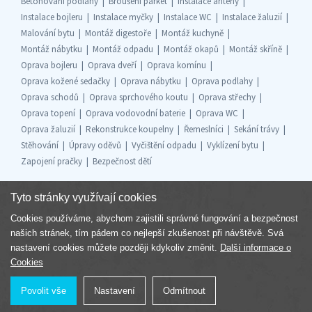
Betonování podlahy
Broušení parket
Instalace antény
Instalace bojleru
Instalace myčky
Instalace WC
Instalace žaluzií
Malování bytu
Montáž digestoře
Montáž kuchyně
Montáž nábytku
Montáž odpadu
Montáž okapů
Montáž skříně
Oprava bojleru
Oprava dveří
Oprava komínu
Oprava kožené sedačky
Oprava nábytku
Oprava podlahy
Oprava schodů
Oprava sprchového koutu
Oprava střechy
Oprava topení
Oprava vodovodní baterie
Oprava WC
Oprava žaluzií
Rekonstrukce koupelny
Řemeslníci
Sekání trávy
Stěhování
Úpravy oděvů
Vyčištění odpadu
Vyklízení bytu
Zapojení pračky
Bezpečnost dětí
Tyto stránky využívají cookies
Cookies používáme, abychom zajistili správné fungování a bezpečnost
Součást skupiny
našich stránek, tím pádem co nejlepší zkušenost při návštěvě. Svá
nastavení cookies můžete později kdykoliv změnit.
Další informace o
Cookies
Povolit vše
Nastavení
Odmítnout