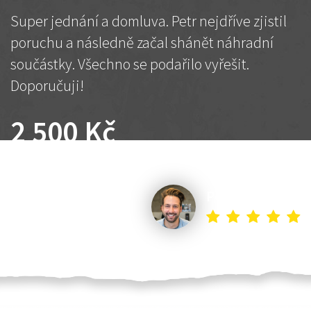
Super jednání a domluva. Petr nejdříve zjistil
poruchu a následně začal shánět náhradní
součástky. Všechno se podařilo vyřešit.
Doporučuji!
2 500 Kč
Dohodnutá cena
Petr K.