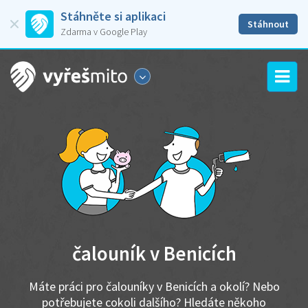
Stáhněte si aplikaci
Stáhnout
Zdarma v Google Play
čalouník v Benicích
Máte práci pro čalouníky v Benicích a okolí? Nebo
potřebujete cokoli dalšího? Hledáte někoho