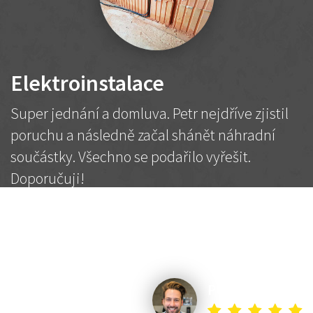
Elektroinstalace
Super jednání a domluva. Petr nejdříve zjistil
poruchu a následně začal shánět náhradní
součástky. Všechno se podařilo vyřešit.
Doporučuji!
2 500 Kč
Dohodnutá cena
Petr K.