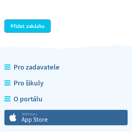
ostatní dozví z vašeho vzájemného hodnocení. A
máte vyřešeno :-)
Přidat zakázku
Pro zadavatele
Pro šikuly
O portálu
Stáhnout v
App Store