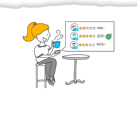
Krok III. - Hodnocení
Vybraný šikula vaše zadání po domluvě a v souladu s
jeho nabídkou vyřeší. Po splnění úkolu mu náleží
dohodnutá odměna. Zda proběhlo vše jak mělo, se