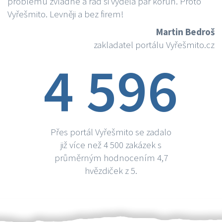
problému zvládne a rád si vydělá par korun. Proto
Vyřešmito. Levněji a bez firem!
Martin Bedroš
zakladatel portálu Vyřešmito.cz
4 596
Přes portál Vyřešmito se zadalo
již více než 4 500 zakázek s
průměrným hodnocením 4,7
hvězdiček z 5.