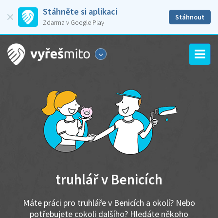
Stáhněte si aplikaci
Stáhnout
Zdarma v Google Play
truhlář v Benicích
Máte práci pro truhláře v Benicích a okolí? Nebo
potřebujete cokoli dalšího? Hledáte někoho