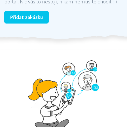
portál. Nic vás to nestojí, nikam nemusíte chodit :-)
Přidat zakázku