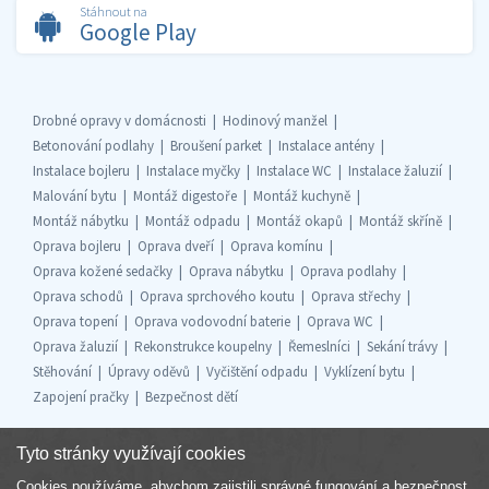
Stáhnout na
Google Play
Drobné opravy v domácnosti
Hodinový manžel
Betonování podlahy
Broušení parket
Instalace antény
Instalace bojleru
Instalace myčky
Instalace WC
Instalace žaluzií
Malování bytu
Montáž digestoře
Montáž kuchyně
Montáž nábytku
Montáž odpadu
Montáž okapů
Montáž skříně
Oprava bojleru
Oprava dveří
Oprava komínu
Oprava kožené sedačky
Oprava nábytku
Oprava podlahy
Oprava schodů
Oprava sprchového koutu
Oprava střechy
Oprava topení
Oprava vodovodní baterie
Oprava WC
Oprava žaluzií
Rekonstrukce koupelny
Řemeslníci
Sekání trávy
Stěhování
Úpravy oděvů
Vyčištění odpadu
Vyklízení bytu
Zapojení pračky
Bezpečnost dětí
Tyto stránky využívají cookies
Cookies používáme, abychom zajistili správné fungování a bezpečnost