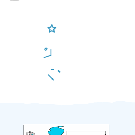
Ověření šikulové
Odměna po práci
Za 2 minuty