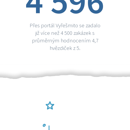
4 596
Přes portál Vyřešmito se zadalo
již více než 4 500 zakázek s
průměrným hodnocením 4,7
hvězdiček z 5.
Ověření šikulové
Odměna po práci