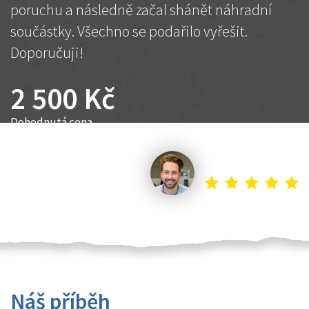
poruchu a následně začal shánět náhradní
součástky. Všechno se podařilo vyřešit.
Doporučuji!
2 500 Kč
Dohodnutá cena
Petr K.
Náš příběh