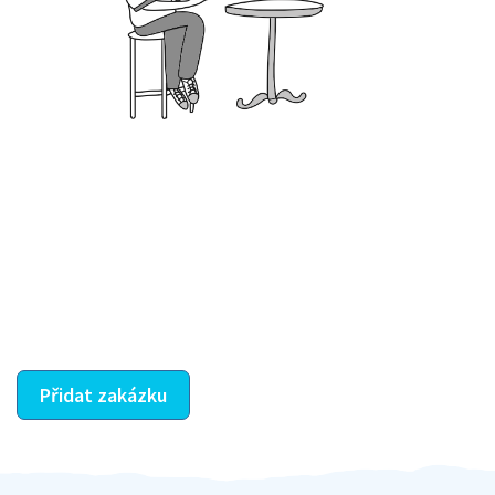
Krok III. - Hodnocení
Vybraný šikula vaše zadání po domluvě a v souladu s
jeho nabídkou vyřeší. Po splnění úkolu mu náleží
dohodnutá odměna. Zda proběhlo vše jak mělo, se
ostatní dozví z vašeho vzájemného hodnocení. A
máte vyřešeno :-)
Přidat zakázku