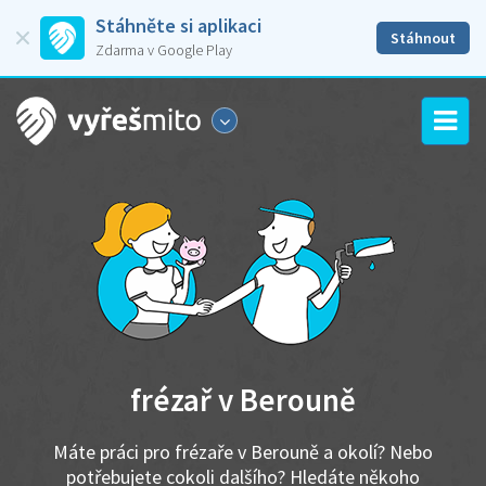
Stáhněte si aplikaci
Stáhnout
Zdarma v Google Play
frézař v Berouně
Máte práci pro frézaře v Berouně a okolí? Nebo
potřebujete cokoli dalšího? Hledáte někoho