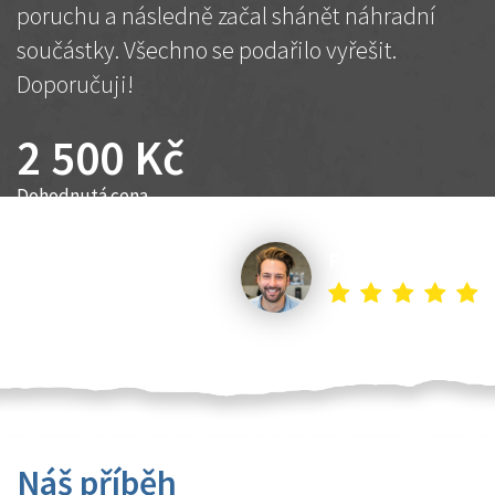
poruchu a následně začal shánět náhradní
součástky. Všechno se podařilo vyřešit.
Doporučuji!
2 500 Kč
Dohodnutá cena
Petr K.
Náš příběh