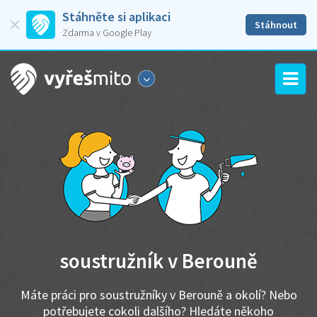
Stáhněte si aplikaci
Stáhnout
Zdarma v Google Play
soustružník v Berouně
Máte práci pro soustružníky v Berouně a okolí? Nebo
potřebujete cokoli dalšího? Hledáte někoho