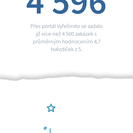
4 596
Přes portál Vyřešmito se zadalo
již více než 4 500 zakázek s
průměrným hodnocením 4,7
hvězdiček z 5.
Ověření šikulové
Odměna po práci