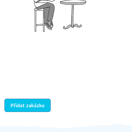
Krok III. - Hodnocení
Vybraný šikula vaše zadání po domluvě a v souladu s
jeho nabídkou vyřeší. Po splnění úkolu mu náleží
dohodnutá odměna. Zda proběhlo vše jak mělo, se
ostatní dozví z vašeho vzájemného hodnocení. A
máte vyřešeno :-)
Přidat zakázku