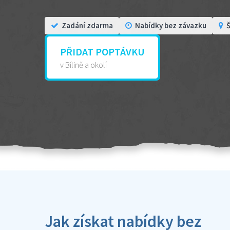
Zadání zdarma
Nabídky bez závazku
Š
PŘIDAT POPTÁVKU
v Bílině a okolí
Jak získat nabídky bez