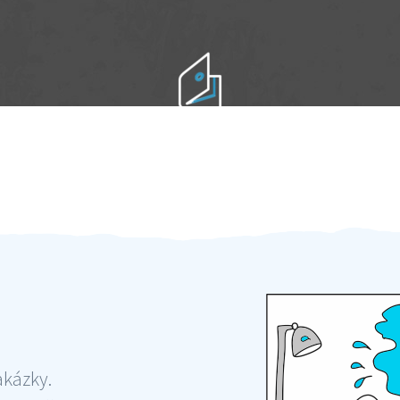
Práci hradíte po výkonu na místě
Odměna po práci
akázky.