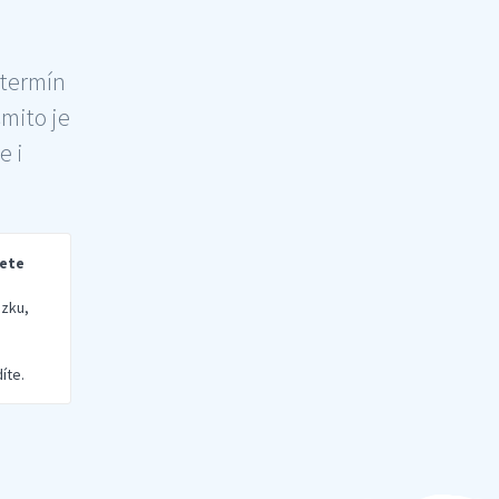
 termín
šmito je
e i
rete
zku,
íte.