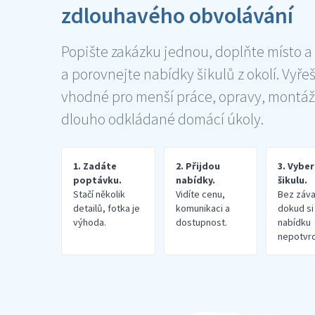
zdlouhavého obvolávání
Popište zakázku jednou, doplňte místo a
a porovnejte nabídky šikulů z okolí. Vyře
vhodné pro menší práce, opravy, montáž
dlouho odkládané domácí úkoly.
1. Zadáte
2. Přijdou
3. Vybe
poptávku.
nabídky.
šikulu.
Stačí několik
Vidíte cenu,
Bez záva
detailů, fotka je
komunikaci a
dokud si
výhoda.
dostupnost.
nabídku
nepotvrd