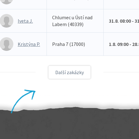
Chlumec u Ústí nad
Iveta J.
31.8. 08:00 - 3
Labem (40339)
Kristýna P.
Praha 7 (17000)
1.8. 09:00 - 28
Další zakázky