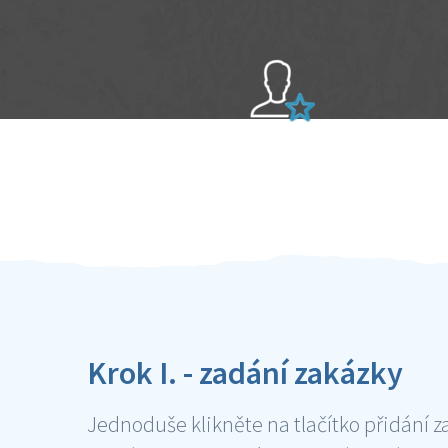
Sami hodnotíte schopnosti šikulů
Ověření šikulové
Krok I. - zadání zakázky
Jednoduše klikněte na tlačítko přidání z