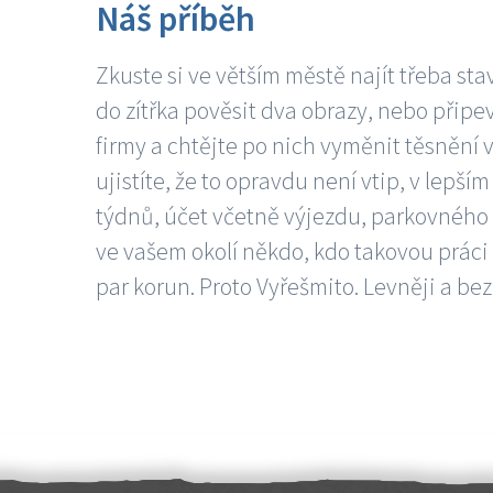
Náš příběh
Zkuste si ve větším městě najít třeba sta
do zítřka pověsit dva obrazy, nebo připev
firmy a chtějte po nich vyměnit těsnění v
ujistíte, že to opravdu není vtip, v lepš
týdnů, účet včetně výjezdu, parkovného a
ve vašem okolí někdo, kdo takovou práci
par korun. Proto Vyřešmito. Levněji a bez