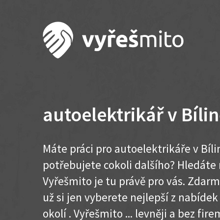
autoelektrikář v Bíli
Máte práci pro autoelektrikáře v Bíli
potřebujete cokoli dalšího? Hledát
Vyřešmito je tu právě pro vás. Zdar
už si jen vyberete nejlepší z nabídek
okolí . Vyřešmito ... levněji a bez firem