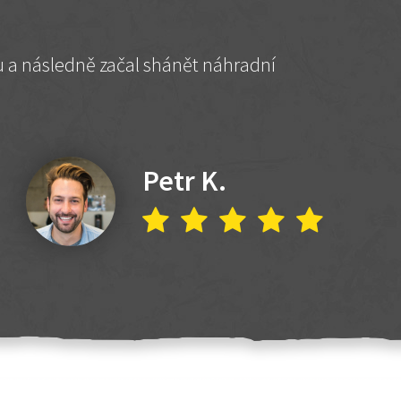
hu a následně začal shánět náhradní
Petr K.