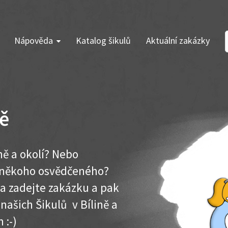
Nápověda
Katalog šikulů
Aktuální zakázky
ně
ně a okolí? Nebo
e někoho osvědčeného?
ma zadejte zakázku a pak
 našich Šikulů v Bílině a
 :-)