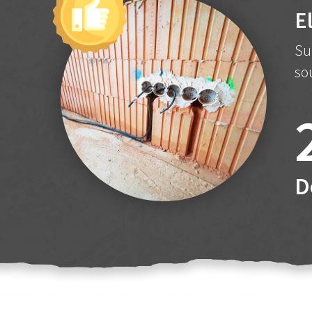
E
Su
so
D