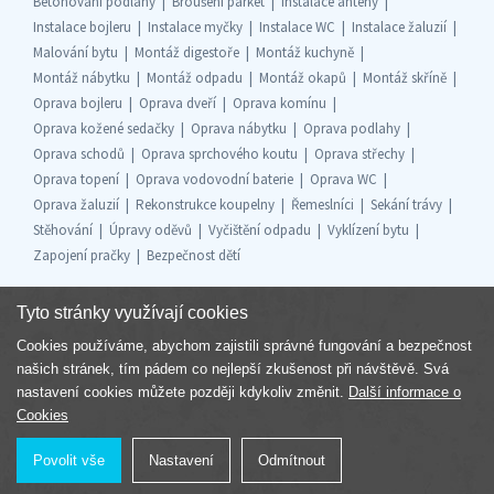
Betonování podlahy
Broušení parket
Instalace antény
Instalace bojleru
Instalace myčky
Instalace WC
Instalace žaluzií
Malování bytu
Montáž digestoře
Montáž kuchyně
Montáž nábytku
Montáž odpadu
Montáž okapů
Montáž skříně
Oprava bojleru
Oprava dveří
Oprava komínu
Oprava kožené sedačky
Oprava nábytku
Oprava podlahy
Oprava schodů
Oprava sprchového koutu
Oprava střechy
Oprava topení
Oprava vodovodní baterie
Oprava WC
Oprava žaluzií
Rekonstrukce koupelny
Řemeslníci
Sekání trávy
Stěhování
Úpravy oděvů
Vyčištění odpadu
Vyklízení bytu
Zapojení pračky
Bezpečnost dětí
Tyto stránky využívají cookies
Cookies používáme, abychom zajistili správné fungování a bezpečnost
Součást skupiny
našich stránek, tím pádem co nejlepší zkušenost při návštěvě. Svá
nastavení cookies můžete později kdykoliv změnit.
Další informace o
Cookies
Povolit vše
Nastavení
Odmítnout