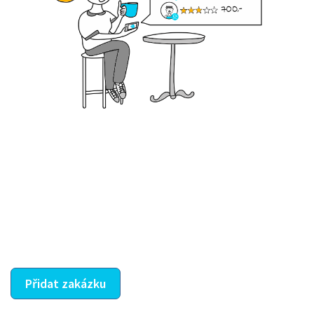
Krok III. - Hodnocení
Vybraný šikula vaše zadání po domluvě a v souladu s
jeho nabídkou vyřeší. Po splnění úkolu mu náleží
dohodnutá odměna. Zda proběhlo vše jak mělo, se
ostatní dozví z vašeho vzájemného hodnocení. A
máte vyřešeno :-)
Přidat zakázku