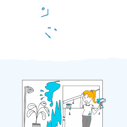
Odměna po práci
Za 2 minuty