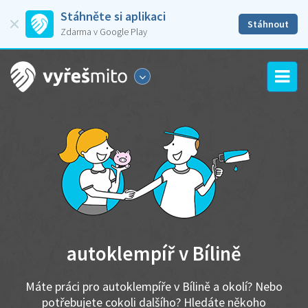
Stáhněte si aplikaci
Stáhnout
Zdarma v Google Play
autoklempíř v Bílině
Máte práci pro autoklempíře v Bílině a okolí? Nebo
potřebujete cokoli dalšího? Hledáte někoho