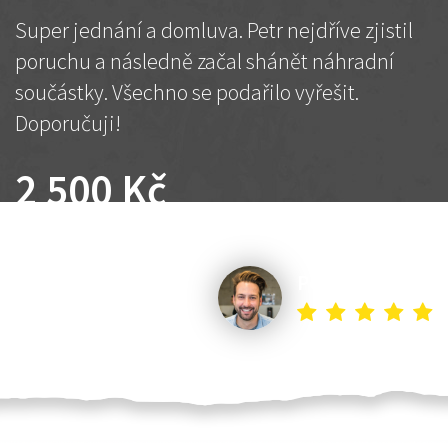
Super jednání a domluva. Petr nejdříve zjistil
poruchu a následně začal shánět náhradní
součástky. Všechno se podařilo vyřešit.
Doporučuji!
2 500 Kč
Dohodnutá cena
Petr K.