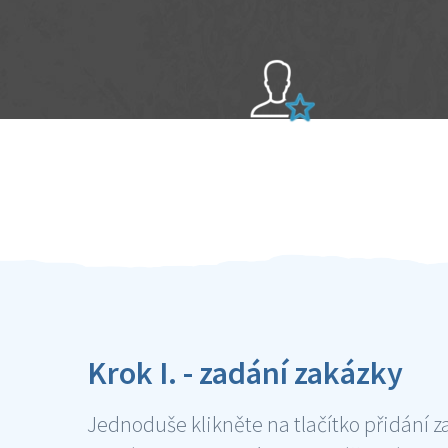
Sami hodnotíte schopnosti šikulů
Ověření šikulové
Krok I. - zadání zakázky
Jednoduše klikněte na tlačítko přidání z