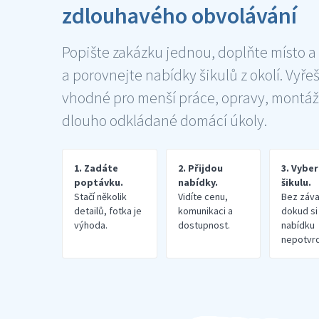
zdlouhavého obvolávání
Popište zakázku jednou, doplňte místo a
a porovnejte nabídky šikulů z okolí. Vyře
vhodné pro menší práce, opravy, montáž
dlouho odkládané domácí úkoly.
1. Zadáte
2. Přijdou
3. Vybe
poptávku.
nabídky.
šikulu.
Stačí několik
Vidíte cenu,
Bez záva
detailů, fotka je
komunikaci a
dokud si
výhoda.
dostupnost.
nabídku
nepotvrd