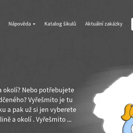
Nápověda
Katalog šikulů
Aktuální zakázky
 a okolí? Nebo potřebujete
dčeného? Vyřešmito je tu
u a pak už si jen vyberete
ině a okolí . Vyřešmito ...