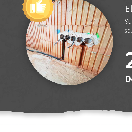
E
Su
so
D