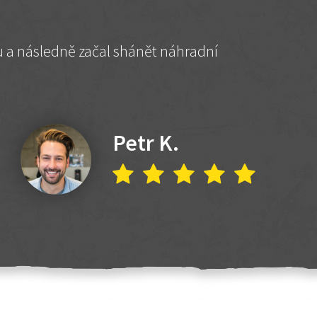
hu a následně začal shánět náhradní
Petr K.