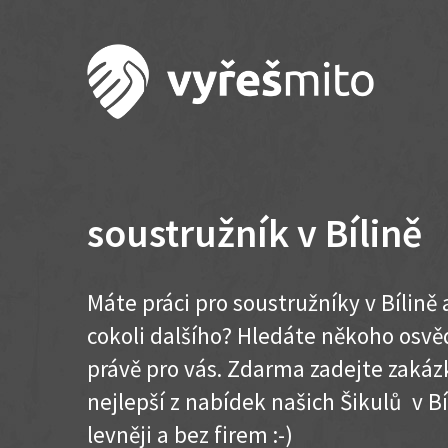
soustružník v Bílině
Máte práci pro soustružníky v Bílině
cokoli dalšího? Hledáte někoho osvě
právě pro vás. Zdarma zadejte zakázk
nejlepší z nabídek našich Šikulů v Bíl
levněji a bez firem :-)