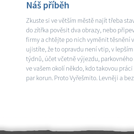
Náš příběh
Zkuste si ve větším městě najít třeba sta
do zítřka pověsit dva obrazy, nebo připev
firmy a chtějte po nich vyměnit těsnění v
ujistíte, že to opravdu není vtip, v lepš
týdnů, účet včetně výjezdu, parkovného a
ve vašem okolí někdo, kdo takovou práci
par korun. Proto Vyřešmito. Levněji a bez