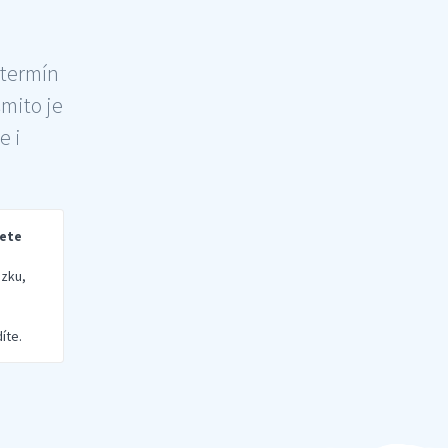
 termín
šmito je
e i
rete
zku,
íte.