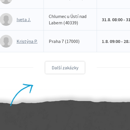
Chlumec u Ústí nad
Iveta J.
31.8. 08:00 - 3
Labem (40339)
Kristýna P.
Praha 7 (17000)
1.8. 09:00 - 28
Další zakázky