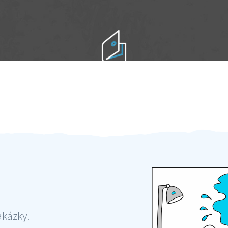
Práci hradíte po výkonu na místě
Odměna po práci
akázky.