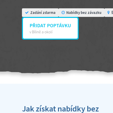
Zadání zdarma
Nabídky bez závazku
Š
PŘIDAT POPTÁVKU
v Bílině a okolí
Jak získat nabídky bez