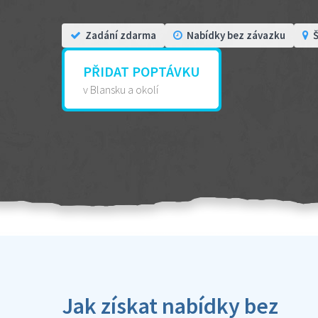
Zadání zdarma
Nabídky bez závazku
Š
PŘIDAT POPTÁVKU
v Blansku a okolí
Jak získat nabídky bez