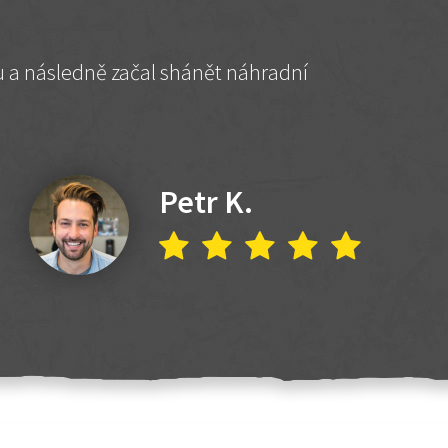
hu a následně začal shánět náhradní
Petr K.