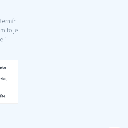
 termín
šmito je
e i
rete
zku,
íte.