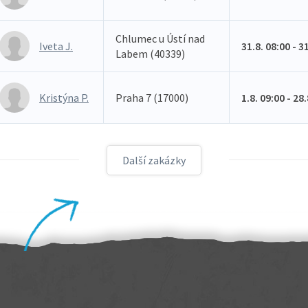
Chlumec u Ústí nad
Iveta J.
31.8. 08:00 - 3
Labem (40339)
Kristýna P.
Praha 7 (17000)
1.8. 09:00 - 28
Další zakázky