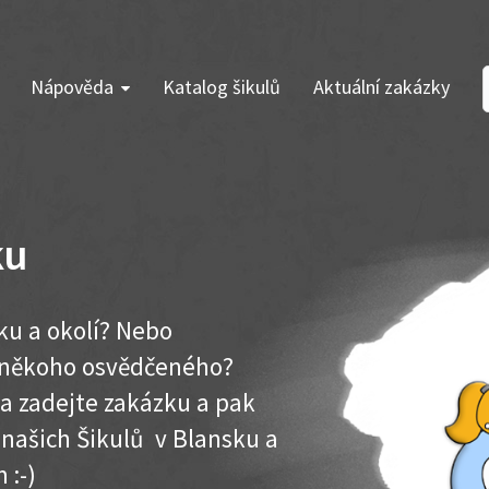
Nápověda
Katalog šikulů
Aktuální zakázky
ku
ku a okolí? Nebo
e někoho osvědčeného?
ma zadejte zakázku a pak
k našich Šikulů v Blansku a
 :-)