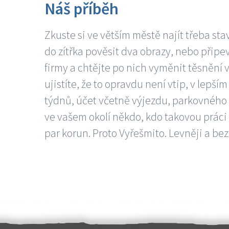
Náš příběh
Zkuste si ve větším městě najít třeba sta
do zítřka pověsit dva obrazy, nebo připev
firmy a chtějte po nich vyměnit těsnění v
ujistíte, že to opravdu není vtip, v lepš
týdnů, účet včetně výjezdu, parkovného a
ve vašem okolí někdo, kdo takovou práci
par korun. Proto Vyřešmito. Levněji a bez