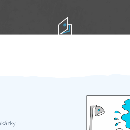
Práci hradíte po výkonu na místě
Odměna po práci
akázky.