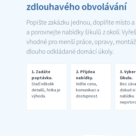
zdlouhavého obvolávání
Popište zakázku jednou, doplňte místo a
a porovnejte nabídky šikulů z okolí. Vyře
vhodné pro menší práce, opravy, montáž
dlouho odkládané domácí úkoly.
1. Zadáte
2. Přijdou
3. Vybe
poptávku.
nabídky.
šikulu.
Stačí několik
Vidíte cenu,
Bez záva
detailů, fotka je
komunikaci a
dokud si
výhoda.
dostupnost.
nabídku
nepotvrd