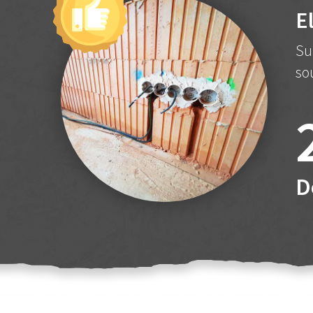
E
Su
so
D