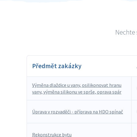
Nechte s
Předmět zakázky
Výměna dlaždice u vany, osilikonovat hranu
vany, výměna silikonu ve sprše, oprava spár
Úprava v rozvaděči - příprava na HDO spínač
Rekonstrukce bytu