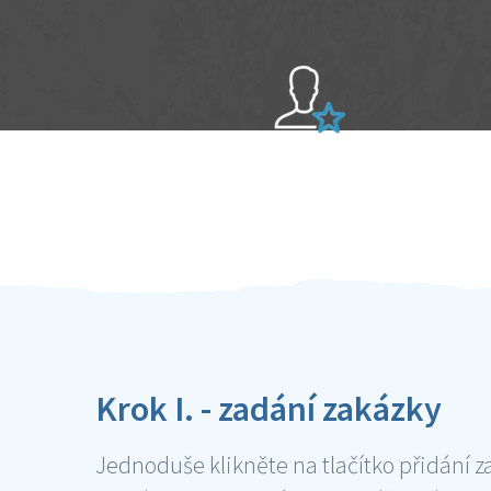
Sami hodnotíte schopnosti šikulů
Ověření šikulové
Krok I. - zadání zakázky
Jednoduše klikněte na tlačítko přidání z