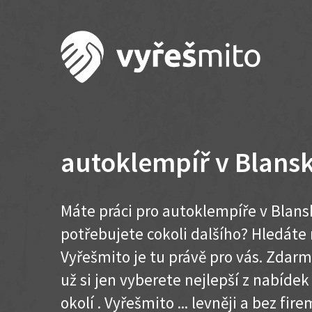
autoklempíř v Blans
Máte práci pro autoklempíře v Blans
potřebujete cokoli dalšího? Hledát
Vyřešmito je tu právě pro vás. Zdar
už si jen vyberete nejlepší z nabíde
okolí . Vyřešmito ... levněji a bez firem