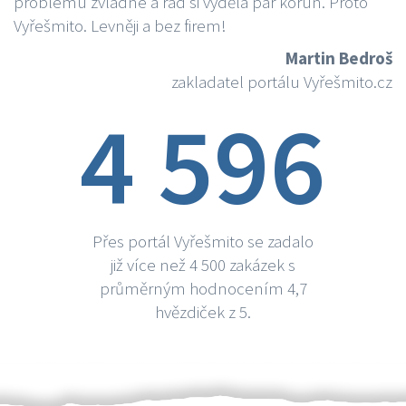
problému zvládne a rád si vydělá par korun. Proto
Vyřešmito. Levněji a bez firem!
Martin Bedroš
zakladatel portálu Vyřešmito.cz
4 596
Přes portál Vyřešmito se zadalo
již více než 4 500 zakázek s
průměrným hodnocením 4,7
hvězdiček z 5.