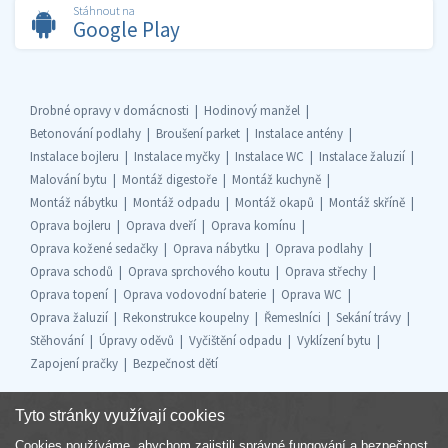
Stáhnout na
Google Play
Drobné opravy v domácnosti
Hodinový manžel
Betonování podlahy
Broušení parket
Instalace antény
Instalace bojleru
Instalace myčky
Instalace WC
Instalace žaluzií
Malování bytu
Montáž digestoře
Montáž kuchyně
Montáž nábytku
Montáž odpadu
Montáž okapů
Montáž skříně
Oprava bojleru
Oprava dveří
Oprava komínu
Oprava kožené sedačky
Oprava nábytku
Oprava podlahy
Oprava schodů
Oprava sprchového koutu
Oprava střechy
Oprava topení
Oprava vodovodní baterie
Oprava WC
Oprava žaluzií
Rekonstrukce koupelny
Řemeslníci
Sekání trávy
Stěhování
Úpravy oděvů
Vyčištění odpadu
Vyklízení bytu
Zapojení pračky
Bezpečnost dětí
Tyto stránky využívají cookies
Cookies používáme, abychom zajistili správné fungování a bezpečnost