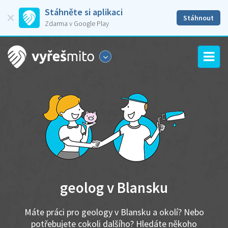
Stáhněte si aplikaci
Stáhnout
Zdarma v Google Play
geolog v Blansku
Máte práci pro geology v Blansku a okolí? Nebo
potřebujete cokoli dalšího? Hledáte někoho