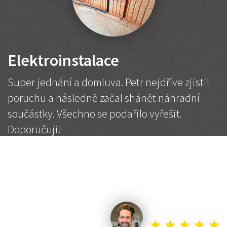
Elektroinstalace
Super jednání a domluva. Petr nejdříve zjistil
poruchu a následně začal shánět náhradní
součástky. Všechno se podařilo vyřešit.
Doporučuji!
2 500 Kč
Dohodnutá cena
Petr K.