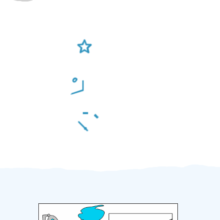
Ověření šikulové
Odměna po práci
Za 2 minuty