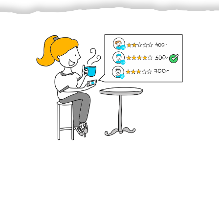
Krok III. - Hodnocení
Vybraný šikula vaše zadání po domluvě a v souladu s
jeho nabídkou vyřeší. Po splnění úkolu mu náleží
dohodnutá odměna. Zda proběhlo vše jak mělo, se