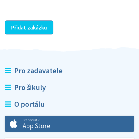
ostatní dozví z vašeho vzájemného hodnocení. A
máte vyřešeno :-)
Přidat zakázku
Pro zadavatele
Pro šikuly
O portálu
Stáhnout v
App Store