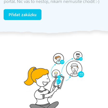
portál. Nic vás to nestojí, nikam nemusíte chodit :-)
Přidat zakázku