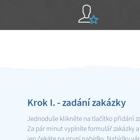
Sami hodnotíte schopnosti šikulů
Ověření šikulové
Krok I. - zadání zakázky
Jednoduše klikněte na tlačítko přidání z
Za pár minut vyplníte formulář zakázky a
jen čekáte na první nabídky. Nabídky v