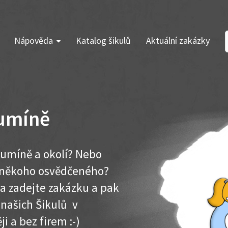
Nápověda
Katalog šikulů
Aktuální zakázky
humíně
humíně a okolí? Nebo
e někoho osvědčeného?
ma zadejte zakázku a pak
 našich Šikulů v
i a bez firem :-)