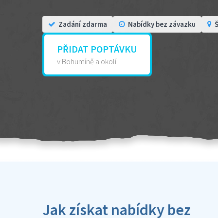
Zadání zdarma
Nabídky bez závazku
Š
PŘIDAT POPTÁVKU
v Bohumíně a okolí
Jak získat nabídky bez