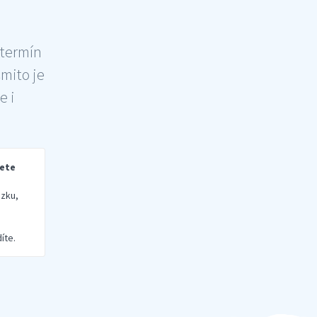
 termín
šmito je
e i
rete
zku,
íte.