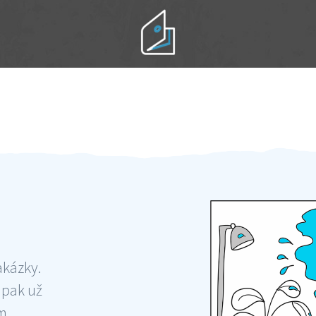
Práci hradíte po výkonu na místě
Odměna po práci
akázky.
 pak už
ám