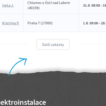
Chlumec u Ústí nad Labem
Iveta J.
31.8. 08:00 - 3
(40339)
Kristýna P.
Praha 7 (17000)
1.8. 09:00 - 28
Další zakázky
lektroinstalace