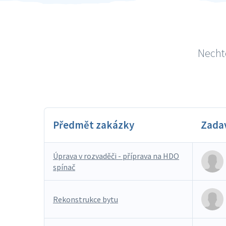
Nechte
Předmět zakázky
Zada
Úprava v rozvaděči - příprava na HDO
spínač
Rekonstrukce bytu