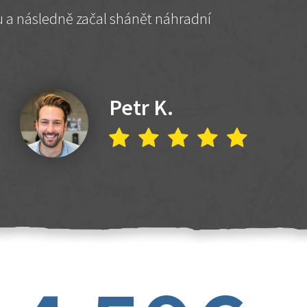
hu a následně začal shánět náhradní
Petr K.