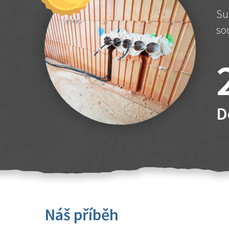
Su
so
D
Náš příběh