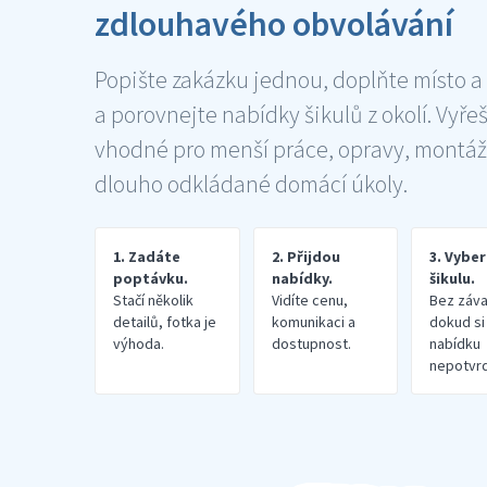
zdlouhavého obvolávání
Popište zakázku jednou, doplňte místo a
a porovnejte nabídky šikulů z okolí. Vyře
vhodné pro menší práce, opravy, montáž
dlouho odkládané domácí úkoly.
1. Zadáte
2. Přijdou
3. Vybe
poptávku.
nabídky.
šikulu.
Stačí několik
Vidíte cenu,
Bez záva
detailů, fotka je
komunikaci a
dokud si
výhoda.
dostupnost.
nabídku
nepotvrd