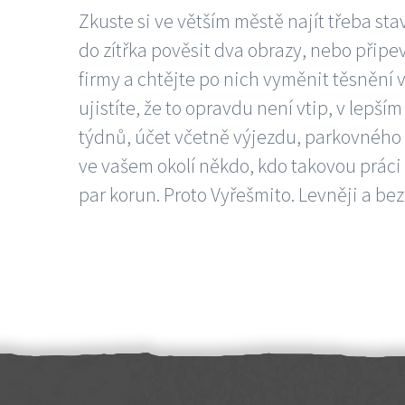
Zkuste si ve větším městě najít třeba sta
do zítřka pověsit dva obrazy, nebo připev
firmy a chtějte po nich vyměnit těsnění v
ujistíte, že to opravdu není vtip, v lepš
týdnů, účet včetně výjezdu, parkovného a
ve vašem okolí někdo, kdo takovou práci
par korun. Proto Vyřešmito. Levněji a bez