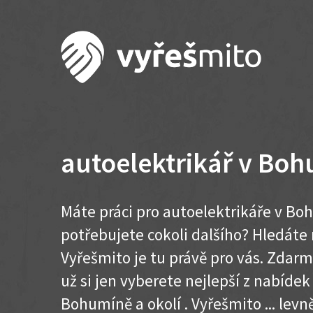
autoelektrikář v Bo
Máte práci pro autoelektrikáře v Bo
potřebujete cokoli dalšího? Hledát
Vyřešmito je tu právě pro vás. Zdar
už si jen vyberete nejlepší z nabídek
Bohumíně a okolí . Vyřešmito ... levněj