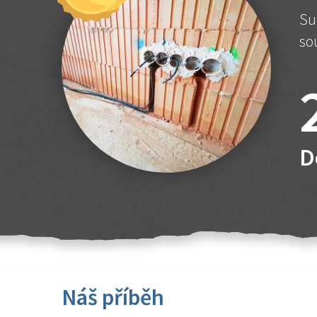
Su
so
D
Náš příběh