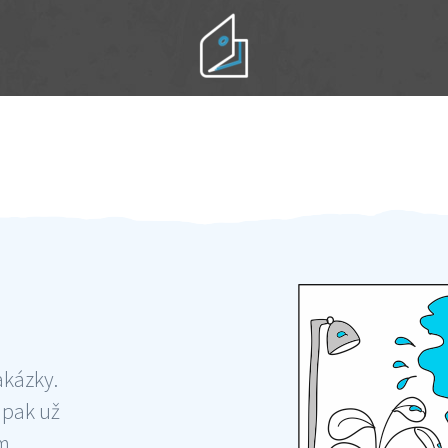
Práci hradíte po výkonu na místě
Odměna po práci
akázky.
 pak už
ám