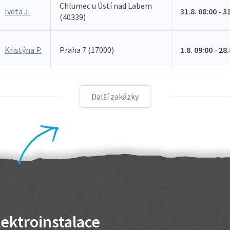
Chlumec u Ústí nad Labem
Iveta J.
31.8. 08:00 - 3
(40339)
Kristýna P.
Praha 7 (17000)
1.8. 09:00 - 28
Další zakázky
lektroinstalace