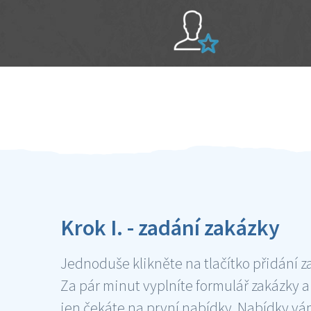
Sami hodnotíte schopnosti šikulů
Ověření šikulové
Krok I. - zadání zakázky
Jednoduše klikněte na tlačítko přidání z
Za pár minut vyplníte formulář zakázky a
jen čekáte na první nabídky. Nabídky v