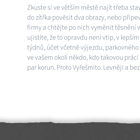
Zkuste si ve větším městě najít třeba sta
do zítřka pověsit dva obrazy, nebo připev
firmy a chtějte po nich vyměnit těsnění v
ujistíte, že to opravdu není vtip, v lepš
týdnů, účet včetně výjezdu, parkovného a
ve vašem okolí někdo, kdo takovou práci
par korun. Proto Vyřešmito. Levněji a bez