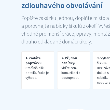
zdlouhavého obvolávání
Popište zakázku jednou, doplňte místo a
a porovnejte nabídky šikulů z okolí. Vyře
vhodné pro menší práce, opravy, montáž
dlouho odkládané domácí úkoly.
1. Zadáte
2. Přijdou
3. Vybe
poptávku.
nabídky.
šikulu.
Stačí několik
Vidíte cenu,
Bez záva
detailů, fotka je
komunikaci a
dokud si
výhoda.
dostupnost.
nabídku
nepotvrd