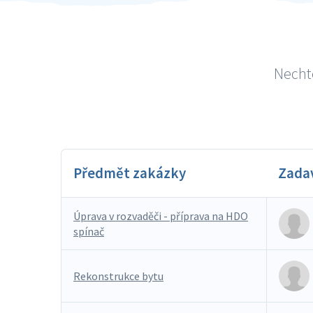
Nechte
Předmět zakázky
Zada
Úprava v rozvaděči - příprava na HDO
spínač
Rekonstrukce bytu