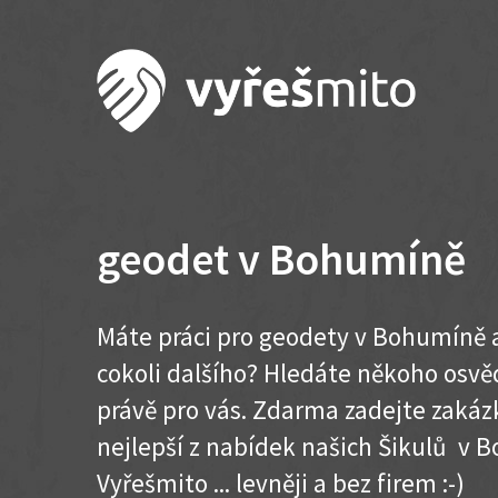
geodet v Bohumíně
Máte práci pro geodety v Bohumíně 
cokoli dalšího? Hledáte někoho osvě
právě pro vás. Zdarma zadejte zakázk
nejlepší z nabídek našich Šikulů v B
Vyřešmito ... levněji a bez firem :-)