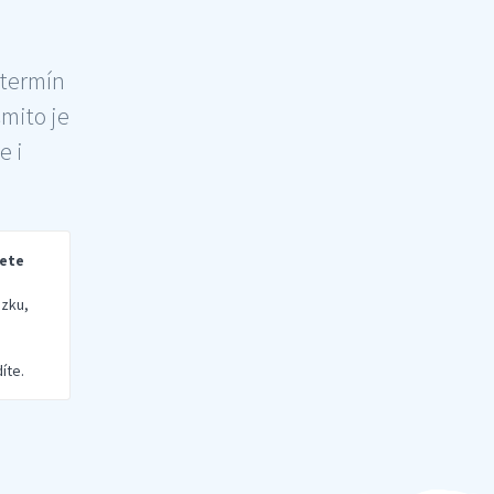
 termín
šmito je
e i
rete
zku,
íte.