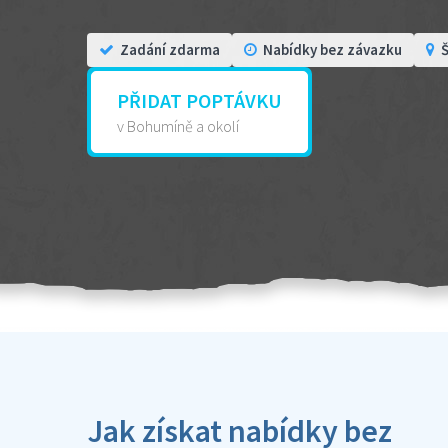
Zadání zdarma
Nabídky bez závazku
Š
PŘIDAT POPTÁVKU
v Bohumíně a okolí
Jak získat nabídky bez