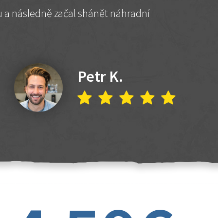
hu a následně začal shánět náhradní
Petr K.