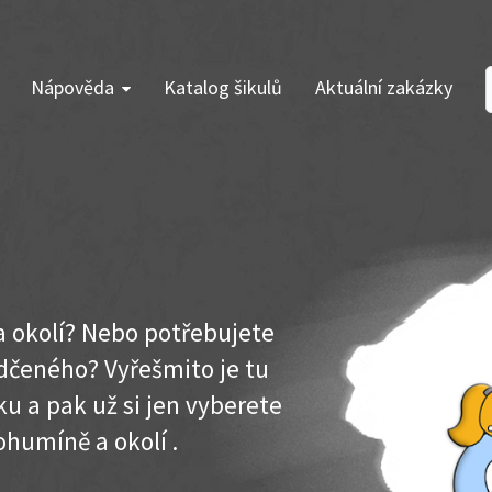
Nápověda
Katalog šikulů
Aktuální zakázky
a okolí? Nebo potřebujete
dčeného? Vyřešmito je tu
u a pak už si jen vyberete
ohumíně a okolí .