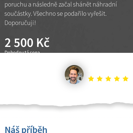
poruchu a následně začal shánět náhradní
součástky. Všechno se podařilo vyřešit.
Doporučuji!
2 500 Kč
Dohodnutá cena
Petr K.
Náš příběh