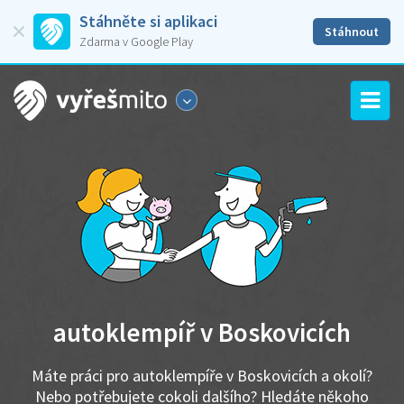
Stáhněte si aplikaci
Stáhnout
Zdarma v Google Play
autoklempíř v Boskovicích
Máte práci pro autoklempíře v Boskovicích a okolí?
Nebo potřebujete cokoli dalšího? Hledáte někoho