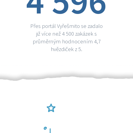
4 596
Přes portál Vyřešmito se zadalo
již více než 4 500 zakázek s
průměrným hodnocením 4,7
hvězdiček z 5.
Ověření šikulové
Odměna po práci