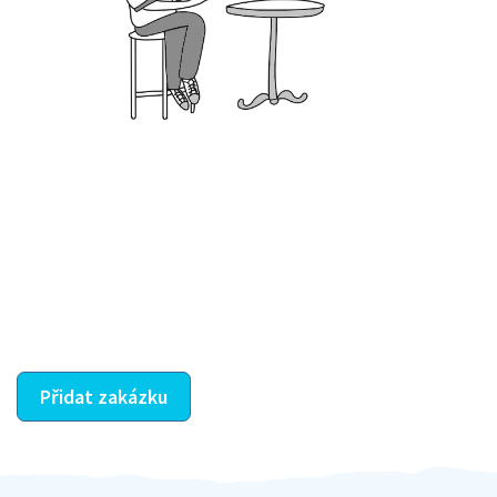
Krok III. - Hodnocení
Vybraný šikula vaše zadání po domluvě a v souladu s
jeho nabídkou vyřeší. Po splnění úkolu mu náleží
dohodnutá odměna. Zda proběhlo vše jak mělo, se
ostatní dozví z vašeho vzájemného hodnocení. A
máte vyřešeno :-)
Přidat zakázku