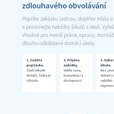
zdlouhavého obvolávání
Popište zakázku jednou, doplňte místo a
a porovnejte nabídky šikulů z okolí. Vyře
vhodné pro menší práce, opravy, montáž
dlouho odkládané domácí úkoly.
1. Zadáte
2. Přijdou
3. Vybe
poptávku.
nabídky.
šikulu.
Stačí několik
Vidíte cenu,
Bez záva
detailů, fotka je
komunikaci a
dokud si
výhoda.
dostupnost.
nabídku
nepotvrd