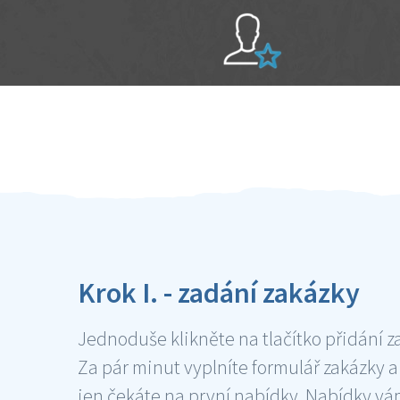
Sami hodnotíte schopnosti šikulů
Ověření šikulové
Krok I. - zadání zakázky
Jednoduše klikněte na tlačítko přidání z
Za pár minut vyplníte formulář zakázky a
jen čekáte na první nabídky. Nabídky v