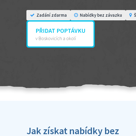
Zadání zdarma
Nabídky bez závazku
Š
PŘIDAT POPTÁVKU
v Boskovicích a okolí
Jak získat nabídky bez