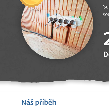
Su
so
D
Náš příběh