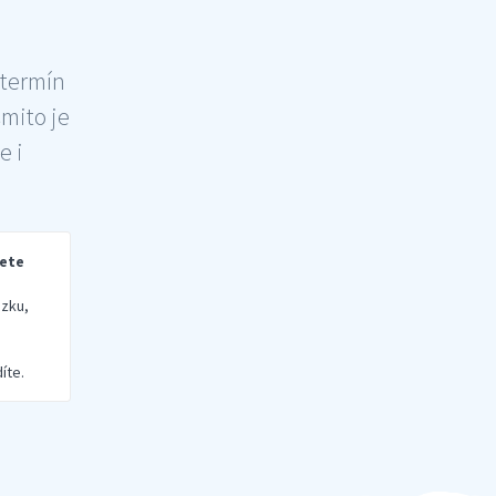
 termín
šmito je
e i
rete
zku,
íte.