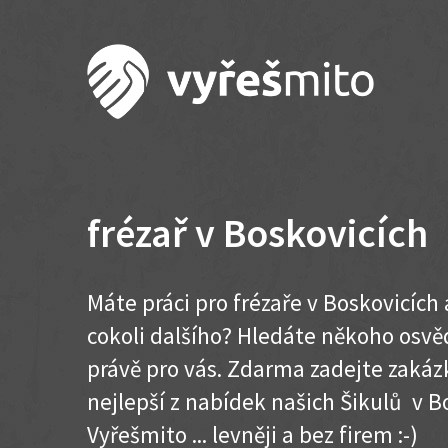
frézař v Boskovicích
Máte práci pro frézaře v Boskovicích
cokoli dalšího? Hledáte někoho osvě
právě pro vás. Zdarma zadejte zakázk
nejlepší z nabídek našich Šikulů v Bo
Vyřešmito ... levněji a bez firem :-)