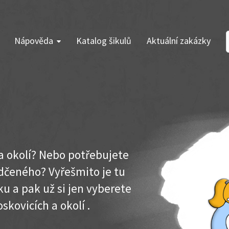
Nápověda
Katalog šikulů
Aktuální zakázky
 a okolí? Nebo potřebujete
dčeného? Vyřešmito je tu
u a pak už si jen vyberete
skovicích a okolí .