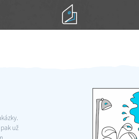
Práci hradíte po výkonu na místě
Odměna po práci
akázky.
 pak už
ám