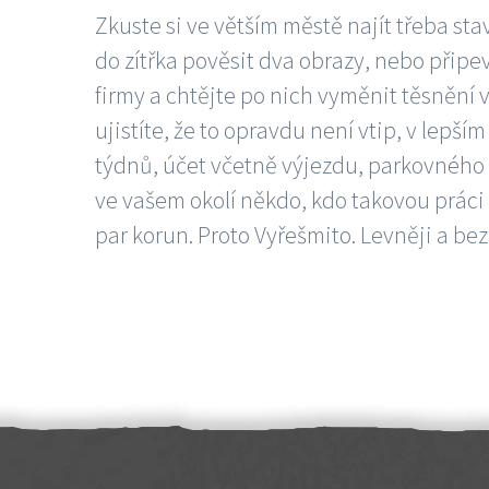
Zkuste si ve větším městě najít třeba sta
do zítřka pověsit dva obrazy, nebo připev
firmy a chtějte po nich vyměnit těsnění v
ujistíte, že to opravdu není vtip, v lepš
týdnů, účet včetně výjezdu, parkovného a
ve vašem okolí někdo, kdo takovou práci
par korun. Proto Vyřešmito. Levněji a bez