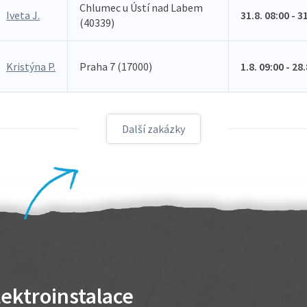
Chlumec u Ústí nad Labem
Iveta J.
31.8. 08:00 - 3
(40339)
Kristýna P.
Praha 7 (17000)
1.8. 09:00 - 28
Další zakázky
lektroinstalace