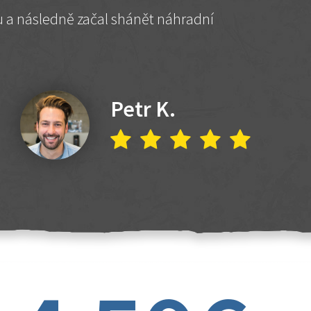
hu a následně začal shánět náhradní
Petr K.