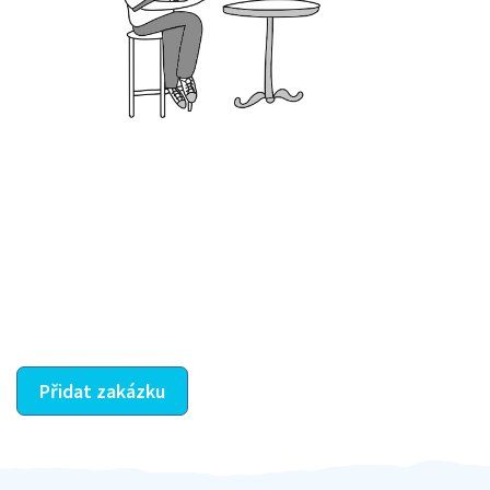
Krok III. - Hodnocení
Vybraný šikula vaše zadání po domluvě a v souladu s
jeho nabídkou vyřeší. Po splnění úkolu mu náleží
dohodnutá odměna. Zda proběhlo vše jak mělo, se
ostatní dozví z vašeho vzájemného hodnocení. A
máte vyřešeno :-)
Přidat zakázku