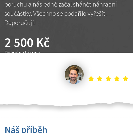
poruchu a následně začal shánět náhradní
součástky. Všechno se podařilo vyřešit.
Doporučuji!
2 500 Kč
Dohodnutá cena
Petr K.
Náš příběh