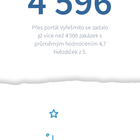
4 596
Přes portál Vyřešmito se zadalo
již více než 4 500 zakázek s
průměrným hodnocením 4,7
hvězdiček z 5.
Ověření šikulové
Odměna po práci