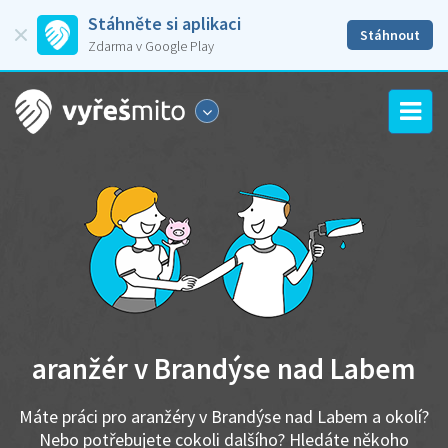
Stáhněte si aplikaci
Stáhnout
Zdarma v Google Play
aranžér v Brandýse nad Labem
Máte práci pro aranžéry v Brandýse nad Labem a okolí?
Nebo potřebujete cokoli dalšího? Hledáte někoho