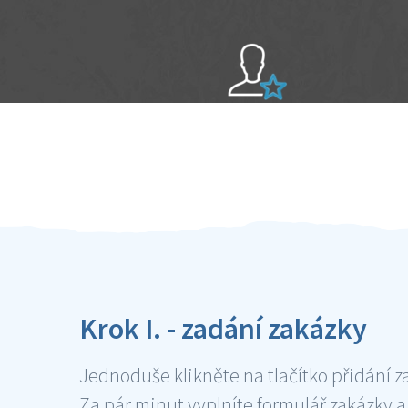
Sami hodnotíte schopnosti šikulů
Ověření šikulové
Krok I. - zadání zakázky
Jednoduše klikněte na tlačítko přidání z
Za pár minut vyplníte formulář zakázky a