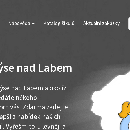
Nápověda
Katalog šikulů
Aktuální zakázky
dýse nad Labem
dýse nad Labem a okolí?
ledáte někoho
pro vás. Zdarma zadejte
lepší z nabídek našich
 Vyřešmito ... levněji a