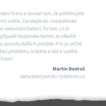
vební firmu a zavolat tam, že potřebujete
nit světlo. Zavolejte do instalatérské
e vodovodní baterií. Po tom, co je
ím případě dostanete termín za několik
 spousty dalších položek. A to je určitě
 bez problému zvládne a rád si vydělá
 firem!
Martin Bedroš
zakladatel portálu Vyřešmito.cz