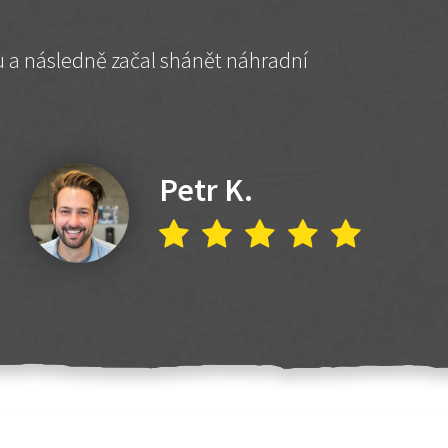
hu a následně začal shánět náhradní
Petr K.