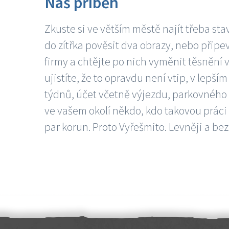
Náš příběh
Zkuste si ve větším městě najít třeba sta
do zítřka pověsit dva obrazy, nebo připev
firmy a chtějte po nich vyměnit těsnění v
ujistíte, že to opravdu není vtip, v lepš
týdnů, účet včetně výjezdu, parkovného a
ve vašem okolí někdo, kdo takovou práci
par korun. Proto Vyřešmito. Levněji a bez