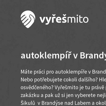
autoklempíř v Bran
Máte práci pro autoklempíře v Bran
Nebo potřebujete cokoli dalšího? H
osvědčeného? Vyřešmito je tu právě 
zakázku a pak už si jen vyberete nej
Šikulů v Brandýse nad Labem a okolí .