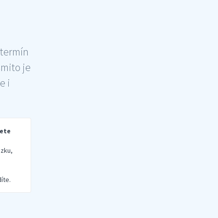
 termín
šmito je
e i
rete
zku,
íte.