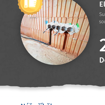
E
Su
so
D