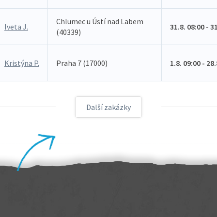
Chlumec u Ústí nad Labem
Iveta J.
31.8. 08:00 - 3
(40339)
Kristýna P.
Praha 7 (17000)
1.8. 09:00 - 28
Další zakázky