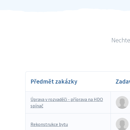
Nechte 
Předmět zakázky
Zada
Úprava v rozvaděči - příprava na HDO
spínač
Rekonstrukce bytu