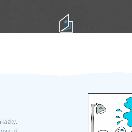
Práci hradíte po výkonu na místě
Odměna po práci
akázky.
 pak už