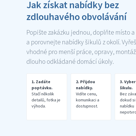
Jak získat nabídky bez
zdlouhavého obvolávání
Popište zakázku jednou, doplňte místo a
a porovnejte nabídky šikulů z okolí. Vyře
vhodné pro menší práce, opravy, montáž
dlouho odkládané domácí úkoly.
1. Zadáte
2. Přijdou
3. Vybe
poptávku.
nabídky.
šikulu.
Stačí několik
Vidíte cenu,
Bez záva
detailů, fotka je
komunikaci a
dokud si
výhoda.
dostupnost.
nabídku
nepotvrd