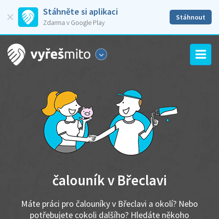
Stáhněte si aplikaci
Stáhnout
Zdarma v Google Play
čalouník v Břeclavi
Máte práci pro čalouníky v Břeclavi a okolí? Nebo
potřebujete cokoli dalšího? Hledáte někoho