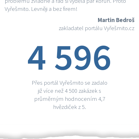
problému zvládne a rád si vydělá par korun. Proto
Vyřešmito. Levněji a bez firem!
Martin Bedroš
zakladatel portálu Vyřešmito.cz
4 596
Přes portál Vyřešmito se zadalo
již více než 4 500 zakázek s
průměrným hodnocením 4,7
hvězdiček z 5.