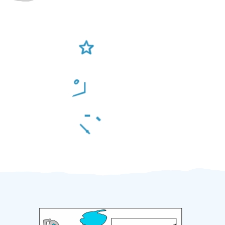
Ověření šikulové
Odměna po práci
Za 2 minuty