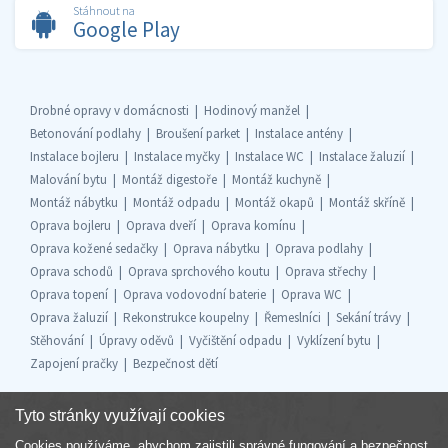
Stáhnout na
Google Play
Drobné opravy v domácnosti
Hodinový manžel
Betonování podlahy
Broušení parket
Instalace antény
Instalace bojleru
Instalace myčky
Instalace WC
Instalace žaluzií
Malování bytu
Montáž digestoře
Montáž kuchyně
Montáž nábytku
Montáž odpadu
Montáž okapů
Montáž skříně
Oprava bojleru
Oprava dveří
Oprava komínu
Oprava kožené sedačky
Oprava nábytku
Oprava podlahy
Oprava schodů
Oprava sprchového koutu
Oprava střechy
Oprava topení
Oprava vodovodní baterie
Oprava WC
Oprava žaluzií
Rekonstrukce koupelny
Řemeslníci
Sekání trávy
Stěhování
Úpravy oděvů
Vyčištění odpadu
Vyklízení bytu
Zapojení pračky
Bezpečnost dětí
Tyto stránky využívají cookies
Cookies používáme, abychom zajistili správné fungování a bezpečnost