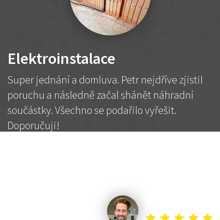
Elektroinstalace
Super jednání a domluva. Petr nejdříve zjistil
poruchu a následně začal shánět náhradní
součástky. Všechno se podařilo vyřešit.
Doporučuji!
2 500 Kč
Dohodnutá cena
Petr K.