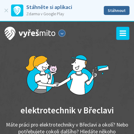
Stáhněte si aplikaci
Stáhnout
Zdarma v Google Play
elektrotechnik v Břeclavi
Máte práci pro elektrotechniky v Břeclavi a okolí? Nebo
potřebujete cokoli dalšího? Hledáte někoho