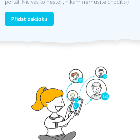
portál. Nic vás to nestojí, nikam nemusíte chodit :-)
Přidat zakázku