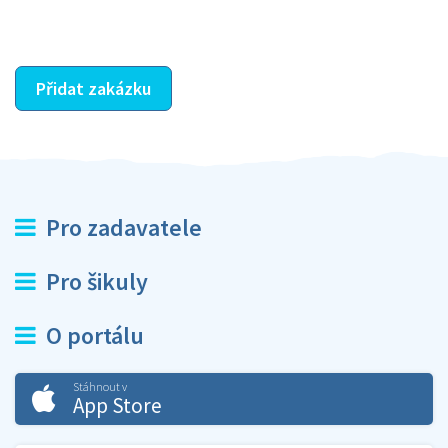
ostatní dozví z vašeho vzájemného hodnocení. A
máte vyřešeno :-)
Přidat zakázku
Pro zadavatele
Pro šikuly
O portálu
Stáhnout v
App Store