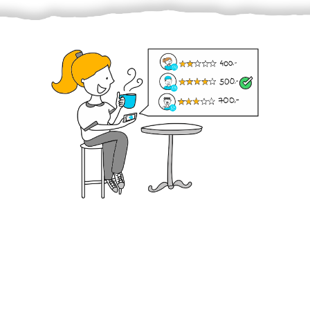
Krok III. - Hodnocení
Vybraný šikula vaše zadání po domluvě a v souladu s
jeho nabídkou vyřeší. Po splnění úkolu mu náleží
dohodnutá odměna. Zda proběhlo vše jak mělo, se