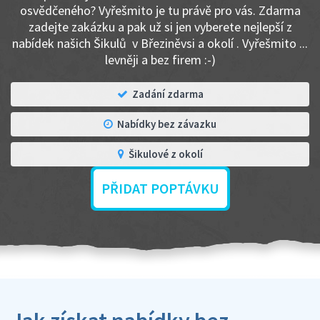
osvědčeného? Vyřešmito je tu právě pro vás. Zdarma
zadejte zakázku a pak už si jen vyberete nejlepší z
nabídek našich Šikulů v Březiněvsi a okolí . Vyřešmito ...
levněji a bez firem :-)
Zadání zdarma
Nabídky bez závazku
Šikulové z okolí
PŘIDAT POPTÁVKU