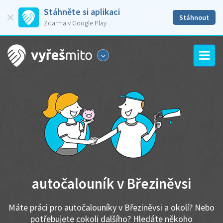
Stáhněte si aplikaci
Stáhnout
Zdarma v Google Play
autočalouník v Březiněvsi
Máte práci pro autočalouníky v Březiněvsi a okolí? Nebo
potřebujete cokoli dalšího? Hledáte někoho