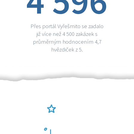
4 596
Přes portál Vyřešmito se zadalo
již více než 4 500 zakázek s
průměrným hodnocením 4,7
hvězdiček z 5.
Ověření šikulové
Odměna po práci