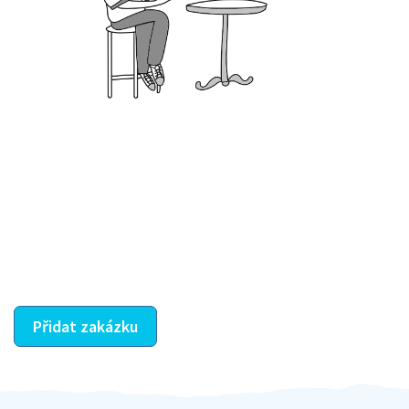
Krok III. - Hodnocení
Vybraný šikula vaše zadání po domluvě a v souladu s
jeho nabídkou vyřeší. Po splnění úkolu mu náleží
dohodnutá odměna. Zda proběhlo vše jak mělo, se
ostatní dozví z vašeho vzájemného hodnocení. A
máte vyřešeno :-)
Přidat zakázku