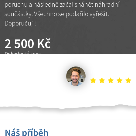
poruchu a následně začal shánět náhradní
součástky. Všechno se podařilo vyřešit.
Doporučuji!
2 500 Kč
Dohodnutá cena
Petr K.
Náš příběh