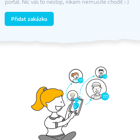
portál. Nic vás to nestojí, nikam nemusíte chodit :-)
Přidat zakázku