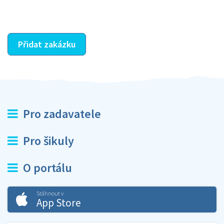
ostatní dozví z vašeho vzájemného hodnocení. A
máte vyřešeno :-)
Přidat zakázku
Pro zadavatele
Pro šikuly
O portálu
Stáhnout v
App Store