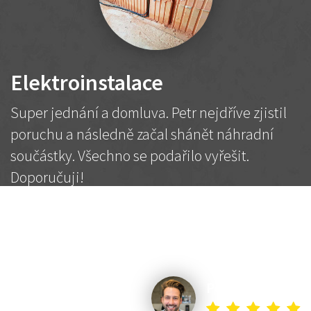
Elektroinstalace
Super jednání a domluva. Petr nejdříve zjistil
poruchu a následně začal shánět náhradní
součástky. Všechno se podařilo vyřešit.
Doporučuji!
2 500 Kč
Dohodnutá cena
Petr K.