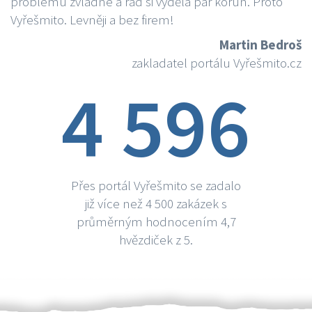
problému zvládne a rád si vydělá par korun. Proto
Vyřešmito. Levněji a bez firem!
Martin Bedroš
zakladatel portálu Vyřešmito.cz
4 596
Přes portál Vyřešmito se zadalo
již více než 4 500 zakázek s
průměrným hodnocením 4,7
hvězdiček z 5.