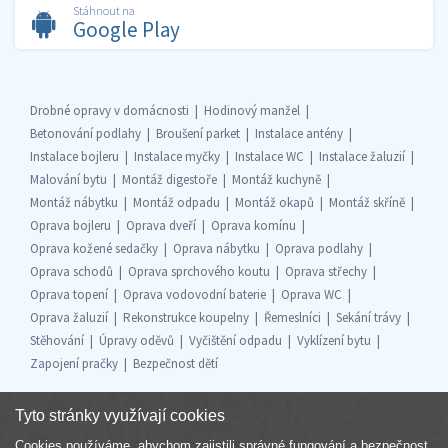
Stáhnout na
Google Play
Drobné opravy v domácnosti
Hodinový manžel
Betonování podlahy
Broušení parket
Instalace antény
Instalace bojleru
Instalace myčky
Instalace WC
Instalace žaluzií
Malování bytu
Montáž digestoře
Montáž kuchyně
Montáž nábytku
Montáž odpadu
Montáž okapů
Montáž skříně
Oprava bojleru
Oprava dveří
Oprava komínu
Oprava kožené sedačky
Oprava nábytku
Oprava podlahy
Oprava schodů
Oprava sprchového koutu
Oprava střechy
Oprava topení
Oprava vodovodní baterie
Oprava WC
Oprava žaluzií
Rekonstrukce koupelny
Řemeslníci
Sekání trávy
Stěhování
Úpravy oděvů
Vyčištění odpadu
Vyklízení bytu
Zapojení pračky
Bezpečnost dětí
Tyto stránky využívají cookies
Cookies používáme, abychom zajistili správné fungování a bezpečnost