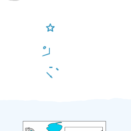
Ověření šikulové
Odměna po práci
Za 2 minuty