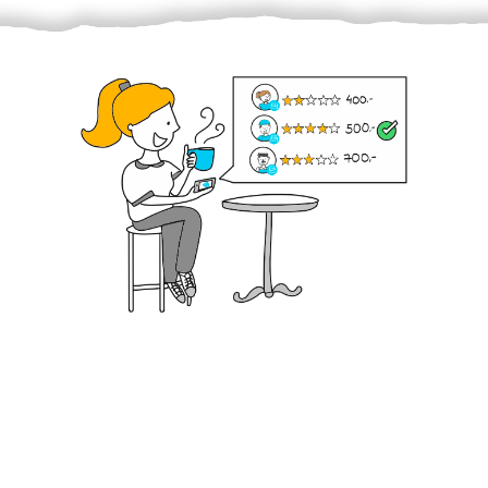
Krok III. - Hodnocení
Vybraný šikula vaše zadání po domluvě a v souladu s
jeho nabídkou vyřeší. Po splnění úkolu mu náleží
dohodnutá odměna. Zda proběhlo vše jak mělo, se