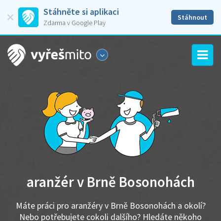
Stáhněte si aplikaci
Stáhnout
Zdarma v Google Play
aranžér v Brně Bosonohách
Máte práci pro aranžéry v Brně Bosonohách a okolí?
Nebo potřebujete cokoli dalšího? Hledáte někoho