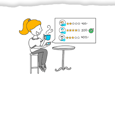
Krok III. - Hodnocení
Vybraný šikula vaše zadání po domluvě a v souladu s
jeho nabídkou vyřeší. Po splnění úkolu mu náleží
dohodnutá odměna. Zda proběhlo vše jak mělo, se