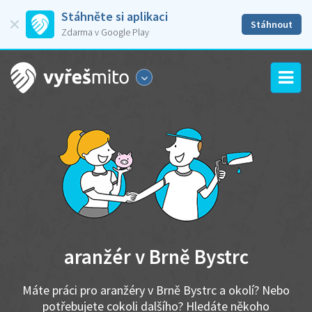
Stáhněte si aplikaci
Stáhnout
Zdarma v Google Play
aranžér v Brně Bystrc
Máte práci pro aranžéry v Brně Bystrc a okolí? Nebo
potřebujete cokoli dalšího? Hledáte někoho