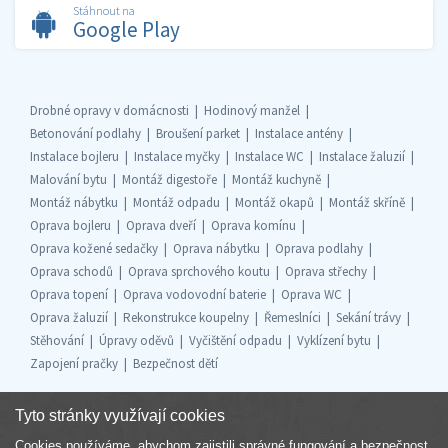
Stáhnout na
Google Play
Drobné opravy v domácnosti
Hodinový manžel
Betonování podlahy
Broušení parket
Instalace antény
Instalace bojleru
Instalace myčky
Instalace WC
Instalace žaluzií
Malování bytu
Montáž digestoře
Montáž kuchyně
Montáž nábytku
Montáž odpadu
Montáž okapů
Montáž skříně
Oprava bojleru
Oprava dveří
Oprava komínu
Oprava kožené sedačky
Oprava nábytku
Oprava podlahy
Oprava schodů
Oprava sprchového koutu
Oprava střechy
Oprava topení
Oprava vodovodní baterie
Oprava WC
Oprava žaluzií
Rekonstrukce koupelny
Řemeslníci
Sekání trávy
Stěhování
Úpravy oděvů
Vyčištění odpadu
Vyklízení bytu
Zapojení pračky
Bezpečnost dětí
Tyto stránky využívají cookies
Cookies používáme, abychom zajistili správné fungování a bezpečnost