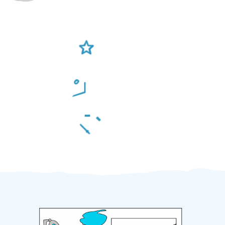
Ověření šikulové
Odměna po práci
Za 2 minuty