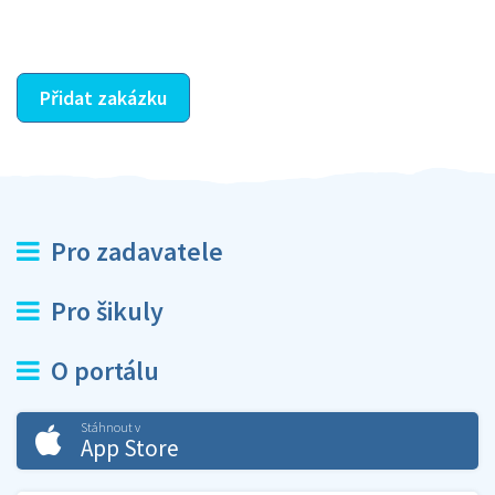
ostatní dozví z vašeho vzájemného hodnocení. A
máte vyřešeno :-)
Přidat zakázku
Pro zadavatele
Pro šikuly
O portálu
Stáhnout v
App Store