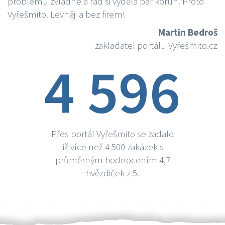
problému zvládne a rád si vydělá par korun. Proto
Vyřešmito. Levněji a bez firem!
Martin Bedroš
zakladatel portálu Vyřešmito.cz
4 596
Přes portál Vyřešmito se zadalo
již více než 4 500 zakázek s
průměrným hodnocením 4,7
hvězdiček z 5.