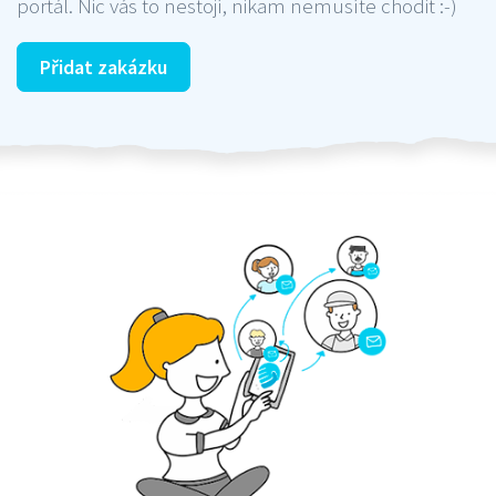
portál. Nic vás to nestojí, nikam nemusíte chodit :-)
Přidat zakázku