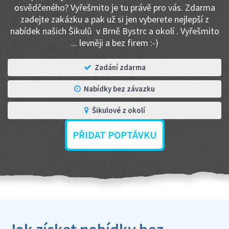
osvědčeného? Vyřešmito je tu právě pro vás. Zdarma
zadejte zakázku a pak už si jen vyberete nejlepší z
nabídek našich Šikulů v Brně Bystrc a okolí . Vyřešmito
... levněji a bez firem :-)
Zadání zdarma
Nabídky bez závazku
Šikulové z okolí
PŘIDAT POPTÁVKU