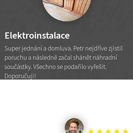
Elektroinstalace
Super jednání a domluva. Petr nejdříve zjistil
poruchu a následně začal shánět náhradní
součástky. Všechno se podařilo vyřešit.
Doporučuji!
2 500 Kč
Dohodnutá cena
Petr K.