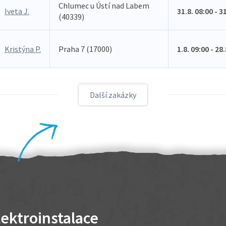
Chlumec u Ústí nad Labem
Iveta J.
31.8. 08:00 - 3
(40339)
Kristýna P.
Praha 7 (17000)
1.8. 09:00 - 28
Další zakázky
lektroinstalace