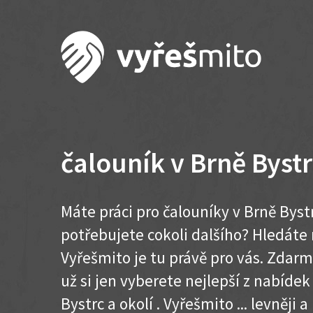
čalouník v Brně Byst
Máte práci pro čalouníky v Brně Byst
potřebujete cokoli dalšího? Hledát
Vyřešmito je tu právě pro vás. Zdar
už si jen vyberete nejlepší z nabídek
Bystrc a okolí . Vyřešmito ... levněji a