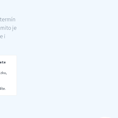
 termín
šmito je
e i
rete
zku,
íte.