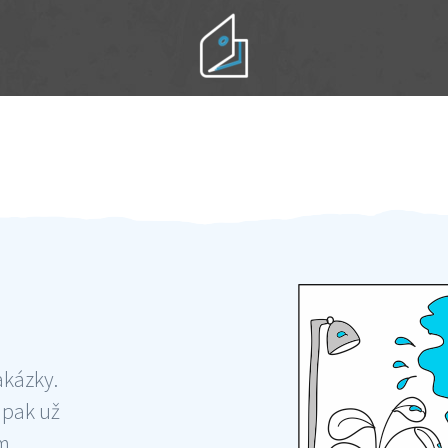
Práci hradíte po výkonu na místě
Odměna po práci
akázky.
 pak už
ám