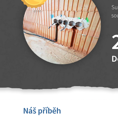
Su
so
D
Náš příběh