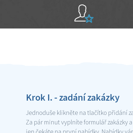
Sami hodnotíte schopnosti šikulů
Ověření šikulové
Krok I. - zadání zakázky
Jednoduše klikněte na tlačítko přidání z
Za pár minut vyplníte formulář zakázky a
jen čekáte na první nabídky. Nabídky v