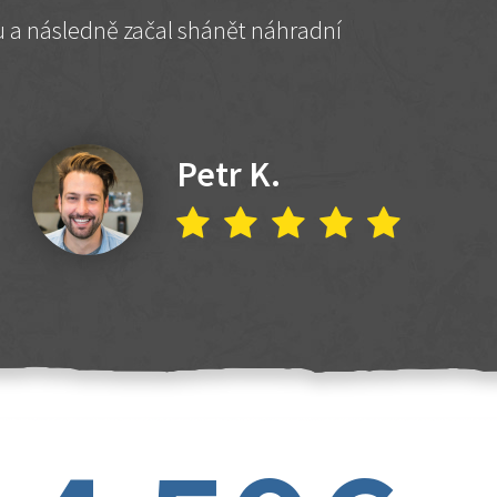
hu a následně začal shánět náhradní
Petr K.