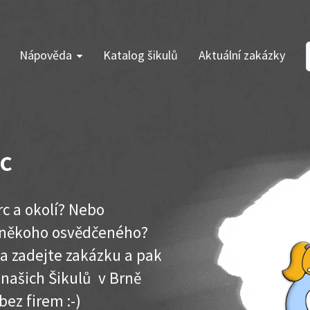
Nápověda
Katalog šikulů
Aktuální zakázky
rc
rc a okolí? Nebo
e někoho osvědčeného?
ma zadejte zakázku a pak
 našich Šikulů v Brně
 bez firem :-)