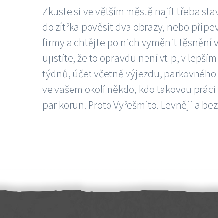
Zkuste si ve větším městě najít třeba sta
do zítřka pověsit dva obrazy, nebo připev
firmy a chtějte po nich vyměnit těsnění v
ujistíte, že to opravdu není vtip, v lepš
týdnů, účet včetně výjezdu, parkovného a
ve vašem okolí někdo, kdo takovou práci
par korun. Proto Vyřešmito. Levněji a bez