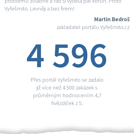
problému zvládne a rád si vydělá par korun. Proto
Vyřešmito. Levněji a bez firem!
Martin Bedroš
zakladatel portálu Vyřešmito.cz
4 596
Přes portál Vyřešmito se zadalo
již více než 4 500 zakázek s
průměrným hodnocením 4,7
hvězdiček z 5.