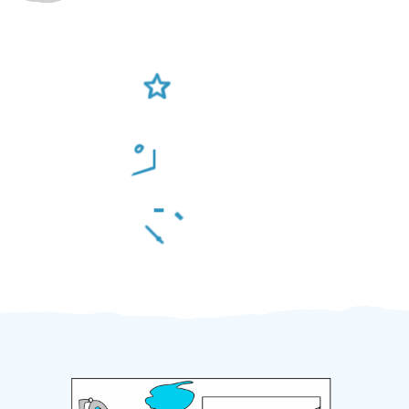
Ověření šikulové
Odměna po práci
Za 2 minuty