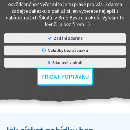
osvědčeného? Vyřešmito je tu právě pro vás. Zdarma
zadejte zakázku a pak už si jen vyberete nejlepší z
nabídek našich Šikulů v Brně Bystrc a okolí . Vyřešmito
... levněji a bez firem :-)
Zadání zdarma
Nabídky bez závazku
Šikulové z okolí
PŘIDAT POPTÁVKU