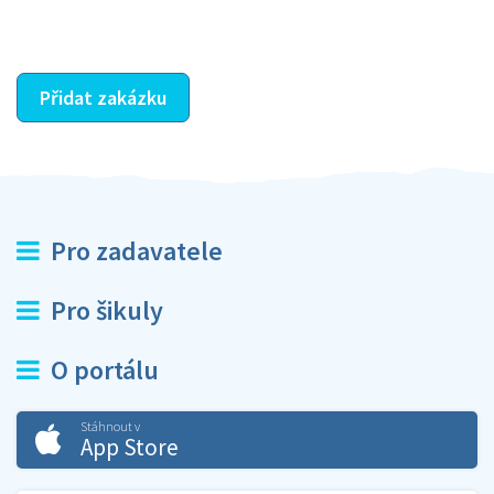
ostatní dozví z vašeho vzájemného hodnocení. A
máte vyřešeno :-)
Přidat zakázku
Pro zadavatele
Pro šikuly
O portálu
Stáhnout v
App Store