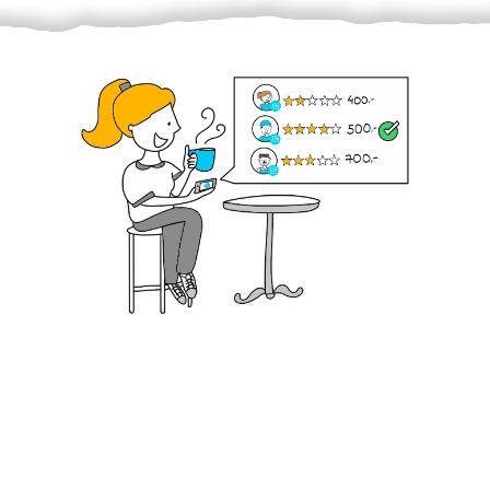
Krok III. - Hodnocení
Vybraný šikula vaše zadání po domluvě a v souladu s
jeho nabídkou vyřeší. Po splnění úkolu mu náleží
dohodnutá odměna. Zda proběhlo vše jak mělo, se