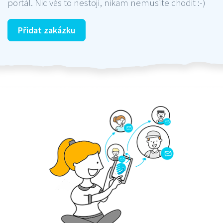
portál. Nic vás to nestojí, nikam nemusíte chodit :-)
Přidat zakázku