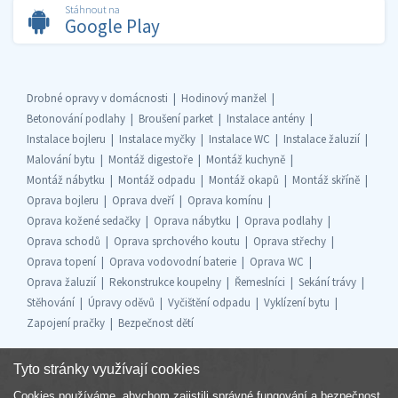
Stáhnout na
Google Play
Drobné opravy v domácnosti
Hodinový manžel
Betonování podlahy
Broušení parket
Instalace antény
Instalace bojleru
Instalace myčky
Instalace WC
Instalace žaluzií
Malování bytu
Montáž digestoře
Montáž kuchyně
Montáž nábytku
Montáž odpadu
Montáž okapů
Montáž skříně
Oprava bojleru
Oprava dveří
Oprava komínu
Oprava kožené sedačky
Oprava nábytku
Oprava podlahy
Oprava schodů
Oprava sprchového koutu
Oprava střechy
Oprava topení
Oprava vodovodní baterie
Oprava WC
Oprava žaluzií
Rekonstrukce koupelny
Řemeslníci
Sekání trávy
Stěhování
Úpravy oděvů
Vyčištění odpadu
Vyklízení bytu
Zapojení pračky
Bezpečnost dětí
Tyto stránky využívají cookies
Cookies používáme, abychom zajistili správné fungování a bezpečnost