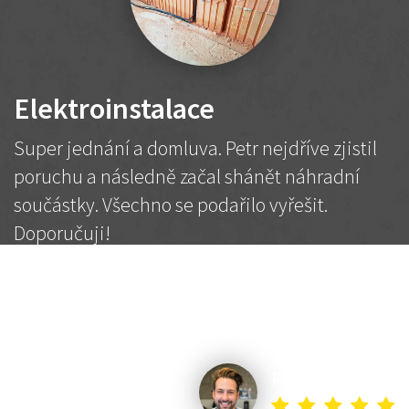
Elektroinstalace
Super jednání a domluva. Petr nejdříve zjistil
poruchu a následně začal shánět náhradní
součástky. Všechno se podařilo vyřešit.
Doporučuji!
2 500 Kč
Dohodnutá cena
Petr K.