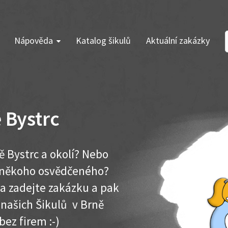
Nápověda
Katalog šikulů
Aktuální zakázky
 Bystrc
ě Bystrc a okolí? Nebo
e někoho osvědčeného?
ma zadejte zakázku a pak
 našich Šikulů v Brně
 bez firem :-)