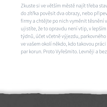
Zkuste si ve větším městě najít třeba sta
do zítřka pověsit dva obrazy, nebo připev
firmy a chtějte po nich vyměnit těsnění v
ujistíte, že to opravdu není vtip, v lepš
týdnů, účet včetně výjezdu, parkovného a
ve vašem okolí někdo, kdo takovou práci
par korun. Proto Vyřešmito. Levněji a bez