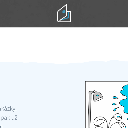
Práci hradíte po výkonu na místě
Odměna po práci
akázky.
 pak už
ám