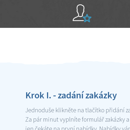
Sami hodnotíte schopnosti šikulů
Ověření šikulové
Krok I. - zadání zakázky
Jednoduše klikněte na tlačítko přidání z
Za pár minut vyplníte formulář zakázky a
jen čekáte na první nabídky. Nabídky v