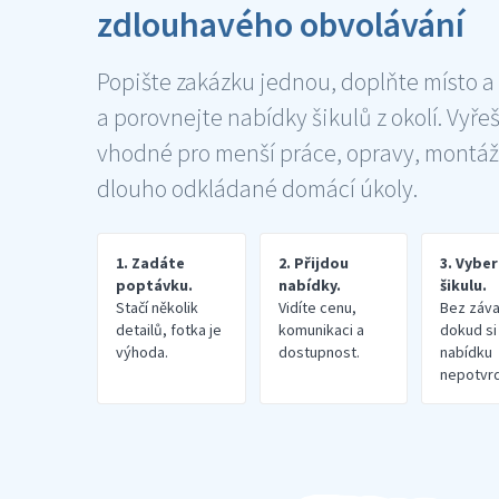
zdlouhavého obvolávání
Popište zakázku jednou, doplňte místo a
a porovnejte nabídky šikulů z okolí. Vyře
vhodné pro menší práce, opravy, montáž
dlouho odkládané domácí úkoly.
1. Zadáte
2. Přijdou
3. Vybe
poptávku.
nabídky.
šikulu.
Stačí několik
Vidíte cenu,
Bez záva
detailů, fotka je
komunikaci a
dokud si
výhoda.
dostupnost.
nabídku
nepotvrd