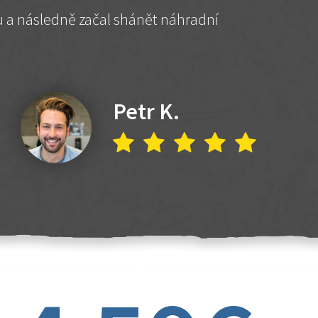
hu a následně začal shánět náhradní
Petr K.