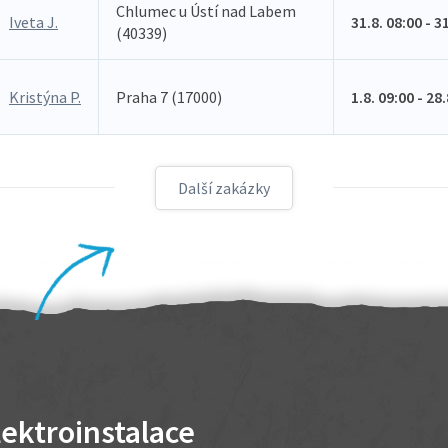
Chlumec u Ústí nad Labem
Iveta J.
31.8. 08:00 - 3
(40339)
Kristýna P.
Praha 7 (17000)
1.8. 09:00 - 28
Další zakázky
lektroinstalace