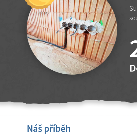
Su
so
D
Náš příběh