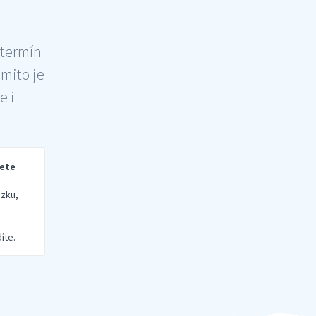
 termín
šmito je
e i
rete
zku,
íte.