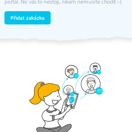
portál. Nic vás to nestojí, nikam nemusíte chodit :-)
Přidat zakázku