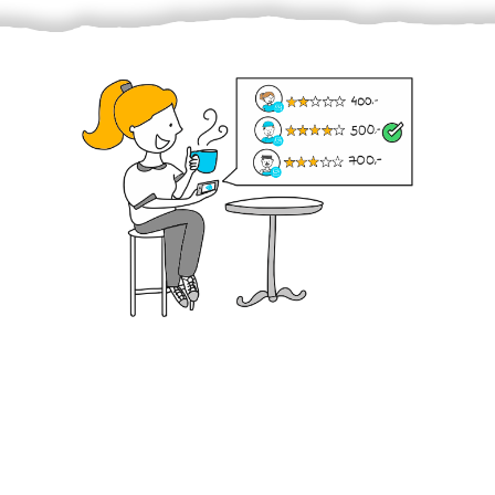
Krok III. - Hodnocení
Vybraný šikula vaše zadání po domluvě a v souladu s
jeho nabídkou vyřeší. Po splnění úkolu mu náleží
dohodnutá odměna. Zda proběhlo vše jak mělo, se