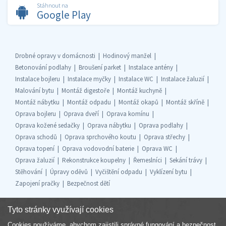
Stáhnout na
Google Play
Drobné opravy v domácnosti
Hodinový manžel
Betonování podlahy
Broušení parket
Instalace antény
Instalace bojleru
Instalace myčky
Instalace WC
Instalace žaluzií
Malování bytu
Montáž digestoře
Montáž kuchyně
Montáž nábytku
Montáž odpadu
Montáž okapů
Montáž skříně
Oprava bojleru
Oprava dveří
Oprava komínu
Oprava kožené sedačky
Oprava nábytku
Oprava podlahy
Oprava schodů
Oprava sprchového koutu
Oprava střechy
Oprava topení
Oprava vodovodní baterie
Oprava WC
Oprava žaluzií
Rekonstrukce koupelny
Řemeslníci
Sekání trávy
Stěhování
Úpravy oděvů
Vyčištění odpadu
Vyklízení bytu
Zapojení pračky
Bezpečnost dětí
Tyto stránky využívají cookies
Cookies používáme, abychom zajistili správné fungování a bezpečnost