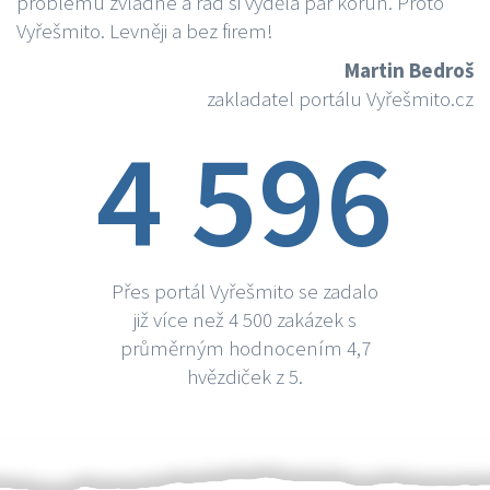
problému zvládne a rád si vydělá par korun. Proto
Vyřešmito. Levněji a bez firem!
Martin Bedroš
zakladatel portálu Vyřešmito.cz
4 596
Přes portál Vyřešmito se zadalo
již více než 4 500 zakázek s
průměrným hodnocením 4,7
hvězdiček z 5.