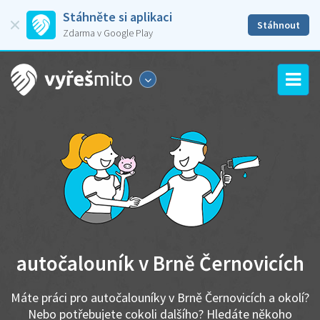
Stáhněte si aplikaci
Stáhnout
Zdarma v Google Play
autočalouník v Brně Černovicích
Máte práci pro autočalouníky v Brně Černovicích a okolí?
Nebo potřebujete cokoli dalšího? Hledáte někoho