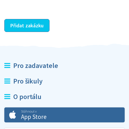
ostatní dozví z vašeho vzájemného hodnocení. A
máte vyřešeno :-)
Přidat zakázku
Pro zadavatele
Pro šikuly
O portálu
Stáhnout v
App Store