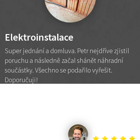
Elektroinstalace
Super jednání a domluva. Petr nejdříve zjistil
poruchu a následně začal shánět náhradní
součástky. Všechno se podařilo vyřešit.
Doporučuji!
2 500 Kč
Dohodnutá cena
Petr K.