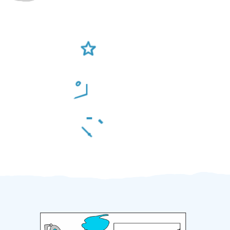
Ověření šikulové
Odměna po práci
Za 2 minuty