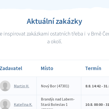
Aktuální zakázky
e inspirovat zakázkami ostatních třeba i v Brně Če
a okolí.
Zadavatel
Místo
Termín
Martin H.
Nový Bor (47301)
8.8. 14:42 - 31
Brandýs nad Labem-
Kateřina K.
Stará Boleslav 1
10.8. 00:00 - 3