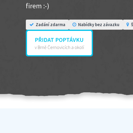
firem :-)
Zadání zdarma
Nabídky bez závazku
Š
PŘIDAT POPTÁVKU
v Brně Černovicích a okolí