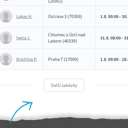
(25001)
Lukas H.
Ostrava 3 (70300)
1.8. 00:00 - 30
Chlumec u Ústí nad
Iveta J.
31.8. 08:00 - 3
Labem (40339)
Kristýna P.
Praha 7 (17000)
1.8. 09:00 - 28
Další zakázky