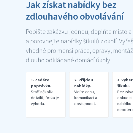
Jak získat nabídky bez
zdlouhavého obvolávání
Popište zakázku jednou, doplňte místo a
a porovnejte nabídky šikulů z okolí. Vyře
vhodné pro menší práce, opravy, montáž
dlouho odkládané domácí úkoly.
1. Zadáte
2. Přijdou
3. Vybe
poptávku.
nabídky.
šikulu.
Stačí několik
Vidíte cenu,
Bez záva
detailů, fotka je
komunikaci a
dokud si
výhoda.
dostupnost.
nabídku
nepotvrd