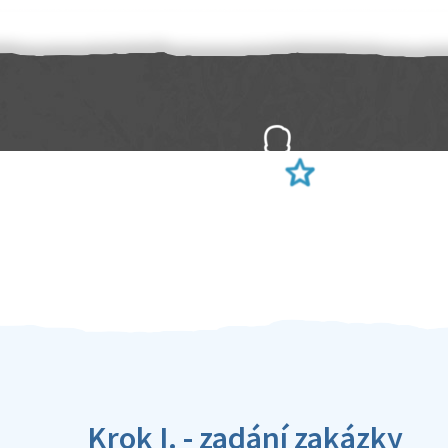
Sami hodnotíte schopnosti šikulů
Ověření šikulové
Krok I. - zadání zakázky