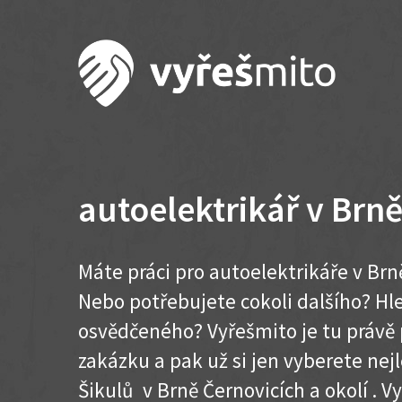
autoelektrikář v Brn
Máte práci pro autoelektrikáře v Brn
Nebo potřebujete cokoli dalšího? H
osvědčeného? Vyřešmito je tu právě 
zakázku a pak už si jen vyberete nej
Šikulů v Brně Černovicích a okolí . Vy