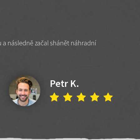
hu a následně začal shánět náhradní
Petr K.