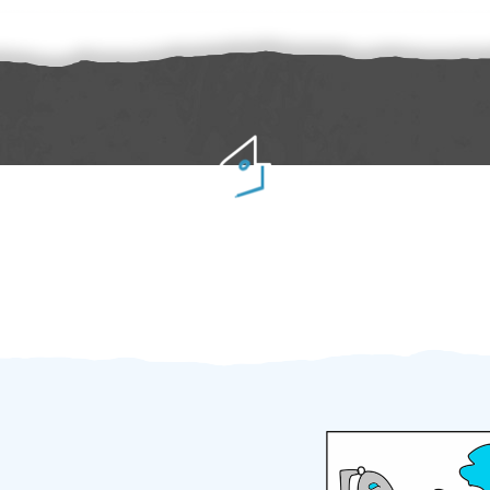
Práci hradíte po výkonu na místě
Odměna po práci