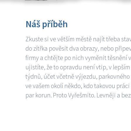
Náš příběh
Zkuste si ve větším městě najít třeba sta
do zítřka pověsit dva obrazy, nebo připev
firmy a chtějte po nich vyměnit těsnění v
ujistíte, že to opravdu není vtip, v lepš
týdnů, účet včetně výjezdu, parkovného a
ve vašem okolí někdo, kdo takovou práci
par korun. Proto Vyřešmito. Levněji a bez