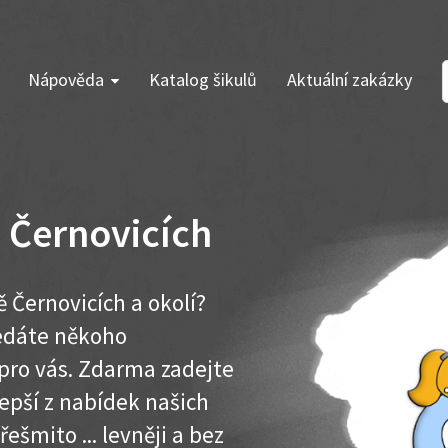
Nápověda
Katalog šikulů
Aktuální zakázky
ě Černovicích
ě Černovicích a okolí?
ledáte někoho
pro vás. Zdarma zadejte
lepší z nabídek našich
řešmito ... levněji a bez