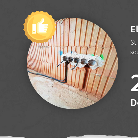
E
Su
so
D