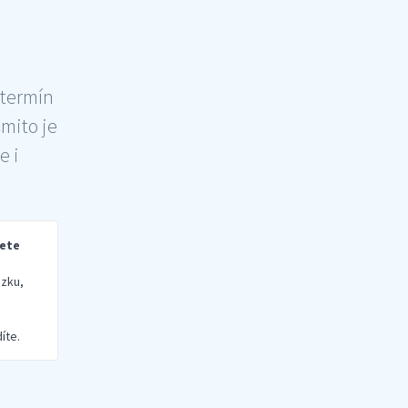
 termín
šmito je
e i
rete
zku,
íte.