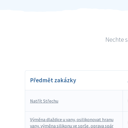
Nechte s
Předmět zakázky
Natřít Střechu
Výměna dlaždice u vany, osilikonovat hranu
vany, výměna silikonu ve sprše, oprava spár