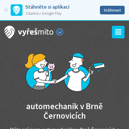
Stáhněte si aplikaci
Stáhnout
Zdarma v Google Play
automechanik v Brně
Černovicích