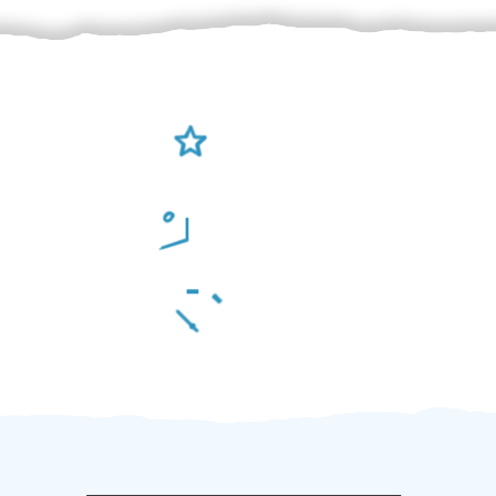
Ověření šikulové
Odměna po práci
Za 2 minuty