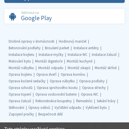
Stáhnout na
Google Play
Drobné opravy v domácnosti
Hodinový manžel
Betonování podlahy
Broušení parket
Instalace antény
Instalace bojleru
Instalace myčky
Instalace WC
Instalace žaluzií
Malování bytu
Montáž digestoře
Montáž kuchyně
Montáž nábytku
Montáž odpadu
Montáž okapů
Montáž skříně
Oprava bojleru
Oprava dveří
Oprava komínu
Oprava kožené sedačky
Oprava nábytku
Oprava podlahy
Oprava schodů
Oprava sprchového koutu
Oprava střechy
Oprava topení
Oprava vodovodní baterie
Oprava WC
Oprava žaluzií
Rekonstrukce koupelny
Řemeslníci
Sekání trávy
Stěhování
Úpravy oděvů
Vyčištění odpadu
Vyklízení bytu
Zapojení pračky
Bezpečnost dětí