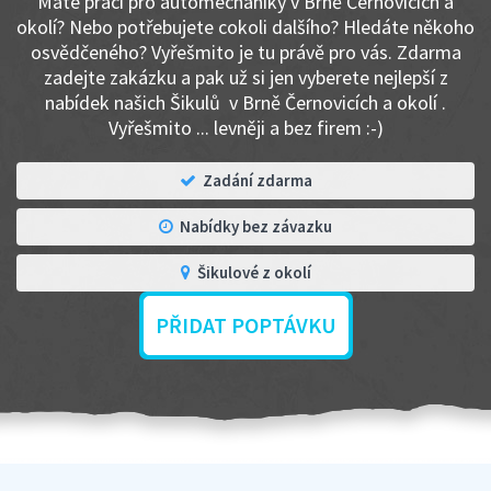
Máte práci pro automechaniky v Brně Černovicích a
okolí? Nebo potřebujete cokoli dalšího? Hledáte někoho
osvědčeného? Vyřešmito je tu právě pro vás. Zdarma
zadejte zakázku a pak už si jen vyberete nejlepší z
nabídek našich Šikulů v Brně Černovicích a okolí .
Vyřešmito ... levněji a bez firem :-)
Zadání zdarma
Nabídky bez závazku
Šikulové z okolí
PŘIDAT POPTÁVKU