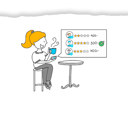
Krok III. - Hodnocení
Vybraný šikula vaše zadání po domluvě a v souladu s
jeho nabídkou vyřeší. Po splnění úkolu mu náleží