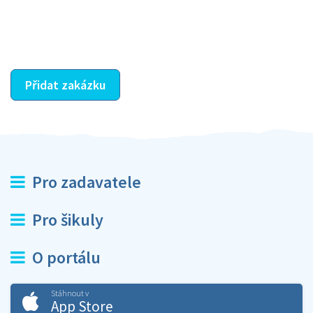
dohodnutá odměna. Zda proběhlo vše jak mělo, se
ostatní dozví z vašeho vzájemného hodnocení. A
máte vyřešeno :-)
Přidat zakázku
Pro zadavatele
Pro šikuly
O portálu
Stáhnout v
App Store