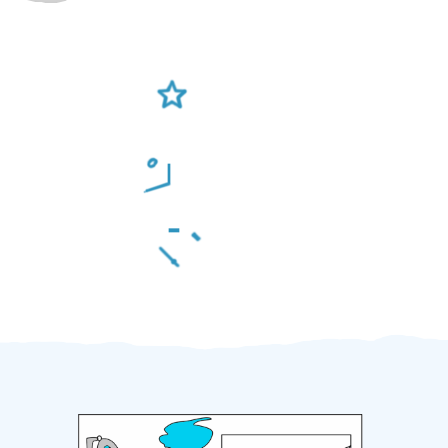
Ověření šikulové
Odměna po práci
Za 2 minuty