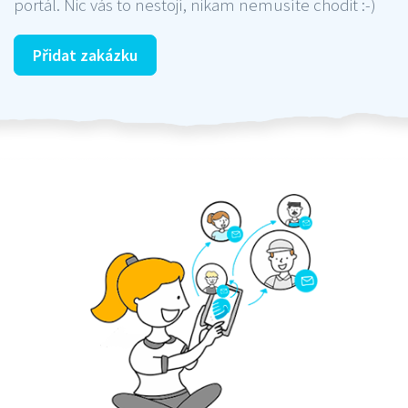
portál. Nic vás to nestojí, nikam nemusíte chodit :-)
Přidat zakázku