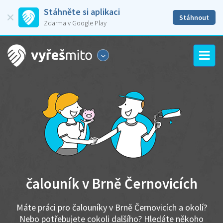
Stáhněte si aplikaci
Stáhnout
Zdarma v Google Play
čalouník v Brně Černovicích
Máte práci pro čalouníky v Brně Černovicích a okolí?
Nebo potřebujete cokoli dalšího? Hledáte někoho