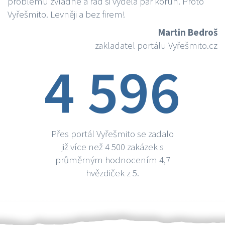
problému zvládne a rád si vydělá par korun. Proto
Vyřešmito. Levněji a bez firem!
Martin Bedroš
zakladatel portálu Vyřešmito.cz
4 596
Přes portál Vyřešmito se zadalo
již více než 4 500 zakázek s
průměrným hodnocením 4,7
hvězdiček z 5.