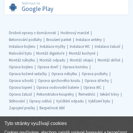
Stáhnout na
Google Play
Drobné opravy v domácnosti
Hodinový manžel
Betonování podlahy
Broušení parket
Instalace antény
Instalace bojleru
Instalace myčky
Instalace WC
Instalace žaluzií
Malování bytu
Montáž digestoře
Montáž kuchyně
Montáž nábytku
Montáž odpadu
Montáž okapů
Montáž skříně
Oprava bojleru
Oprava dveří
Oprava komínu
Oprava kožené sedačky
Oprava nábytku
Oprava podlahy
Oprava schodů
Oprava sprchového koutu
Oprava střechy
Oprava topení
Oprava vodovodní baterie
Oprava WC
Oprava žaluzií
Rekonstrukce koupelny
Řemeslníci
Sekání trávy
Stěhování
Úpravy oděvů
Vyčištění odpadu
Vyklízení bytu
Zapojení pračky
Bezpečnost dětí
Tyto stránky využívají cookies
Cookies používáme, abychom zajistili správné fungování a bezpečnost