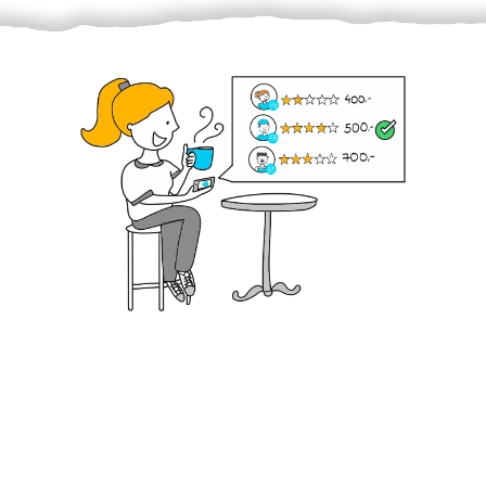
Krok III. - Hodnocení
Vybraný šikula vaše zadání po domluvě a v souladu s
jeho nabídkou vyřeší. Po splnění úkolu mu náleží
dohodnutá odměna. Zda proběhlo vše jak mělo, se