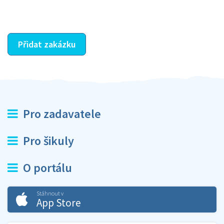
ostatní dozví z vašeho vzájemného hodnocení. A
máte vyřešeno :-)
Přidat zakázku
Pro zadavatele
Pro šikuly
O portálu
Stáhnout v
App Store