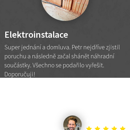
Elektroinstalace
Super jednání a domluva. Petr nejdříve zjistil
poruchu a následně začal shánět náhradní
součástky. Všechno se podařilo vyřešit.
Doporučuji!
2 500 Kč
Dohodnutá cena
Petr K.