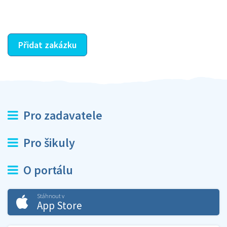
ostatní dozví z vašeho vzájemného hodnocení. A
máte vyřešeno :-)
Přidat zakázku
Pro zadavatele
Pro šikuly
O portálu
Stáhnout v
App Store