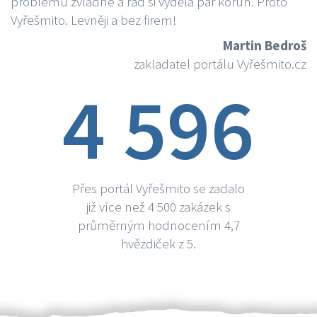
problému zvládne a rád si vydělá par korun. Proto
Vyřešmito. Levněji a bez firem!
Martin Bedroš
zakladatel portálu Vyřešmito.cz
4 596
Přes portál Vyřešmito se zadalo
již více než 4 500 zakázek s
průměrným hodnocením 4,7
hvězdiček z 5.