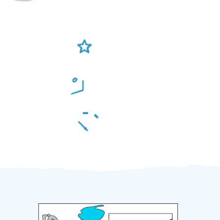
Ověření šikulové
Odměna po práci
Za 2 minuty