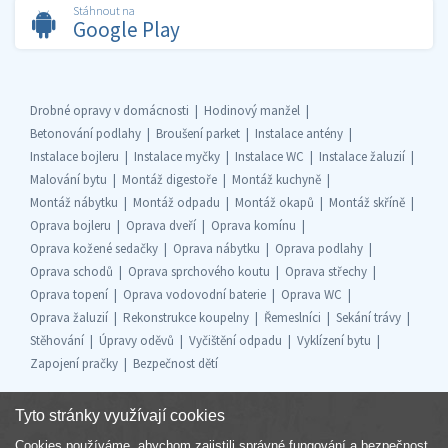
Stáhnout na
Google Play
Drobné opravy v domácnosti
Hodinový manžel
Betonování podlahy
Broušení parket
Instalace antény
Instalace bojleru
Instalace myčky
Instalace WC
Instalace žaluzií
Malování bytu
Montáž digestoře
Montáž kuchyně
Montáž nábytku
Montáž odpadu
Montáž okapů
Montáž skříně
Oprava bojleru
Oprava dveří
Oprava komínu
Oprava kožené sedačky
Oprava nábytku
Oprava podlahy
Oprava schodů
Oprava sprchového koutu
Oprava střechy
Oprava topení
Oprava vodovodní baterie
Oprava WC
Oprava žaluzií
Rekonstrukce koupelny
Řemeslníci
Sekání trávy
Stěhování
Úpravy oděvů
Vyčištění odpadu
Vyklízení bytu
Zapojení pračky
Bezpečnost dětí
Tyto stránky využívají cookies
Cookies používáme, abychom zajistili správné fungování a bezpečnost