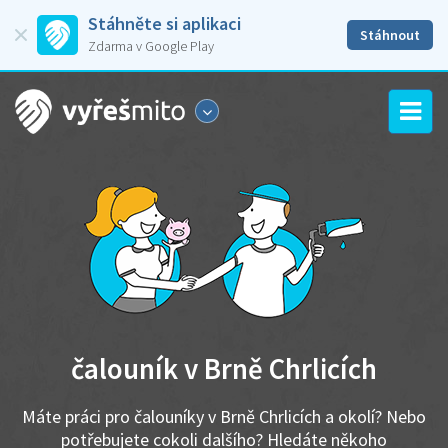
Stáhněte si aplikaci
Stáhnout
Zdarma v Google Play
čalouník v Brně Chrlicích
Máte práci pro čalouníky v Brně Chrlicích a okolí? Nebo
potřebujete cokoli dalšího? Hledáte někoho