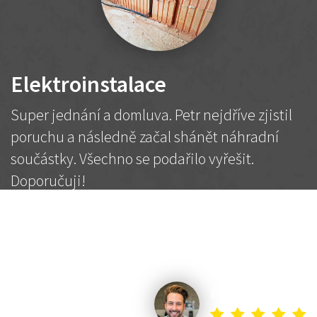
Elektroinstalace
Super jednání a domluva. Petr nejdříve zjistil
poruchu a následně začal shánět náhradní
součástky. Všechno se podařilo vyřešit.
Doporučuji!
2 500 Kč
Dohodnutá cena
Petr K.