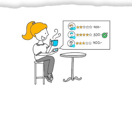
Krok III. - Hodnocení
Vybraný šikula vaše zadání po domluvě a v souladu s
jeho nabídkou vyřeší. Po splnění úkolu mu náleží
dohodnutá odměna. Zda proběhlo vše jak mělo, se