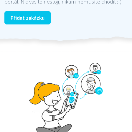
portál. Nic vás to nestojí, nikam nemusíte chodit :-)
Přidat zakázku