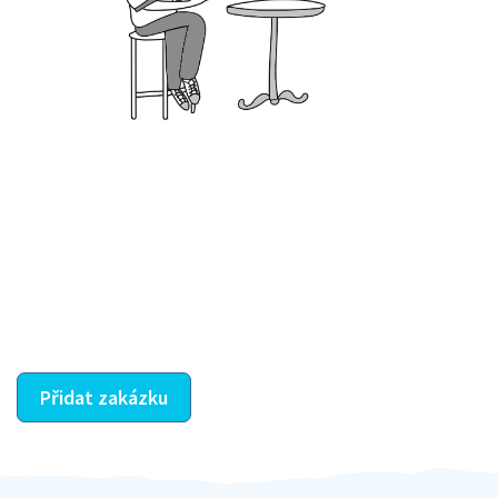
Krok III. - Hodnocení
Vybraný šikula vaše zadání po domluvě a v souladu s
jeho nabídkou vyřeší. Po splnění úkolu mu náleží
dohodnutá odměna. Zda proběhlo vše jak mělo, se
ostatní dozví z vašeho vzájemného hodnocení. A
máte vyřešeno :-)
Přidat zakázku