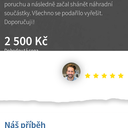
poruchu a následně začal shánět náhradní
součástky. Všechno se podařilo vyřešit.
Doporučuji!
2 500 Kč
Dohodnutá cena
Petr K.
Náš příběh